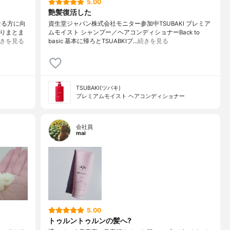
5.00
艶髪復活した
なる方に向
資生堂ジャパン株式会社モニター参加中TSUBAKI プレミア
とりまとま
ムモイスト シャンプー／ヘアコンディショナーBack to
きを見る
basic 基本に帰ろとTSUABKIプ…
続きを見る
TSUBAKI(ツバキ)
プレミアムモイスト ヘアコンディショナー
会社員
mai
5.00
トゥルントゥルンの髪へ?