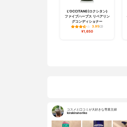
L'OCCITANE(ロクシタン)
ファイブハーブス リペアリン
グコンディショナー
3.95
(2)
¥1,650
コスメと口コミが大好きな専業主婦
kirakiranoriko