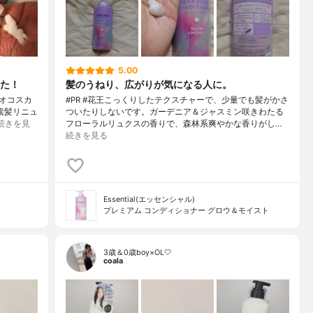
5.00
た！
髪のうねり、広がりが気になる人に。
デオコスカ
#PR #花王こっくりしたテクスチャーで、少量でも髪がかさ
素髪リニュ
ついたりしないです。ガーデニア＆ジャスミン咲きわたる
続きを見
フローラルリュクスの香りで、森林系爽やかな香りがし…
続きを見る
Essential(エッセンシャル)
プレミアム コンディショナー グロウ＆モイスト
3歳＆0歳boy×OL🤍
coala