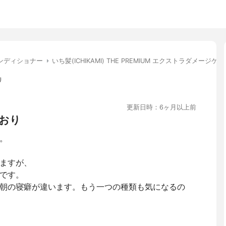
ンディショナー
いち髪(ICHIKAMI) THE PREMIUM エクストラダメ
り
更新日時：6ヶ月以上前
おり
。
ますが、
です。
朝の寝癖が違います。もう一つの種類も気になるの