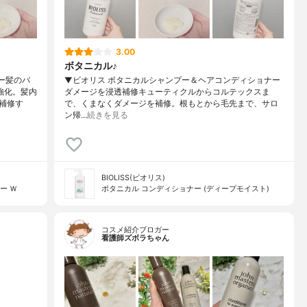
3.00
ボタニカル♪
ー髪のバ
▼ビオリス ボタニカルシャンプー＆ヘアコンディショナー
強化。髪内
ダメージを浸透補修キューティクルからコルテックスま
補修す
で、くまなくダメージを補修。根もとから毛先まで、サロ
ン帰…
続きを見る
BIOLISS(ビオリス)
ー Ｗ
ボタニカル コンディショナー (ディープモイスト)
コスメ紹介ブロガー
看護師ズボラちゃん