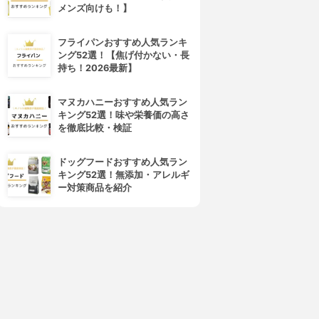
メンズ向けも！】
&honey(アンドハニー)
cureamino(キュアミノ)
ディープモイスト ヘアトリー
リバイタライズコンディショナ
フライパンおすすめ人気ランキ
トメント2.0
ー
ング52選！【焦げ付かない・長
3.89
3.84
(7)
(1)
持ち！2026最新】
¥1,540
¥1,280
マヌカハニーおすすめ人気ラン
キング52選！味や栄養価の高さ
を徹底比較・検証
ドッグフードおすすめ人気ラン
キング52選！無添加・アレルギ
ー対策商品を紹介