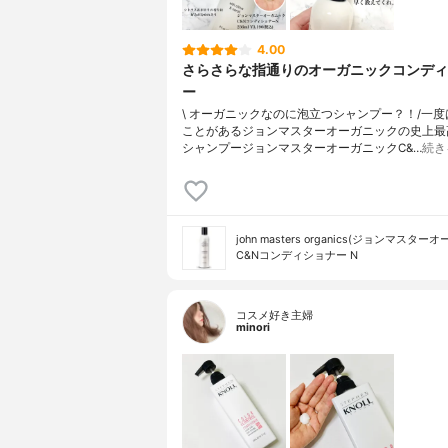
4.00
さらさらな指通りのオーガニックコンディ
ー
\ オーガニックなのに泡立つシャンプー？！/⁡⁡一
ことがあるジョンマスターオーガニックの史上最
シャンプー⁡⁡⁡⁡ジョンマスターオーガニックC&…
続き
john masters organics(ジョンマスター
C&Nコンディショナー N
コスメ好き主婦
minori