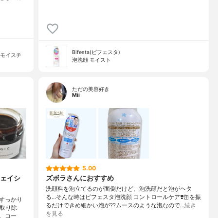
Bifesta(ビフェスタ)
ーモイスチ
泡洗顔 モイスト
ただの美容好き
Mii
5.00
ェイシ
ズボラさんにおすすめ
洗顔料を泡立てるのが面倒だけど、泡洗顔だと泡がヘタ
る…そんな時はビフェスタ泡洗顔 コントロールケア❣️缶を振
すっかり
るだけできめ細かい泡が?‍?️ムースのような泡なので…
続き
く取り除
を見る
。コー