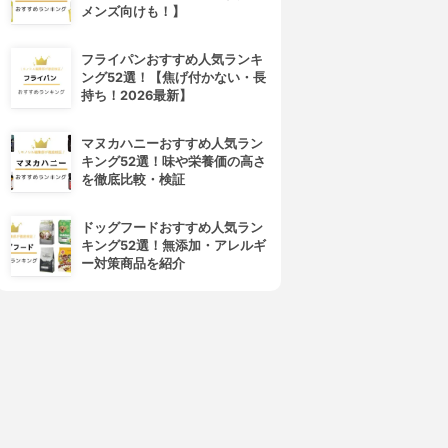
メンズ向けも！】
フライパンおすすめ人気ランキ
ング52選！【焦げ付かない・長
持ち！2026最新】
4位
5位
マヌカハニーおすすめ人気ラン
キング52選！味や栄養価の高さ
を徹底比較・検証
ドッグフードおすすめ人気ラン
キング52選！無添加・アレルギ
ー対策商品を紹介
PLUEST(プルエスト)
ORBIS(オルビス)
マンナンジェリー ハイドロウ
オルビスユー ウォッシュ
ォッシュ
3.92
(25)
¥980
3.96
(11)
¥1,680