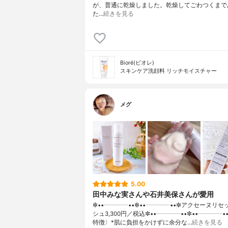
が、普通に乾燥しました。乾燥してごわつくまで
た…
続きを見る
Bioré(ビオレ)
スキンケア洗顔料 リッチモイスチャー
メグ
5.00
田中みな実さんや石井美保さんが愛用
✼••┈┈┈┈••✼••┈┈┈┈••✼アクセーヌリ
シュ3,300円／税込✼••┈┈┈┈••✼••┈┈┈┈•
特徴〉*肌に負担をかけずに余分な…
続きを見る