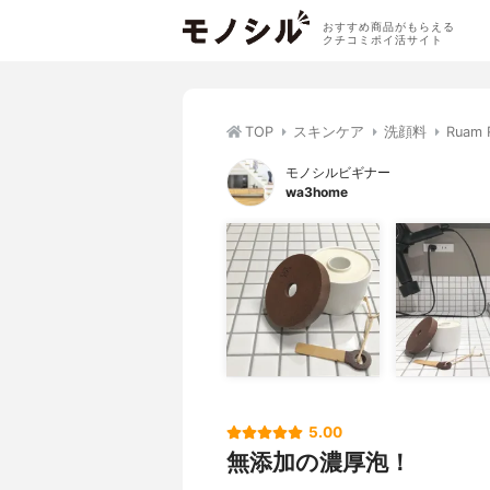
おすすめ商品がもらえる
クチコミポイ活サイト
TOP
スキンケア
洗顔料
Rua
モノシルビギナー
wa3home
5.00
無添加の濃厚泡！