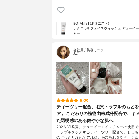
BOTANIST(ボタニスト)
ボタニカルフェイスウォッシュ デューイ
ャー
会社員 / 美容モニター
みこ
5.00
ティーツリー配合。毛穴トラブルのもとを
ア 。こだわりの植物由来成分配合で、キ
た透明感のある健やかな肌へ。
2022/3/1発売。デューイーモイスチャーの使用
トラブルをケアするティーツリー配合で、もっち
のすっきり浄化ケア洗顔。毛穴汚れをやさしく落