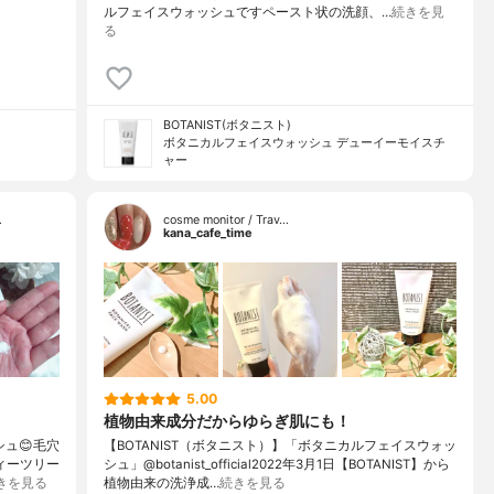
ルフェイスウォッシュですペースト状の洗顔、…
続きを見
る
BOTANIST(ボタニスト)
ボタニカルフェイスウォッシュ デューイーモイスチ
ャー
…
cosme monitor / Trav…
kana_cafe_time
5.00
植物由来成分だからゆらぎ肌にも！
ュ😊毛穴
【BOTANIST（ボタニスト）】「ボタニカルフェイスウォッ
ィーツリー
シュ」@botanist_official2022年3月1日【BOTANIST】から
きを見る
植物由来の洗浄成…
続きを見る