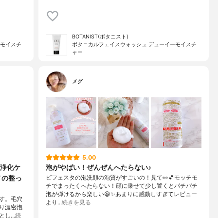
BOTANIST(ボタニスト)
ーモイスチ
ボタニカルフェイスウォッシュ デューイーモイスチ
ャー
メグ
5.00
浄化ケ
泡がやばい！ぜんぜんへたらない♪
メの整っ
ビフェスタの泡洗顔の泡質がすごいの！見て👀💕モッチモ
チでまったくへたらない！顔に乗せて少し置くとパチパチ
泡が弾けるから楽しい😆✨あまりに感動しすぎてレビュー
です。毛穴
より…
続きを見る
り濃密泡
とし…
続