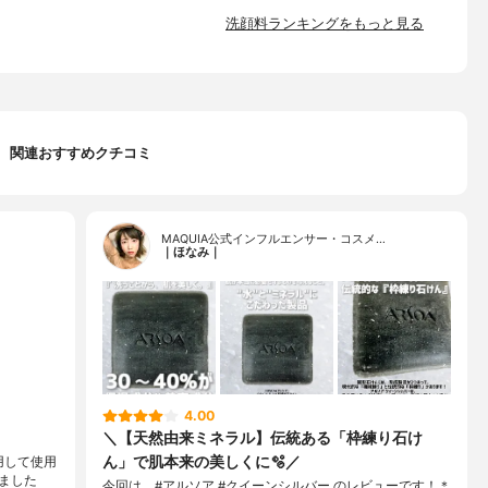
洗顔料ランキングをもっと見る
関連おすすめクチコミ
MAQUIA公式インフルエンサー・コスメ…
｜ほなみ｜
4.00
＼【天然由来ミネラル】伝統ある「枠練り石け
ん」で肌本来の美しくに🫧／
用して使用
ました
今回は、#アルソア #クイーンシルバー のレビューです！＊