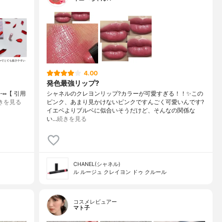
4.00
発色最強リップ?
--▫️▫️【 引用
シャネルのクレヨンリップ?カラーが可愛すぎる！！✨この
きを見る
ピンク、あまり見かけないピンクですんごく可愛いんです?
イエベよりブルベに似合いそうだけど、そんなの関係な
い…
続きを見る
CHANEL(シャネル)
ル ルージュ クレイヨン ドゥ クルール
コスメレビュアー
マト子