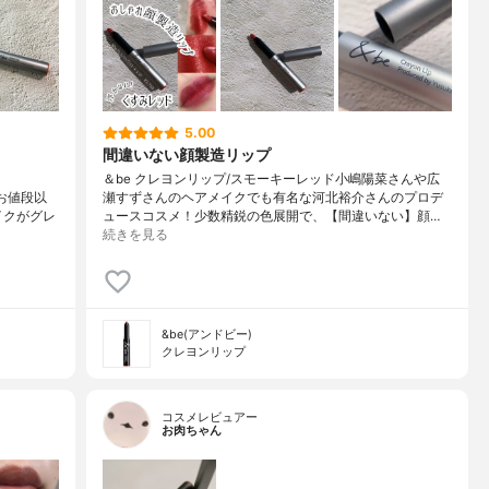
5.00
間違いない顔製造リップ
️＆be クレヨンリップ/スモーキーレッド小嶋陽菜さんや広
でお値段以
瀬すずさんのヘアメイクでも有名な河北裕介さんのプロデ
イクがグレ
ュースコスメ！少数精鋭の色展開で、【間違いない】顔…
続きを見る
&be(アンドビー)
クレヨンリップ
コスメレビュアー
お肉ちゃん