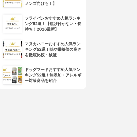
メンズ向けも！】
フライパンおすすめ人気ランキ
ング52選！【焦げ付かない・長
持ち！2026最新】
CHANEL(シャネル)
ETVOS(エトヴォス)
 ルージュ クレイヨン ドゥ ク
ミネラルクレヨンルージュ
マヌカハニーおすすめ人気ラン
ルール
3.15
(2)
キング52選！味や栄養価の高さ
¥3,300
3.15
(4)
を徹底比較・検証
¥2,700
ドッグフードおすすめ人気ラン
キング52選！無添加・アレルギ
ー対策商品を紹介