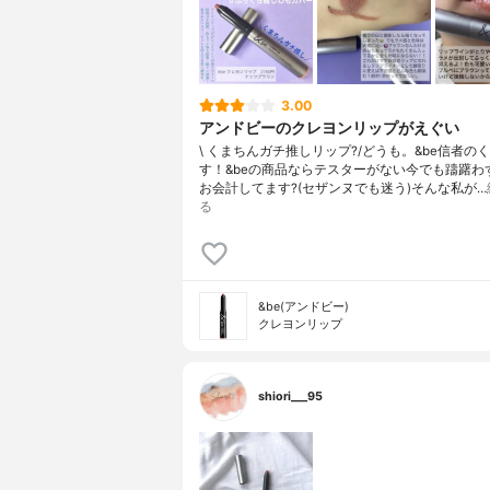
3.00
アンドビーのクレヨンリップがえぐい
\ くまちんガチ推しリップ?/どうも。&be信者の
す！&beの商品ならテスターがない今でも躊躇わ
お会計してます?(セザンヌでも迷う)そんな私が…
る
&be(アンドビー)
クレヨンリップ
shiori___95