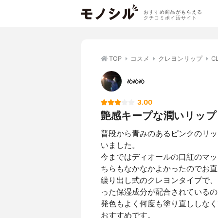
おすすめ商品がもらえる
クチコミポイ活サイト
TOP
コスメ
クレヨンリップ
C
めめめ
3.00
艶感キープな潤いリップ
普段から青みのあるピンクのリッ
いました。
今まではディオールの口紅のマッ
ちらもなかなかよかったのでお直
繰り出し式のクレヨンタイプで、
った保湿成分が配合されているの
発色もよく何度も塗り直ししなく
おすすめです。