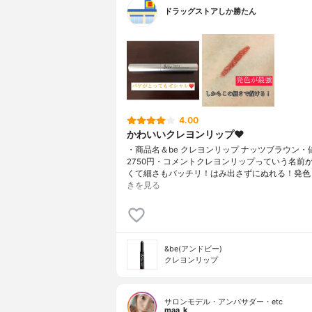
ドラッグストアしか勝たん
4.00
かわいいクレヨンリップ❤︎
・商品名＆be クレヨンリップ ナッツブラウン・
2750円・コメントクレヨンリップっていう名前
くて細さもバッチリ！はみ出さずにぬれる！発色
きを見る
&be(アンドビー)
クレヨンリップ
サロンモデル・アンバサダー・etc
maa_k