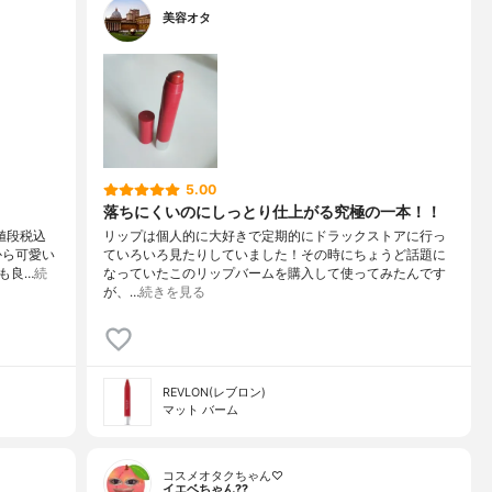
美容オタ
5.00
落ちにくいのにしっとり仕上がる究極の一本！！
値段税込
リップは個人的に大好きで定期的にドラックストアに行っ
から可愛い
ていろいろ見たりしていました！その時にちょうど話題に
も良…
続
なっていたこのリップバームを購入して使ってみたんです
が、…
続きを見る
REVLON(レブロン)
マット バーム
コスメオタクちゃん♡
イエベちゃん??