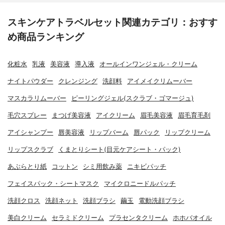
スキンケアトラベルセット関連カテゴリ：おすす
め商品ランキング
化粧水
乳液
美容液
導入液
オールインワンジェル・クリーム
ナイトパウダー
クレンジング
洗顔料
アイメイクリムーバー
マスカラリムーバー
ピーリングジェル(スクラブ・ゴマージュ)
毛穴スプレー
まつげ美容液
アイクリーム
眉毛美容液
眉毛育毛剤
アイシャンプー
唇美容液
リップバーム
唇パック
リップクリーム
リップスクラブ
くまとりシート(目元ケアシート・パック)
あぶらとり紙
コットン
シミ用飲み薬
ニキビパッチ
フェイスパック・シートマスク
マイクロニードルパッチ
洗顔クロス
洗顔ネット
洗顔ブラシ
繭玉
電動洗顔ブラシ
美白クリーム
セラミドクリーム
プラセンタクリーム
ホホバオイル