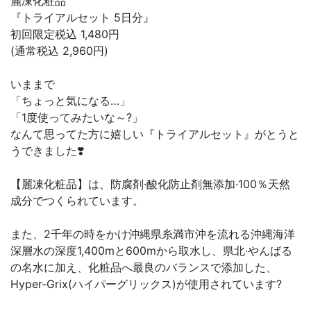
麗凍化粧品
『トライアルセット 5日分』
初回限定税込 1,480円
(通常税込 2,960円)
いままで
「ちょっと気になる…」
「1度使ってみたいな～?」
なんて思ってた方に嬉しい『トライアルセット』がとうと
うできました❣️
【麗凍化粧品】は、防腐剤·酸化防止剤無添加·100％天然
成分でつくられています。
また、2千年の時をかけ沖縄県糸満市沖を流れる沖縄海洋
深層水の深度1,400mと600mから取水し、県北·やんばる
の名水に加え、化粧品へ最良のバランスで添加した、
Hyper-Grix(ハイパーグリックス)が使用されています?