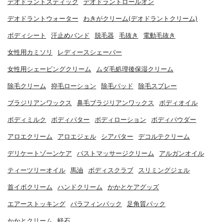
デオドラントスティック
デオドラントロールオン
デオドラントウォーター
わきがクリーム(デオドラントクリーム)
ボディシート
汗止めバンド
脱毛器
毛抜き
電動毛抜き
女性用カミソリ
レディースシェーバー
女性用シェービングクリーム
ムダ毛処理後保湿クリーム
除毛クリーム
抑毛ローション
除毛パッド
除毛スプレー
ブラジリアンワックス
鼻毛ブラジリアンワックス
ボディオイル
ボディミルク
ボディバター
ボディローション
ボディパウダー
アロエクリーム
アロエジェル
シアバター
デコルテクリーム
デリケートゾーンケア
バストマッサージクリーム
アルガンオイル
ティーツリーオイル
馬油
ボディスクラブ
スリミングジェル
首イボクリーム
ハンドクリーム
かかとケアグッズ
エアーストッキング
パラフィンパック
足角質パック
かかとクリーム
軽石