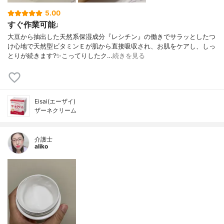
5.00
すぐ作業可能♩
大豆から抽出した天然系保湿成分『レシチン』の働きでサラッとしたつ
け心地で天然型ビタミンＥが肌から直接吸収され、お肌をケアし、しっ
とりが続きます?✨こってりしたク…
続きを見る
Eisai(エーザイ)
ザーネクリーム
介護士
aliko