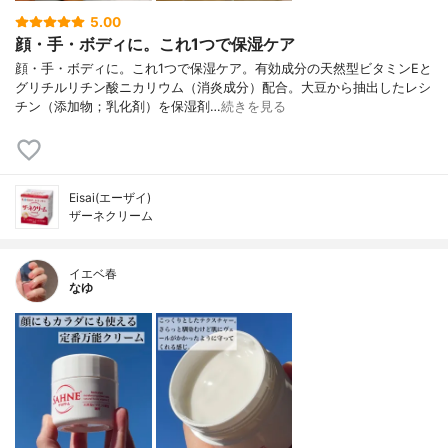
5.00
顔・手・ボディに。これ1つで保湿ケア
顔・手・ボディに。これ1つで保湿ケア。有効成分の天然型ビタミンEと
グリチルリチン酸ニカリウム（消炎成分）配合。大豆から抽出したレシ
チン（添加物；乳化剤）を保湿剤…
続きを見る
Eisai(エーザイ)
ザーネクリーム
イエベ春
なゆ