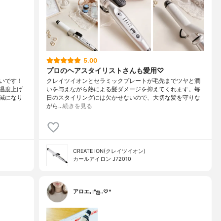
5.00
プロのヘアスタイリストさんも愛用♡
いです！
クレイツイオンとセラミックプレートが毛先までツヤと潤
温度上げ
いを与えながら熱による髪ダメージを抑えてくれます。毎
減になり
日のスタイリングには欠かせないので、大切な髪を守りな
がら…
続きを見る
CREATE ION(クレイツイオン)
カールアイロン J72010
アロエ｡:°ஐ..♡*