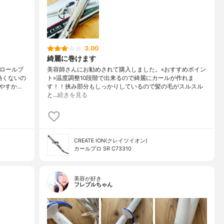
3.00
綺麗に巻けます
のロールブ
美容師さんにお勧めされて購入しました。«おすすめポイン
熱くないの
ト»温度調整10段階で出来るので綺麗にカールが作れま
やすか…
す！！挟み部分もしっかりしているので髪の毛がスルスル
と…
続きを見る
CREATE ION(クレイツイオン)
カールプロ SR C73310
美容が好き
フレブルちゃん