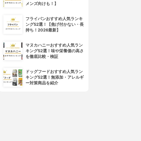
メンズ向けも！】
フライパンおすすめ人気ランキ
ング52選！【焦げ付かない・長
持ち！2026最新】
Panasonic(パナソニック)
SALONMOON(サロンムーン)
ールアイロン 32mm イオニ
2WAY ヘアアイロン ストレー
マヌカハニーおすすめ人気ラン
ティ EHnullHT11
ト＆カール
キング52選！味や栄養価の高さ
3.89
3.88
(2)
(1)
を徹底比較・検証
¥1,780
¥3,399
ドッグフードおすすめ人気ラン
キング52選！無添加・アレルギ
ー対策商品を紹介