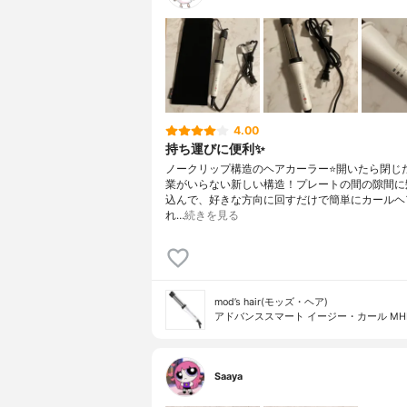
4.00
持ち運びに便利✨
ノークリップ構造のヘアカーラー⭐️開いたら閉じ
業がいらない新しい構造！プレートの間の隙間に
込んで、好きな方向に回すだけで簡単にカールヘ
れ…
続きを見る
mod’s hair(モッズ・ヘア)
アドバンススマート イージー・カール MHI-
Saaya