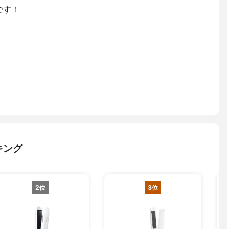
です！
キング
2位
3位