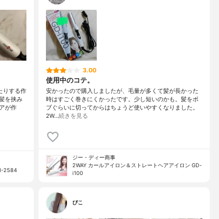
3.00
使用中のコテ。
たりする作
安かったので購入しましたが、毛量が多くて髪が長かった
髪を挟み
時はすごく巻きにくかったです。少し短いのかも。髪をボ
アが作
ブぐらいに切ってからはちょうど使いやすくなりました。
2W…
続きを見る
ジー・ディー商事
2WAY カールアイロン＆ストレートヘアアイロン GD-
2584
i100
ぴこ