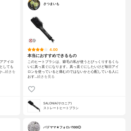
さつまいも
4.00
本当におすすめできるもの
ヘアアイロ
このヒートブラシは、癖毛の私が使うとびっくりするくら
としても
いに真っ直ぐになります。真っ直ぐにしたいけど毎日アイ
か…
続きを
ロンを使っていると痛むのではないかと心配している人に
おす…
続きを見る
SALONIA(サロニア)
ストレートヒートブラシ
バドママ★フォロバ100◎