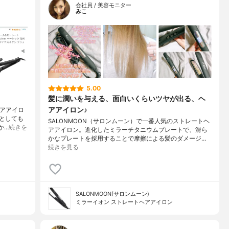
会社員 / 美容モニター
みこ
5.00
髪に潤いを与える、面白いくらいツヤが出る、ヘ
アアイロン♪
ヘアアイロ
としても
SALONMOON（サロンムーン）で一番人気のストレートヘ
か…
続きを
アアイロン。進化したミラーチタニウムプレートで、滑ら
かなプレートを採用することで摩擦による髪のダメージ…
続きを見る
SALONMOON(サロンムーン)
ミラーイオン ストレートヘアアイロン