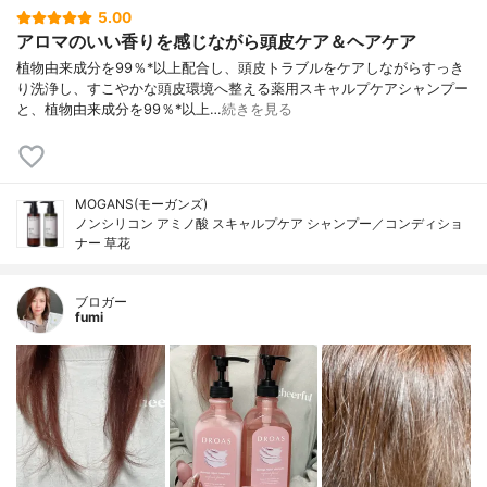
5.00
アロマのいい香りを感じながら頭皮ケア＆ヘアケア
植物由来成分を99％*以上配合し、頭皮トラブルをケアしながらすっき
り洗浄し、すこやかな頭皮環境へ整える薬用スキャルプケアシャンプー
と、植物由来成分を99％*以上…
続きを見る
MOGANS(モーガンズ)
ノンシリコン アミノ酸 スキャルプケア シャンプー／コンディショ
ナー 草花
ブロガー
fumi