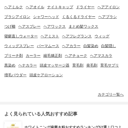
ヘアミルク
ヘアオイル
ナイトキャップ
ドライヤー
ヘアアイロン
ブラシアイロン
シャワーヘッド
くるくるドライヤー
ヘアブラシ
つげ櫛
ヘアスプレー
ヘアワックス
まとめ髪ワックス
寝癖直しウォーター
ヘアミスト
ヘアフレグランス
ウィッグ
ウィッグスプレー
パーマムース
ヘアカラー
白髪染め
白髪隠し
ブリーチ剤
カーラー
縮毛矯正剤
ヘアチョーク
ヘアマスカラ
黒染め
ヘナカラー
頭皮マッサージ器
育毛剤
発毛剤
育毛サプリ
増毛パウダー
頭皮ケアローション
カテゴリ一覧へ
よく見られている人気おすすめ記事
ホワイトニング歯磨き粉おすすめランキング52選！口コミ