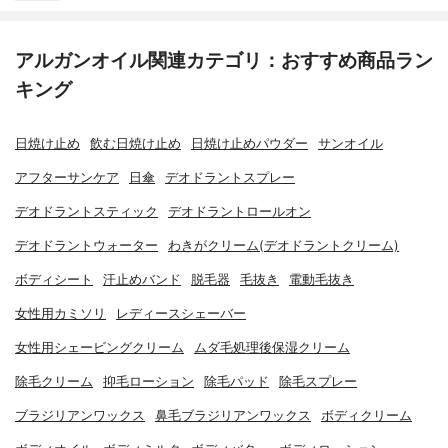
アルガンオイル関連カテゴリ：おすすめ商品ラン
キング
日焼け止め
飲む日焼け止め
日焼け止めパウダー
サンオイル
アフターサンケア
日傘
デオドラントスプレー
デオドラントスティック
デオドラントロールオン
デオドラントウォーター
わきがクリーム(デオドラントクリーム)
ボディシート
汗止めバンド
脱毛器
毛抜き
電動毛抜き
女性用カミソリ
レディースシェーバー
女性用シェービングクリーム
ムダ毛処理後保湿クリーム
除毛クリーム
抑毛ローション
除毛パッド
除毛スプレー
ブラジリアンワックス
鼻毛ブラジリアンワックス
ボディクリーム