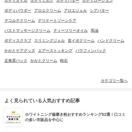
ボディオイル
ボディミルク
ボディバター
ボディローション
ボディパウダー
アロエクリーム
アロエジェル
シアバター
デコルテクリーム
デリケートゾーンケア
バストマッサージクリーム
ティーツリーオイル
馬油
ボディスクラブ
スリミングジェル
首イボクリーム
ハンドクリーム
かかとケアグッズ
エアーストッキング
パラフィンパック
足角質パック
かかとクリーム
軽石
カテゴリ一覧へ
よく見られている人気おすすめ記事
ホワイトニング歯磨き粉おすすめランキング52選！口コミ
の多い市販品を中心に