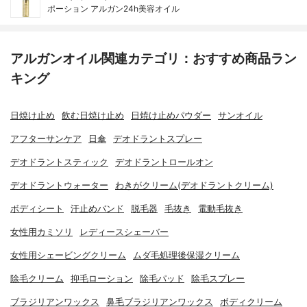
ポーション アルガン24h美容オイル
アルガンオイル関連カテゴリ：おすすめ商品ラン
キング
日焼け止め
飲む日焼け止め
日焼け止めパウダー
サンオイル
アフターサンケア
日傘
デオドラントスプレー
デオドラントスティック
デオドラントロールオン
デオドラントウォーター
わきがクリーム(デオドラントクリーム)
ボディシート
汗止めバンド
脱毛器
毛抜き
電動毛抜き
女性用カミソリ
レディースシェーバー
女性用シェービングクリーム
ムダ毛処理後保湿クリーム
除毛クリーム
抑毛ローション
除毛パッド
除毛スプレー
ブラジリアンワックス
鼻毛ブラジリアンワックス
ボディクリーム