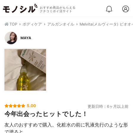
おすすめ商品がもらえる
クチコミポイ活サイト
TOP
ボディケア
アルガンオイル
Melvita(メルヴィータ) ビ
MAYA
5.00
更新日時：6ヶ月以上前
今年出会ったヒットでした！
友人のおすすめで購入。化粧水の前に乳液先行のような形
で塗ると、