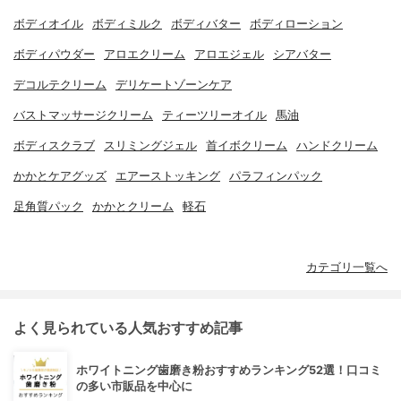
ボディオイル
ボディミルク
ボディバター
ボディローション
ボディパウダー
アロエクリーム
アロエジェル
シアバター
デコルテクリーム
デリケートゾーンケア
バストマッサージクリーム
ティーツリーオイル
馬油
ボディスクラブ
スリミングジェル
首イボクリーム
ハンドクリーム
かかとケアグッズ
エアーストッキング
パラフィンパック
足角質パック
かかとクリーム
軽石
カテゴリ一覧へ
よく見られている人気おすすめ記事
ホワイトニング歯磨き粉おすすめランキング52選！口コミ
の多い市販品を中心に