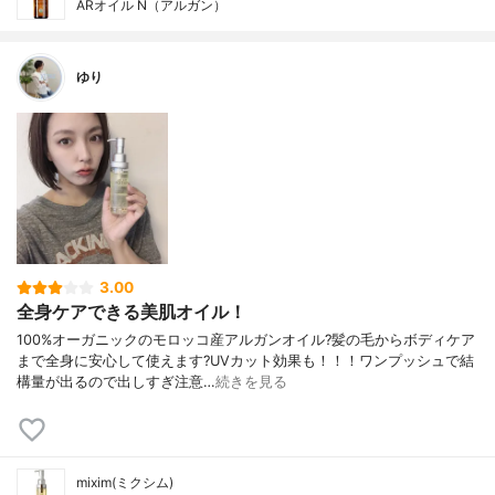
ARオイル N（アルガン）
ゆり
3.00
全身ケアできる美肌オイル！
100%オーガニックのモロッコ産アルガンオイル?髪の毛からボディケア
まで全身に安心して使えます?UVカット効果も！！！ワンプッシュで結
構量が出るので出しすぎ注意…
続きを見る
mixim(ミクシム)