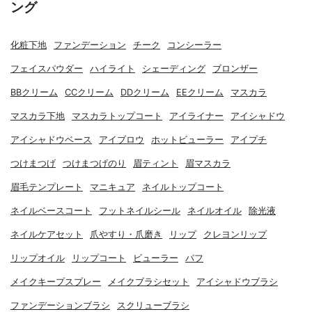
ング
化粧下地
ファンデーション
チーク
コンシーラー
フェイスパウダー
ハイライト
シェーディング
ブロンザー
BBクリーム
CCクリーム
DDクリーム
EEクリーム
マスカラ
マスカラ下地
マスカラトップコート
アイライナー
アイシャドウ
アイシャドウベース
アイブロウ
ホットビューラー
アイプチ
つけまつげ
つけまつげのり
眉ティント
眉マスカラ
眉毛テンプレート
マニキュア
ネイルトップコート
ネイルベースコート
フットネイルシール
ネイルオイル
除光液
ネイルケアセット
爪やすり・爪磨き
リップ
クレヨンリップ
リップオイル
リップコート
ビューラー
パフ
メイクキープスプレー
メイクブラシセット
アイシャドウブラシ
ファンデーションブラシ
スクリューブラシ