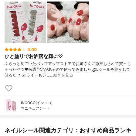
4.00
ひと塗りでお洒落な顔に♡
ふらっと見ていたポップアップストアでお姉さんに激推しされて買っち
ゃったやつ❤️来週予定があるので使ってみましたఠ͜ఠ❣シールを剥がして
貼るだけっ‼︎ライトもジェ…
続きを見る
INCOCO(インココ)
マニキュアシート
ネイルシール関連カテゴリ：おすすめ商品ランキ