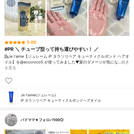
5.00
#PR ＼ チューブ型って持ち運びやすい！ ／
💁Je l'aime【ジュレーム iP タラソリペア キューティクルボンド ヘアオ
イル】を@eccoroco5 が使ってみました⁡⁡⁡⁡▼⁡髪のダメージが気にな…
続き
を見る
Je l'aime(ジュレーム)
iP タラソリペア キューティクルボンドヘアオイル
バドママ★フォロバ100◎