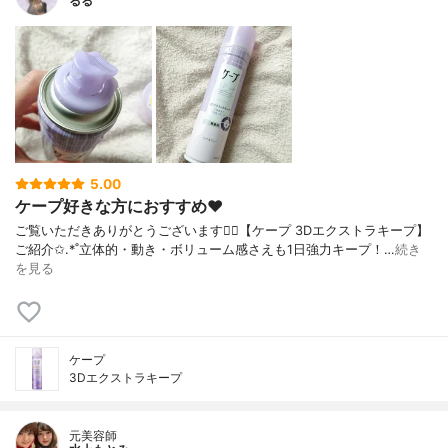
るる
5.00
ケープ好きな方におすすめ❤
⁡⁡⁡ご覧いただきありがとうございます🙇‍♀️⁡⁡⁡⁡【ケープ 3Dエクストラキープ】⁡⁡
ご紹介✩.*˚⁡⁡⁡⁡立体的・動き・ボリューム感さえも1日強力キープ！…
続き
を見る
ケープ
3Dエクストラキープ
元美容師