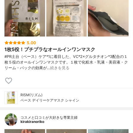
5.00
1枚5役！プチプラなオールインワンマスク
#PR土台（ベース）ケア*1に着目した、VC*2×グルタチオン*3配合の１
枚５役のオールインワンマスクです。１枚で化粧水・乳液・美容液・ク
リーム・パックの効果が…
続きを見る
RISM(リズム)
ベース デイリーケアマスク シャイン
コスメと口コミが大好きな専業主婦
kirakiranoriko