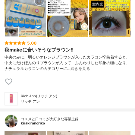
5.00
秋makeに合いそうなブラウン!!
中央のみに、明るいオレンジブラウンが入ったカラコン💡装着すると、
中央にだけほんのりブラウンが入って、ふんわりした印象の瞳になり、
ナチュラルカラコンのカテゴリーに…
続きを見る
Rich Ann(リッチ アン)
リッチ アン
コスメと口コミが大好きな専業主婦
kirakiranoriko