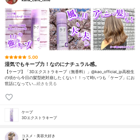
5.00
湿気でもキープ力！なのにナチュラル感。
【ケープ】「3Dエクストラキープ（無香料）」@kao_official_jp高校生
の頃から今日の髪型絶対崩したくない！！って時いつも「ケープ」にお
世話になってい…
続きを見る
ケープ
3Dエクストラキープ
コスメ・美容大好き