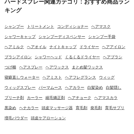
ハードスプレー関連カテゴリ：おすすめ商品ラン
キング
シャンプー
トリートメント
コンディショナー
ヘアマスク
シャワーキャップ
シャンプーディスペンサー
シャンプー手袋
ヘアミルク
ヘアオイル
ナイトキャップ
ドライヤー
ヘアアイロン
ブラシアイロン
シャワーヘッド
くるくるドライヤー
ヘアブラシ
つげ櫛
ヘアスプレー
ヘアワックス
まとめ髪ワックス
寝癖直しウォーター
ヘアミスト
ヘアフレグランス
ウィッグ
ウィッグスプレー
パーマムース
ヘアカラー
白髪染め
白髪隠し
ブリーチ剤
カーラー
縮毛矯正剤
ヘアチョーク
ヘアマスカラ
黒染め
ヘナカラー
頭皮マッサージ器
育毛剤
発毛剤
育毛サプリ
増毛パウダー
頭皮ケアローション