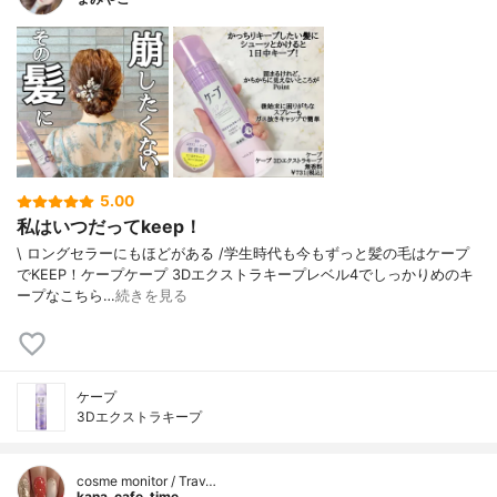
5.00
私はいつだってkeep！
\ ロングセラーにもほどがある /⁡学生時代も今もずっと髪の毛はケープ
でKEEP！⁡⁡ケープケープ 3Dエクストラキープ⁡⁡レベル4でしっかりめのキ
ープなこちら…
続きを見る
ケープ
3Dエクストラキープ
cosme monitor / Trav…
kana_cafe_time