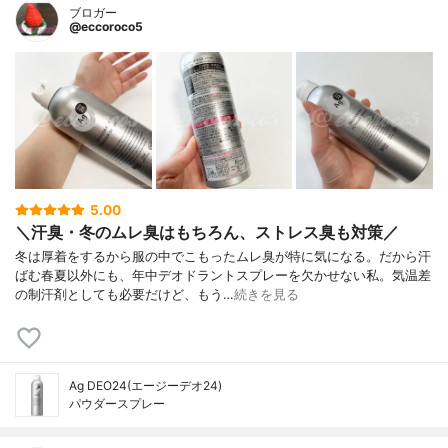
ブロガー
@eccoroco5
5.00
＼汗臭・冬のムレ臭はもちろん、ストレス臭も対策／
冬は厚着をするから服の中でこもったムレ臭が特に気になる。だから汗
ばむ春夏以外にも、年中デオドラントスプレーを欠かせない私。気温差
の制汗剤としても必要だけど、もう…
続きを見る
Ag DEO24(エージーデオ24)
パウダースプレー