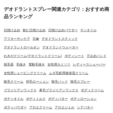
デオドラントスプレー関連カテゴリ：おすすめ商
品ランキング
日焼け止め
飲む日焼け止め
日焼け止めパウダー
サンオイル
アフターサンケア
日傘
デオドラントスティック
デオドラントロールオン
デオドラントウォーター
わきがクリーム(デオドラントクリーム)
ボディシート
汗止めバンド
脱毛器
毛抜き
電動毛抜き
女性用カミソリ
レディースシェーバー
女性用シェービングクリーム
ムダ毛処理後保湿クリーム
除毛クリーム
抑毛ローション
除毛パッド
除毛スプレー
ブラジリアンワックス
鼻毛ブラジリアンワックス
ボディクリーム
ボディオイル
ボディミルク
ボディバター
ボディローション
ボディパウダー
アロエクリーム
アロエジェル
シアバター