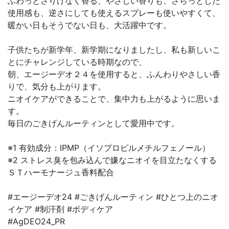
ふわっとさりげなく香る、やさしい香りも、さらっとした
使用感も、逆さにしても使えるスプレーも使いやすくて、
暖かい日もそうでない日も、大活躍中です。
子供たちが新学年、新学期になりましたし、私も新しいこ
とにチャレンジしている時期なので、
朝、エージーデオ２４を使用すると、ふんわりやさしい香
りで、気分も上がります。
ニオイケアができることで、集中力も上がるように思いま
す。
毎日のごきげんルーティンとして愛用中です。
※1 有効成分：IPMP（イソプロピルメチルフェノール）
※2 ストレス臭を包み込んで嫌なニオイを目立たなくする
ＳＴハーモナージュ香料配合
#エージーデオ24 #ごきげんルーティン #ひとつ上のニオ
イケア #制汗剤 #ボディケア
#AgDEO24_PR