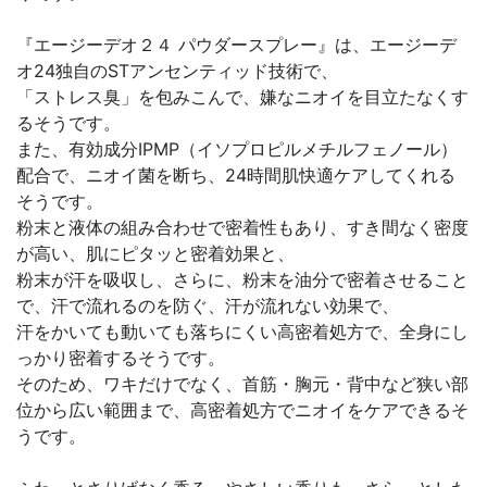
『エージーデオ２４ パウダースプレー』は、エージーデ
オ24独自のSTアンセンティッド技術で、
「ストレス臭」を包みこんで、嫌なニオイを目立たなくす
るそうです。
また、有効成分IPMP（イソプロピルメチルフェノール）
配合で、ニオイ菌を断ち、24時間肌快適ケアしてくれる
そうです。
粉末と液体の組み合わせで密着性もあり、すき間なく密度
が高い、肌にピタッと密着効果と、
粉末が汗を吸収し、さらに、粉末を油分で密着させること
で、汗で流れるのを防ぐ、汗が流れない効果で、
汗をかいても動いても落ちにくい高密着処方で、全身にし
っかり密着するそうです。
そのため、ワキだけでなく、首筋・胸元・背中など狭い部
位から広い範囲まで、高密着処方でニオイをケアできるそ
うです。