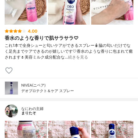
4.00
香水のような香りで肌サラサラ♡
これ1本で全身シューと匂いケアができるスプレー🧴脇の匂いだけでな
く足先までケアできるのが嬉しいです🤍香水のような香りに包まれて癒
されます🌷︎美容ミルク成分配合な…
続きを見る
NIVEA(ニベア)
デオプロテクト＆ケア スプレー
なにわの主婦
まりたそ