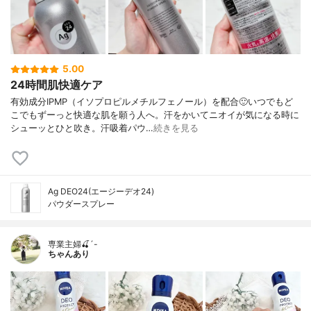
5.00
24時間肌快適ケア
有効成分IPMP（イソプロピルメチルフェノール）を配合🙂いつでもど
こでもずーっと快適な肌を願う人へ。汗をかいてニオイが気になる時に
シューッとひと吹き。汗吸着パウ…
続きを見る
Ag DEO24(エージーデオ24)
パウダースプレー
専業主婦🍒´-
ちゃんあり