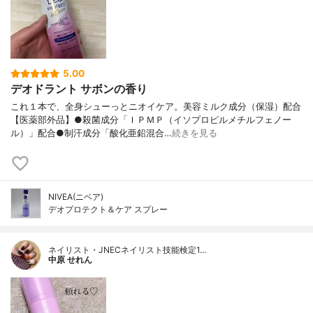
5.00
デオドラント サボンの香り
これ１本で、全身シューっとニオイケア。美容ミルク成分（保湿）配合
【医薬部外品】●殺菌成分「ＩＰＭＰ（イソプロピルメチルフェノー
ル）」配合●制汗成分「酸化亜鉛混合…
続きを見る
NIVEA(ニベア)
デオプロテクト＆ケア スプレー
ネイリスト・JNECネイリスト技能検定1…
中原 せれん