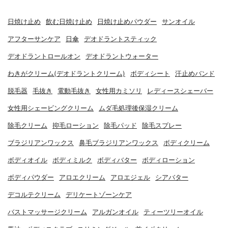
日焼け止め
飲む日焼け止め
日焼け止めパウダー
サンオイル
アフターサンケア
日傘
デオドラントスティック
デオドラントロールオン
デオドラントウォーター
わきがクリーム(デオドラントクリーム)
ボディシート
汗止めバンド
脱毛器
毛抜き
電動毛抜き
女性用カミソリ
レディースシェーバー
女性用シェービングクリーム
ムダ毛処理後保湿クリーム
除毛クリーム
抑毛ローション
除毛パッド
除毛スプレー
ブラジリアンワックス
鼻毛ブラジリアンワックス
ボディクリーム
ボディオイル
ボディミルク
ボディバター
ボディローション
ボディパウダー
アロエクリーム
アロエジェル
シアバター
デコルテクリーム
デリケートゾーンケア
バストマッサージクリーム
アルガンオイル
ティーツリーオイル