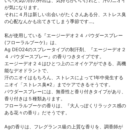
いい天気の日の外出は、気持ちがいいけれど、汗のニオイ
が気になります。
それに４月は新しい出会いがたくさんある分、ストレス臭
の心配なんかも出てきてしまう季節です…。
私が使用している『エージーデオ２４ パウダースプレー
(フローラルブーケ)』は、
Ag DEO24のスプレータイプの制汗剤、『エージーデオ２
４ パウダースプレー』の香りつきタイプです。
エージーデオ２４はひとつ上のニオイケアができる、高機
能なデオドラントで、
汗のニオイはもちろん、ストレスによって1年中発生する
ニオイ「ストレス臭※2」までケアできるそうです。
パウダースプレーには、無香性と香り付きタイプがあり、
香り付きは５種類あります。
フローラルブーケの香りは、『大人っぽくリラックス感の
ある花々の香り』だそうです。
Agの香りは、フレグランス級の上質な香りを、調香師が