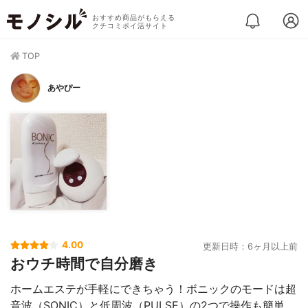
おすすめ商品がもらえる
クチコミポイ活サイト
TOP
あやぴー
4.00
更新日時：6ヶ月以上前
おウチ時間で自分磨き
ホームエステが手軽にできちゃう！ボニックのモードは超
音波（SONIC）と低周波（PULSE）の2つで操作も簡単。