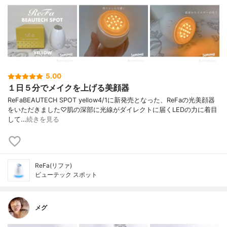
5.00
１日５分でメイクを上げる美顔器
ReFaBEAUTECH SPOT yellow4/1に新発売となった、ReFaの光美顔器
をいただきました♡肌の深部に光線がダイレクトに届くLEDの力に着目
して…
続きを見る
ReFa(リファ)
ビューテック スポット
メグ