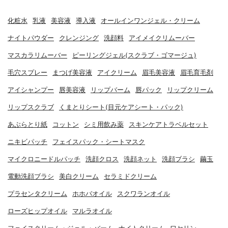
化粧水
乳液
美容液
導入液
オールインワンジェル・クリーム
ナイトパウダー
クレンジング
洗顔料
アイメイクリムーバー
マスカラリムーバー
ピーリングジェル(スクラブ・ゴマージュ)
毛穴スプレー
まつげ美容液
アイクリーム
眉毛美容液
眉毛育毛剤
アイシャンプー
唇美容液
リップバーム
唇パック
リップクリーム
リップスクラブ
くまとりシート(目元ケアシート・パック)
あぶらとり紙
コットン
シミ用飲み薬
スキンケアトラベルセット
ニキビパッチ
フェイスパック・シートマスク
マイクロニードルパッチ
洗顔クロス
洗顔ネット
洗顔ブラシ
繭玉
電動洗顔ブラシ
美白クリーム
セラミドクリーム
プラセンタクリーム
ホホバオイル
スクワランオイル
ローズヒップオイル
マルラオイル