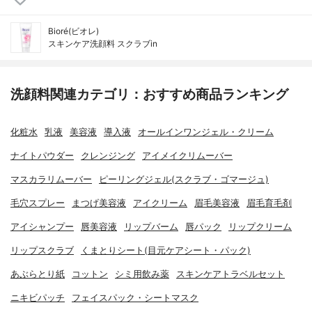
Bioré(ビオレ)
スキンケア洗顔料 スクラブin
洗顔料関連カテゴリ：おすすめ商品ランキング
化粧水
乳液
美容液
導入液
オールインワンジェル・クリーム
ナイトパウダー
クレンジング
アイメイクリムーバー
マスカラリムーバー
ピーリングジェル(スクラブ・ゴマージュ)
毛穴スプレー
まつげ美容液
アイクリーム
眉毛美容液
眉毛育毛剤
アイシャンプー
唇美容液
リップバーム
唇パック
リップクリーム
リップスクラブ
くまとりシート(目元ケアシート・パック)
あぶらとり紙
コットン
シミ用飲み薬
スキンケアトラベルセット
ニキビパッチ
フェイスパック・シートマスク