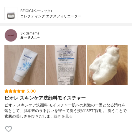
BEIGIC(ベージック)
コレクティング エクスフォリエーター
3kidsmama
みーさん¨̮⸝⋆
5.00
ビオレ スキンケア洗顔料モイスチャー
ビオレ スキンケア洗顔料 モイスチャー肌への刺激の一因となる汚れを
落として、肌本来のうるおいを守って洗う技術“SPT”採用。 洗うことで
素肌の美しさをひきだしま…
続きを見る