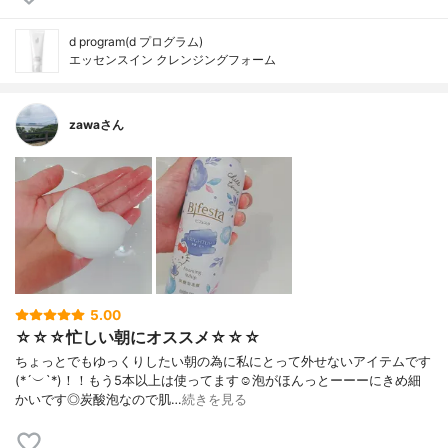
d program(d プログラム)
エッセンスイン クレンジングフォーム
zawaさん
5.00
☆☆☆忙しい朝にオススメ☆☆☆
ちょっとでもゆっくりしたい朝の為に私にとって外せないアイテムです
(*´︶`*)！！もう5本以上は使ってます☺️泡がほんっとーーーにきめ細
かいです◎炭酸泡なので肌…
続きを見る