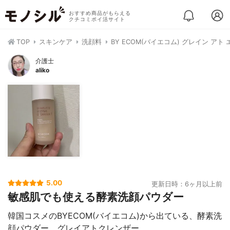
おすすめ商品がもらえる
クチコミポイ活サイト
TOP
スキンケア
洗顔料
BY ECOM(バイエコム) グレイン アト
介護士
aliko
5.00
更新日時：6ヶ月以上前
敏感肌でも使える酵素洗顔パウダー
韓国コスメのBYECOM(バイエコム)から出ている、酵素洗
顔パウダー、グレイアトクレンザー。