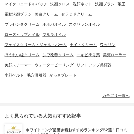
マイクロニードルパッチ
洗顔クロス
洗顔ネット
洗顔ブラシ
繭玉
電動洗顔ブラシ
美白クリーム
セラミドクリーム
プラセンタクリーム
ホホバオイル
スクワランオイル
ローズヒップオイル
マルラオイル
フェイスクリーム・ジェル・バーム
ナイトクリーム
ワセリン
ほうれい線クリーム
シワ改善クリーム
ニキビ塗り薬
美顔ローラー
美顔スチーマー
ウォーターピーリング
リフトアップ美顔器
小顔ベルト
毛穴吸引器
かっさプレート
カテゴリ一覧へ
よく見られている人気おすすめ記事
ホワイトニング歯磨き粉おすすめランキング52選！口コミ