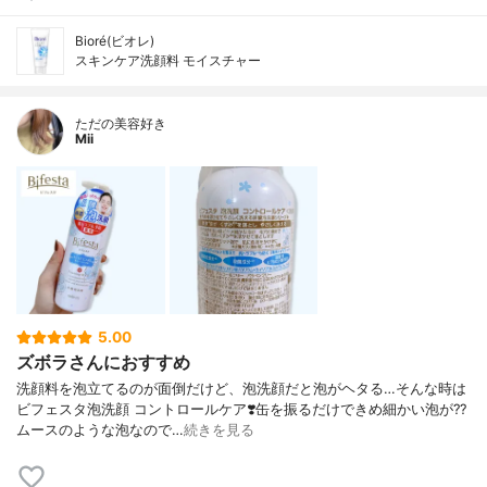
Bioré(ビオレ)
スキンケア洗顔料 モイスチャー
ただの美容好き
Mii
5.00
ズボラさんにおすすめ
洗顔料を泡立てるのが面倒だけど、泡洗顔だと泡がヘタる…そんな時は
ビフェスタ泡洗顔 コントロールケア❣️缶を振るだけできめ細かい泡が?‍?️
ムースのような泡なので…
続きを見る