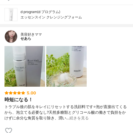
d program(d プログラム)
エッセンスイン クレンジングフォーム
美容好きママ
せあら
5.00
時短になる！
トラブル後の肌をキレイにリセットする洗顔料です⭐泡が直接出てくる
から、泡立てる必要なし?天然多糖類とグリコール酸の働きで負担をか
けずに余分な角質を取り除き、潤い…
続きを見る