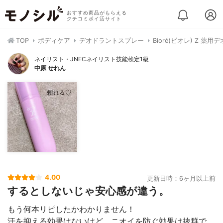
おすすめ商品がもらえる
クチコミポイ活サイト
TOP
ボディケア
デオドラントスプレー
Bioré(ビオレ) Z 
ネイリスト・JNECネイリスト技能検定1級
中原 せれん
4.00
更新日時：6ヶ月以上前
するとしないじゃ安心感が違う。
もう何本リピしたかわかりません！
汗を抑える効果はないけど、ニオイを防ぐ効果は抜群で