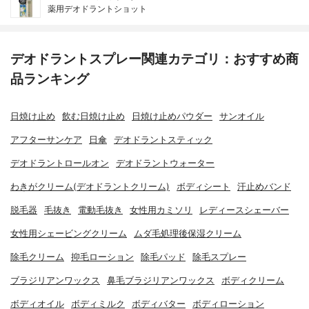
薬用デオドラントショット
デオドラントスプレー関連カテゴリ：おすすめ商
品ランキング
日焼け止め
飲む日焼け止め
日焼け止めパウダー
サンオイル
アフターサンケア
日傘
デオドラントスティック
デオドラントロールオン
デオドラントウォーター
わきがクリーム(デオドラントクリーム)
ボディシート
汗止めバンド
脱毛器
毛抜き
電動毛抜き
女性用カミソリ
レディースシェーバー
女性用シェービングクリーム
ムダ毛処理後保湿クリーム
除毛クリーム
抑毛ローション
除毛パッド
除毛スプレー
ブラジリアンワックス
鼻毛ブラジリアンワックス
ボディクリーム
ボディオイル
ボディミルク
ボディバター
ボディローション