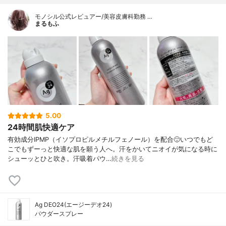
モノシル公式レビュアー/美容皮膚科勤務 …
まるもふ
5.00
24時間肌快適ケア
有効成分IPMP（イソプロピルメチルフェノール）を配合🙂いつでもど
こでもずーっと快適な肌を願う人へ。汗をかいてニオイが気になる時に
シューッとひと吹き。汗吸着パウ…
続きを見る
Ag DEO24(エージーデオ24)
パウダースプレー