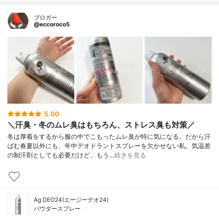
ブロガー
@eccoroco5
5.00
＼汗臭・冬のムレ臭はもちろん、ストレス臭も対策／
冬は厚着をするから服の中でこもったムレ臭が特に気になる。だから汗
ばむ春夏以外にも、年中デオドラントスプレーを欠かせない私。気温差
の制汗剤としても必要だけど、もう…
続きを見る
Ag DEO24(エージーデオ24)
パウダースプレー