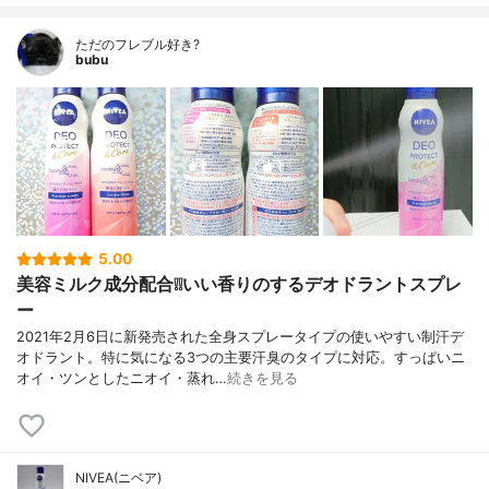
ただのフレブル好き?
bubu
5.00
美容ミルク成分配合❕❕いい香りのするデオドラントスプレ
ー
2021年2月6日に新発売された全身スプレータイプの使いやすい制汗デ
オドラント。特に気になる3つの主要汗臭のタイプに対応。すっぱいニ
オイ・ツンとしたニオイ・蒸れ…
続きを見る
NIVEA(ニベア)