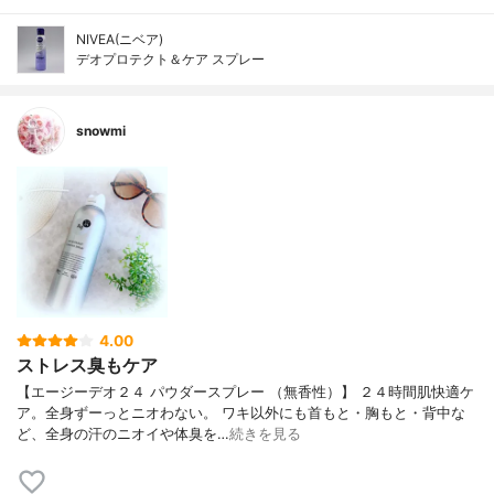
NIVEA(ニベア)
デオプロテクト＆ケア スプレー
snowmi
4.00
ストレス臭もケア
【エージーデオ２４ パウダースプレー （無香性）】 ２４時間肌快適ケ
ア。全身ずーっとニオわない。 ワキ以外にも首もと・胸もと・背中な
ど、全身の汗のニオイや体臭を…
続きを見る