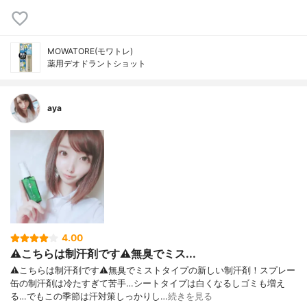
MOWATORE(モワトレ)
薬用デオドラントショット
aya
4.00
⚠こちらは制汗剤です⚠無臭でミス...
⚠こちらは制汗剤です⚠無臭でミストタイプの新しい制汗剤！スプレー
缶の制汗剤は冷たすぎて苦手…シートタイプは白くなるしゴミも増え
る…でもこの季節は汗対策しっかりし…
続きを見る