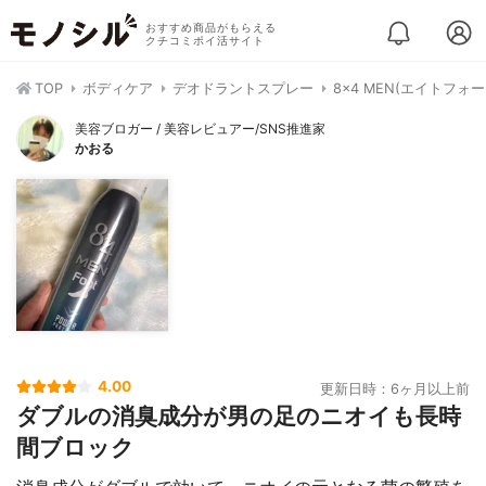
おすすめ商品がもらえる
クチコミポイ活サイト
TOP
ボディケア
デオドラントスプレー
8×4 MEN(エイトフォ
美容ブロガー / 美容レビュアー/SNS推進家
かおる
4.00
更新日時：6ヶ月以上前
ダブルの消臭成分が男の足のニオイも長時
間ブロック