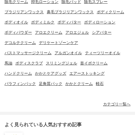
除毛クリーム
抑毛ローション
除毛パッド
除毛スプレー
ブラジリアンワックス
鼻毛ブラジリアンワックス
ボディクリーム
ボディオイル
ボディミルク
ボディバター
ボディローション
ボディパウダー
アロエクリーム
アロエジェル
シアバター
デコルテクリーム
デリケートゾーンケア
バストマッサージクリーム
アルガンオイル
ティーツリーオイル
馬油
ボディスクラブ
スリミングジェル
首イボクリーム
ハンドクリーム
かかとケアグッズ
エアーストッキング
パラフィンパック
足角質パック
かかとクリーム
軽石
カテゴリ一覧へ
よく見られている人気おすすめ記事