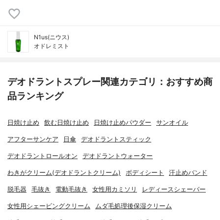
N1us(ニウス)
オドレミスト
デオドラントスプレー関連カテゴリ：おすすめ商
品ランキング
日焼け止め
飲む日焼け止め
日焼け止めパウダー
サンオイル
アフターサンケア
日傘
デオドラントスティック
デオドラントロールオン
デオドラントウォーター
わきがクリーム(デオドラントクリーム)
ボディシート
汗止めバンド
脱毛器
毛抜き
電動毛抜き
女性用カミソリ
レディースシェーバー
女性用シェービングクリーム
ムダ毛処理後保湿クリーム