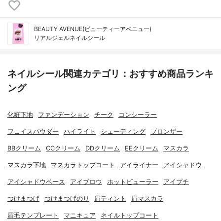
BEAUTY AVENUE(ビューティーアベニュー)
リアルジェルネイルシール
ネイルシール関連カテゴリ：おすすめ商品ランキ
ング
化粧下地
ファンデーション
チーク
コンシーラー
フェイスパウダー
ハイライト
シェーディング
ブロンザー
BBクリーム
CCクリーム
DDクリーム
EEクリーム
マスカラ
マスカラ下地
マスカラトップコート
アイライナー
アイシャドウ
アイシャドウベース
アイブロウ
ホットビューラー
アイプチ
つけまつげ
つけまつげのり
眉ティント
眉マスカラ
眉毛テンプレート
マニキュア
ネイルトップコート