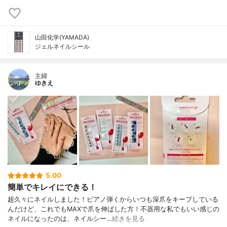
山田化学(YAMADA)
ジェルネイルシール
主婦
ゆきえ
5.00
簡単でキレイにできる！
超久々にネイルしました！ピアノ弾くからいつも深爪をキープしている
んだけど、これでもMAXで爪を伸ばした方！不器用な私でもいい感じの
ネイルになったのは、ネイルシー…
続きを見る