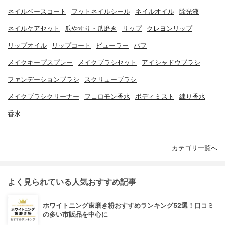
ネイルベースコート
フットネイルシール
ネイルオイル
除光液
ネイルケアセット
爪やすり・爪磨き
リップ
クレヨンリップ
リップオイル
リップコート
ビューラー
パフ
メイクキープスプレー
メイクブラシセット
アイシャドウブラシ
ファンデーションブラシ
スクリューブラシ
メイクブラシクリーナー
フェロモン香水
ボディミスト
練り香水
香水
カテゴリ一覧へ
よく見られている人気おすすめ記事
ホワイトニング歯磨き粉おすすめランキング52選！口コミ
の多い市販品を中心に