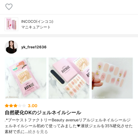
INCOCO(インココ)
マニキュアシート
yk_free12636
3.00
自然硬化OKのジェルネイルシール
.*⁡ブーケストファクトリーBeauty avenueリアルジェルネイルシール⁡ジ
ェルネイルシール初めて使ってみました💗⁡液状ジェルを35%硬化させた
素材で爪に…
続きを見る