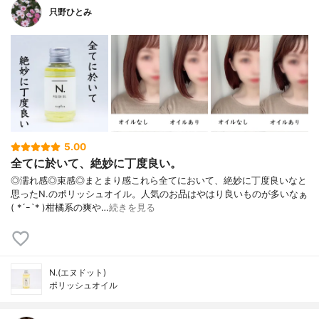
只野ひとみ
5.00
全てに於いて、絶妙に丁度良い。
◎濡れ感◎束感◎まとまり感これら全てにおいて、絶妙に丁度良いなと
思ったN.のポリッシュオイル。人気のお品はやはり良いものが多いなぁ
( *´ｰ`* )柑橘系の爽や…
続きを見る
N.(エヌドット)
ポリッシュオイル