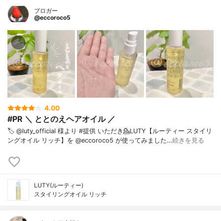
ブロガー
@eccoroco5
4.00
#PR ＼ ととのえヘアオイル ／
🏷️ @luty_official 様より #提供 いただき⁡💁LUTY【ルーティー スタイリ
ングオイル リッチ】を @eccoroco5 が使ってみました⁡⁡…
続きを見る
LUTY(ルーティー)
スタイリングオイル リッチ