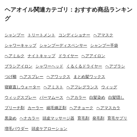
ヘアオイル関連カテゴリ：おすすめ商品ランキン
グ
シャンプー
トリートメント
コンディショナー
ヘアマスク
シャワーキャップ
シャンプーディスペンサー
シャンプー手袋
ヘアミルク
ナイトキャップ
ドライヤー
ヘアアイロン
ブラシアイロン
シャワーヘッド
くるくるドライヤー
ヘアブラシ
つげ櫛
ヘアスプレー
ヘアワックス
まとめ髪ワックス
寝癖直しウォーター
ヘアミスト
ヘアフレグランス
ウィッグ
ウィッグスプレー
パーマムース
ヘアカラー
白髪染め
白髪隠し
ブリーチ剤
カーラー
縮毛矯正剤
ヘアチョーク
ヘアマスカラ
黒染め
ヘナカラー
頭皮マッサージ器
育毛剤
発毛剤
育毛サプリ
増毛パウダー
頭皮ケアローション