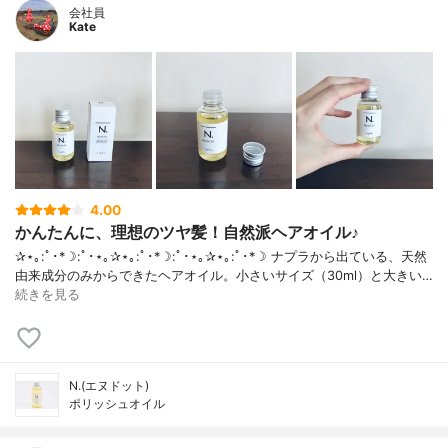
会社員
Kate
4.00
かんたんに、理想のツヤ髪！自然派ヘアオイル♪
✰⋆｡:ﾟ･*☽:ﾟ･⋆｡✰⋆｡:ﾟ･*☽:ﾟ･⋆｡✰⋆｡:ﾟ･*☽ ナプラから出ている、天然
由来成分のみからできたヘアオイル。小さいサイズ（30ml）と大きい…
続きを見る
N.(エヌドット)
ポリッシュオイル