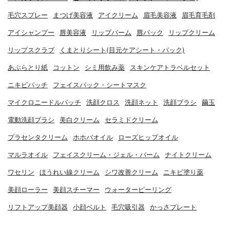
毛穴スプレー
まつげ美容液
アイクリーム
眉毛美容液
眉毛育毛剤
アイシャンプー
唇美容液
リップバーム
唇パック
リップクリーム
リップスクラブ
くまとりシート(目元ケアシート・パック)
あぶらとり紙
コットン
シミ用飲み薬
スキンケアトラベルセット
ニキビパッチ
フェイスパック・シートマスク
マイクロニードルパッチ
洗顔クロス
洗顔ネット
洗顔ブラシ
繭玉
電動洗顔ブラシ
美白クリーム
セラミドクリーム
プラセンタクリーム
ホホバオイル
ローズヒップオイル
マルラオイル
フェイスクリーム・ジェル・バーム
ナイトクリーム
ワセリン
ほうれい線クリーム
シワ改善クリーム
ニキビ塗り薬
美顔ローラー
美顔スチーマー
ウォーターピーリング
リフトアップ美顔器
小顔ベルト
毛穴吸引器
かっさプレート