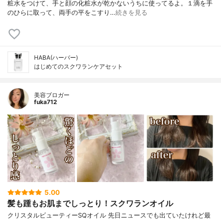
粧水をつけて、手と顔の化粧水が乾かないうちに使ってるよ。１滴を手
のひらに取って、両手の平をこすり…
続きを見る
HABA(ハーバー)
はじめてのスクワランケアセット
美容ブロガー
fuka712
5.00
髪も踵もお肌までしっとり！スクワランオイル
クリスタルビューティーSQオイル 先日ニュースでも出ていたけれど最