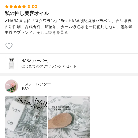
5.00
私の推し美容オイル
✔︎HABA高品位「スクワラン」15ml HABAは防腐剤パラベン、石油系界
面活性剤、合成香料、鉱物油、タール系色素を一切使用しない、無添加
主義のブランド。そし…
続きを見る
HABA(ハーバー)
はじめてのスクワランケアセット
コスメコレクター
もい