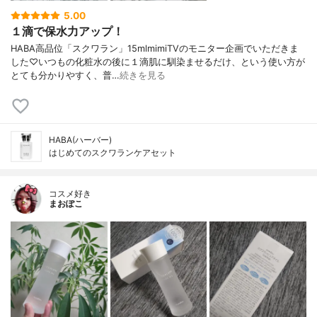
5.00
１滴で保水力アップ！
HABA高品位「スクワラン」15mlmimiTVのモニター企画でいただきま
した♡いつもの化粧水の後に１滴肌に馴染ませるだけ、という使い方が
とても分かりやすく、普…
続きを見る
HABA(ハーバー)
はじめてのスクワランケアセット
コスメ好き
まおぽこ