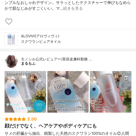
ンプルなおしゃれデザイン。サラッとしたテクスチャーで伸びもなめら
かで肌なじみがすごくいい。マ…
続きを見る
ALOVIVI(アロヴィヴィ)
スクワランピュアオイル
モノシル公式レビュアー/美容皮膚科勤務 …
まるもふ
5.00
顔だけでなく、ヘアケアやボディケアにも
サメの肝臓から抽出、精製した天然のスクワラン100%のオイル😊人間