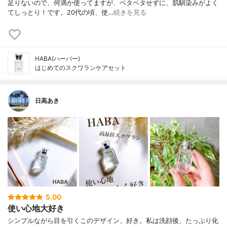
足りないので、何滴か使ってますが、ベタベタせずに、肌馴染みがよく
てしっとり！です。20代の頃、使…
続きを見る
HABA(ハーバー)
はじめてのスクワランケアセット
日高あき
5.00
使い心地大好き
シンプルながら目を引くこのデザイン、好き。私は洗顔後、たっぷり化