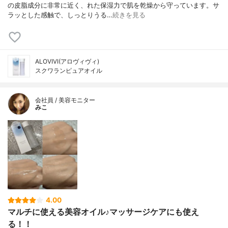
の皮脂成分に非常に近く、れた保湿力で肌を乾燥から守っています。サ
ラッとした感触で、しっとりうる…
続きを見る
ALOVIVI(アロヴィヴィ)
スクワランピュアオイル
会社員 / 美容モニター
みこ
4.00
マルチに使える美容オイル♪マッサージケアにも使え
る！！