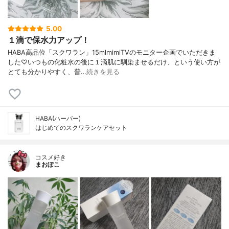
5.00
１滴で保水力アップ！
HABA高品位「スクワラン」15mlmimiTVのモニター企画でいただきま
した♡いつもの化粧水の後に１滴肌に馴染ませるだけ、という使い方が
とても分かりやすく、普…
続きを見る
HABA(ハーバー)
はじめてのスクワランケアセット
コスメ好き
まおぽこ