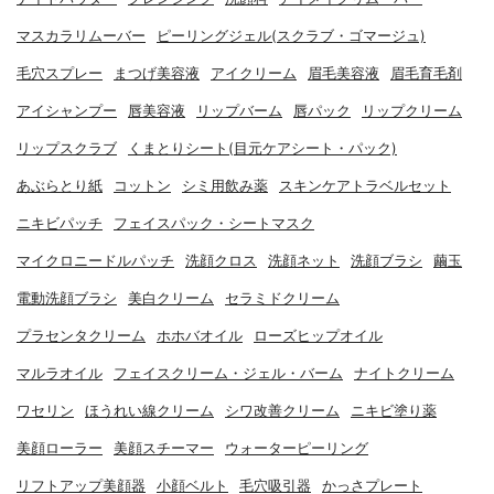
マスカラリムーバー
ピーリングジェル(スクラブ・ゴマージュ)
毛穴スプレー
まつげ美容液
アイクリーム
眉毛美容液
眉毛育毛剤
アイシャンプー
唇美容液
リップバーム
唇パック
リップクリーム
リップスクラブ
くまとりシート(目元ケアシート・パック)
あぶらとり紙
コットン
シミ用飲み薬
スキンケアトラベルセット
ニキビパッチ
フェイスパック・シートマスク
マイクロニードルパッチ
洗顔クロス
洗顔ネット
洗顔ブラシ
繭玉
電動洗顔ブラシ
美白クリーム
セラミドクリーム
プラセンタクリーム
ホホバオイル
ローズヒップオイル
マルラオイル
フェイスクリーム・ジェル・バーム
ナイトクリーム
ワセリン
ほうれい線クリーム
シワ改善クリーム
ニキビ塗り薬
美顔ローラー
美顔スチーマー
ウォーターピーリング
リフトアップ美顔器
小顔ベルト
毛穴吸引器
かっさプレート