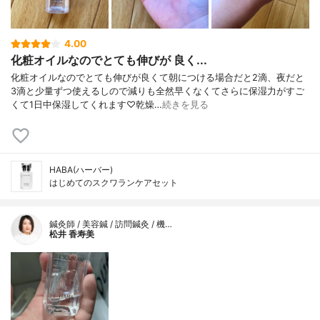
4.00
化粧オイルなのでとても伸びが 良く...
化粧オイルなのでとても伸びが良くて朝につける場合だと2滴、夜だと
3滴と少量ずつ使えるしので減りも全然早くなくてさらに保湿力がすご
くて1日中保湿してくれます♡乾燥…
続きを見る
HABA(ハーバー)
はじめてのスクワランケアセット
鍼灸師 / 美容鍼 / 訪問鍼灸 / 機…
松井 香寿美