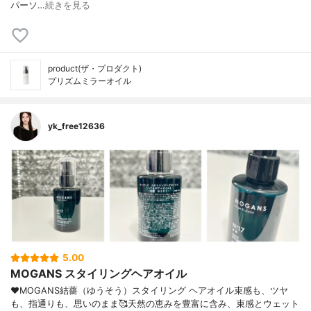
パーソ…
続きを見る
product(ザ・プロダクト)
プリズムミラーオイル
yk_free12636
5.00
MOGANS スタイリングヘアオイル
♥MOGANS結薔（ゆうそう）スタイリング ヘアオイル束感も、ツヤ
も、指通りも、思いのまま🥰天然の恵みを豊富に含み、束感とウェット