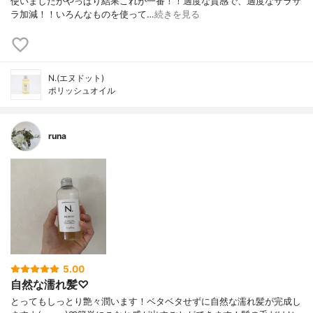
使いましたがやっぱり結果これが一番！！適度な質感で、適度なサラサ
ラ加減！！いろんなものを使って…
続きを見る
N.(エヌドット)
ポリッシュオイル
runa
5.00
自然な濡れ髪♡
とってもしっとり艶々潤います！ベタベタせずに自然な濡れ髪が完成し