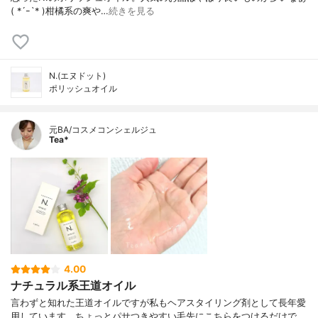
( *´ｰ`* )柑橘系の爽や…
続きを見る
N.(エヌドット)
ポリッシュオイル
元BA/コスメコンシェルジュ
Tea*
4.00
ナチュラル系王道オイル
言わずと知れた王道オイルですが私もヘアスタイリング剤として長年愛
用しています。ちょっとパサつきやすい毛先にこちらをつけるだけで、