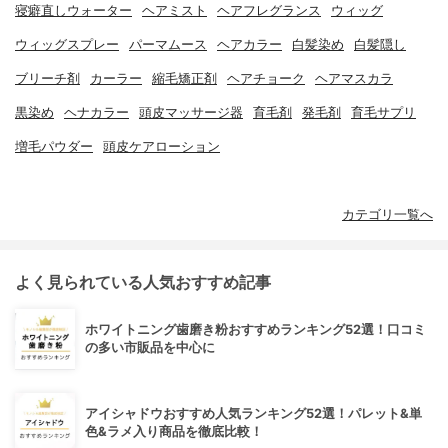
寝癖直しウォーター
ヘアミスト
ヘアフレグランス
ウィッグ
ウィッグスプレー
パーマムース
ヘアカラー
白髪染め
白髪隠し
ブリーチ剤
カーラー
縮毛矯正剤
ヘアチョーク
ヘアマスカラ
黒染め
ヘナカラー
頭皮マッサージ器
育毛剤
発毛剤
育毛サプリ
増毛パウダー
頭皮ケアローション
カテゴリ一覧へ
よく見られている人気おすすめ記事
ホワイトニング歯磨き粉おすすめランキング52選！口コミ
の多い市販品を中心に
アイシャドウおすすめ人気ランキング52選！パレット&単
色&ラメ入り商品を徹底比較！