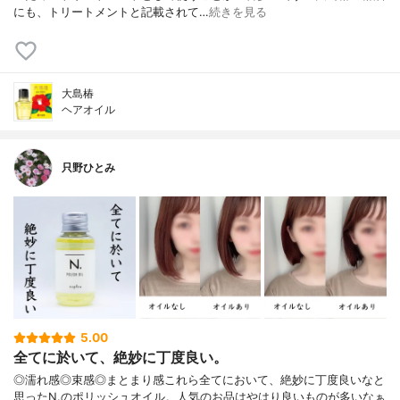
にも、トリートメントと記載されて…
続きを見る
大島椿
ヘアオイル
只野ひとみ
5.00
全てに於いて、絶妙に丁度良い。
◎濡れ感◎束感◎まとまり感これら全てにおいて、絶妙に丁度良いなと
思ったN.のポリッシュオイル。人気のお品はやはり良いものが多いなぁ