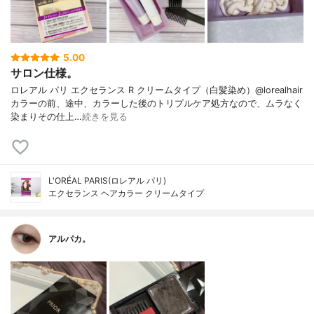
5.00
サロン仕様。
ロレアル パリ エクセランス R クリームタイプ（白髪染め）@lorealhair
カラーの前、途中、カラーした後のトリプルケア処方なので、ムラなく
染まりその仕上…
続きを見る
L'ORÉAL PARIS(ロレアル パリ)
エクセランス ヘアカラー クリームタイプ
アルパカ。