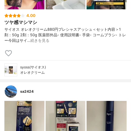
4.00
ツヤ感マシマシ
サイオス オレオクリーム880円プレシャスアッシュ＜セット内容＞1
剤：50g 2剤：50g 医薬部外品- 使⽤説明書- ⼿袋- コームブラシ- トレ
ー今回はサイ…
続きを見る
syoss(サイオス)
オレオクリーム
sa2424