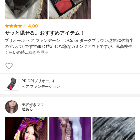
4.00
サッと隠せる。おすすめアイテム！
プリオール ヘア ファンデーションColor ダークブラウン現在20代前半
のアルパカです??ﾖﾛｼｸｵﾈｶﾞｲｼﾏｽ急なカミングアウトですが、私高校生
くらいの時…
続きを見る
PRIOR(プリオール)
ヘア ファンデーション
美容好きママ
せあら