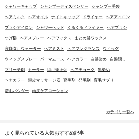
シャワーキャップ
シャンプーディスペンサー
シャンプー手袋
ヘアミルク
ヘアオイル
ナイトキャップ
ドライヤー
ヘアアイロン
ブラシアイロン
シャワーヘッド
くるくるドライヤー
ヘアブラシ
つげ櫛
ヘアスプレー
ヘアワックス
まとめ髪ワックス
寝癖直しウォーター
ヘアミスト
ヘアフレグランス
ウィッグ
ウィッグスプレー
パーマムース
ヘアカラー
白髪染め
白髪隠し
ブリーチ剤
カーラー
縮毛矯正剤
ヘアチョーク
黒染め
ヘナカラー
頭皮マッサージ器
育毛剤
発毛剤
育毛サプリ
増毛パウダー
頭皮ケアローション
カテゴリ一覧へ
よく見られている人気おすすめ記事