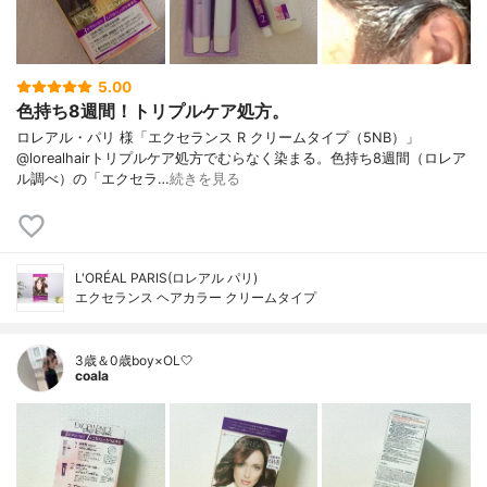
5.00
色持ち8週間！トリプルケア処方。
ロレアル・パリ 様「エクセランス R クリームタイプ（5NB）」
@lorealhairトリプルケア処方でむらなく染まる。色持ち8週間（ロレア
ル調べ）の「エクセラ…
続きを見る
L'ORÉAL PARIS(ロレアル パリ)
エクセランス ヘアカラー クリームタイプ
3歳＆0歳boy×OL🤍
coala