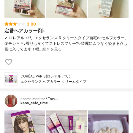
3.00
定番ヘアカラー剤♪
✔︎ ロレアル パリ エクセランス R クリームタイプ自宅deセルフカラー、
楽チン＾＾♪香りも良くてストレスフリー?✨綺麗にムラなく染まる点も
気に入ってます！幅…
続きを見る
L'ORÉAL PARIS(ロレアル パリ)
エクセランス ヘアカラー クリームタイプ
cosme monitor / Trav…
kana_cafe_time