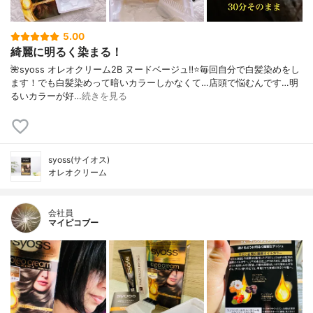
5.00
綺麗に明るく染まる！
🌺syoss オレオクリーム2B ヌードベージュ‼️⭐️毎回自分で白髪染めをし
ます！でも白髪染めって暗いカラーしかなくて…店頭で悩むんです…明
るいカラーが好…
続きを見る
syoss(サイオス)
オレオクリーム
会社員
マイピコブー