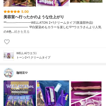
5.00
美容室へ行ったかのような仕上がり
**————————⁡WELLATON 2+1クリームタイプ⁡(医薬部外品)⁡
————————⁡⁡ ⁡💜白髪染めもカラーを楽しむ💛⁡⁡*ウエラさんより人気
の4色…
続きを見る
WELLA(ウエラ)
トーン2+1 クリームタイプ
珈琲豆♡