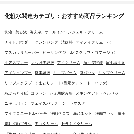
化粧水関連カテゴリ：おすすめ商品ランキング
乳液
美容液
導入液
オールインワンジェル・クリーム
ナイトパウダー
クレンジング
洗顔料
アイメイクリムーバー
マスカラリムーバー
ピーリングジェル(スクラブ・ゴマージュ)
毛穴スプレー
まつげ美容液
アイクリーム
眉毛美容液
眉毛育毛剤
アイシャンプー
唇美容液
リップバーム
唇パック
リップクリーム
リップスクラブ
くまとりシート(目元ケアシート・パック)
あぶらとり紙
コットン
シミ用飲み薬
スキンケアトラベルセット
ニキビパッチ
フェイスパック・シートマスク
マイクロニードルパッチ
洗顔クロス
洗顔ネット
洗顔ブラシ
繭玉
電動洗顔ブラシ
美白クリーム
セラミドクリーム
プラセンタクリーム
ホホバオイル
スクワランオイル