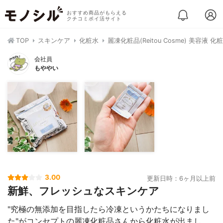
おすすめ商品がもらえる
クチコミポイ活サイト
TOP
スキンケア
化粧水
麗凍化粧品(Reitou Cosme) 美容液 化
会社員
もややい
3.00
更新日時：6ヶ月以上前
新鮮、フレッシュなスキンケア
"究極の無添加を目指したら冷凍というかたちになりまし
た"がコンセプトの麗凍化粧品さんから化粧水が出まし