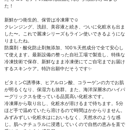
た！
新鮮かつ衛生的、保管は冷凍庫で☺️
クレンジング、洗顔、美容液と続き、ついに化粧水も出ま
した〜。これで麗凍シリーズもライン使いできるようにな
りましたね。
防腐剤・酸化防止剤無添加、100％天然成分で全て安心し
て使えます。最新設備の整った自社工場で製造し、特殊な
冷凍技術で保存、新鮮なまま冷凍便にてご自宅までお届け
するスキンケア。特許出願中だそうです✨
ビタミンC誘導体、ヒアルロン酸、コラーゲンの力でお肌
が明るくなり、保湿力も抜群。また、海洋深層水のハイパ
ーグリックスを使っている品質高い化粧水です。
冷凍庫から取り出し、化粧水が溶けるまで待ちます。5分
ほど手で温めていたら溶けるので時間はかからりません。
みずみずしい化粧水はにおいもなく、天然水のような感
じ。肌へナチュラルに浸透していくので自然の恵みを直で