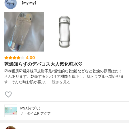
【my my】
4.00
乾燥知らずのデパコス大人気化粧水♡
☑︎冷暖房☑︎紫外線☑︎皮脂不足(慢性的な乾燥)などなど乾燥の原因はたく
さんあります。乾燥するとバリア機能も低下し、肌トラブルへ繋がりま
す…そんな時お肌が喜ぶ、…
続きを見る
IPSA(イプサ)
ザ・タイムR アクア