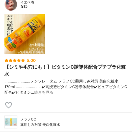
イエベ春
なゆ
5.00
【シミや毛穴にも！】ビタミンC誘導体配合プチプラ化粧
水
……………………メンソレータム メラノCC薬用しみ対策 美白化粧水
170mL……………………✔️高浸透ビタミンC誘導体配合✔️ピュアビタミンC
配合✔️ビタミン…
続きを見る
メラノCC
薬用しみ対策 美白化粧水