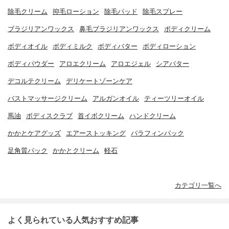
除毛クリーム
抑毛ローション
除毛パッド
除毛スプレー
ブラジリアンワックス
鼻毛ブラジリアンワックス
ボディクリーム
ボディオイル
ボディミルク
ボディバター
ボディローション
ボディパウダー
アロエクリーム
アロエジェル
シアバター
デコルテクリーム
デリケートゾーンケア
バストマッサージクリーム
アルガンオイル
ティーツリーオイル
馬油
ボディスクラブ
首イボクリーム
ハンドクリーム
かかとケアグッズ
エアーストッキング
パラフィンパック
足角質パック
かかとクリーム
軽石
カテゴリ一覧へ
よく見られている人気おすすめ記事