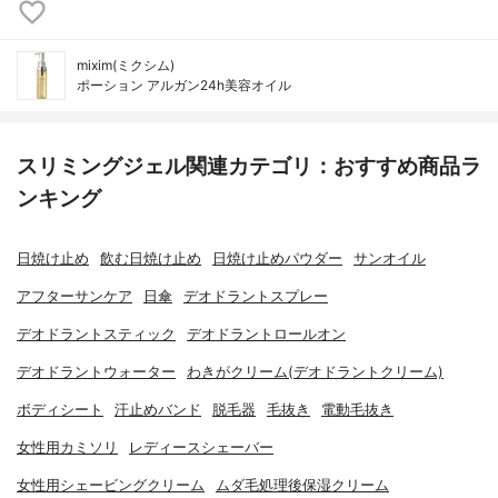
mixim(ミクシム)
ポーション アルガン24h美容オイル
スリミングジェル関連カテゴリ：おすすめ商品ラ
ンキング
日焼け止め
飲む日焼け止め
日焼け止めパウダー
サンオイル
アフターサンケア
日傘
デオドラントスプレー
デオドラントスティック
デオドラントロールオン
デオドラントウォーター
わきがクリーム(デオドラントクリーム)
ボディシート
汗止めバンド
脱毛器
毛抜き
電動毛抜き
女性用カミソリ
レディースシェーバー
女性用シェービングクリーム
ムダ毛処理後保湿クリーム