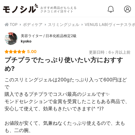
おすすめ商品がもらえる
クチコミポイ活サイト
TOP
ボディケア
スリミングジェル
VENUS LAB(ヴィーナス
美容ライター / 日本化粧品検定2級
kyoko
5.00
更新日時：6ヶ月以上前
プチプラでたっぷり使いたい方におすす
め?
このスリミングジェルは200gたっぷり入って600円ほど
で
購入できるプチプラでコスパ最高のジェルです✨
モンドセレクションで金賞を受賞したこともある商品で、
安心して使えて、効果もきたいできます(^ ^)?
お値段が安くて、気兼ねなくたっぷり使えるので、太も
も、二の腕、