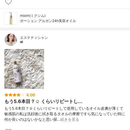
mixim(ミクシム)
ポーション アルガン24h美容オイル
エステティシャン
ai
4.00
もう5.6本目？☺️ くらいリピートし...
もう5.6本目？☺️くらいリピートして使用しているオイル皮膚が薄くて
敏感肌の私は洗顔後に拭き取るタオルの摩擦ですら気になっていた時に
何か良いのはないかなと思い探…
続きを見る