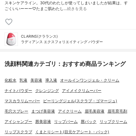
スキンケアライン。30代のわたしが使ってしまいましたが結果は、す
ごくいいーーー♡たまご肌わたし…
続きを見る
CLARINS(クラランス)
ラディアンス エクスフォリエイティング パウダー
洗顔料関連カテゴリ：おすすめ商品ランキング
化粧水
乳液
美容液
導入液
オールインワンジェル・クリーム
ナイトパウダー
クレンジング
アイメイクリムーバー
マスカラリムーバー
ピーリングジェル(スクラブ・ゴマージュ)
毛穴スプレー
まつげ美容液
アイクリーム
眉毛美容液
眉毛育毛剤
アイシャンプー
唇美容液
リップバーム
唇パック
リップクリーム
リップスクラブ
くまとりシート(目元ケアシート・パック)