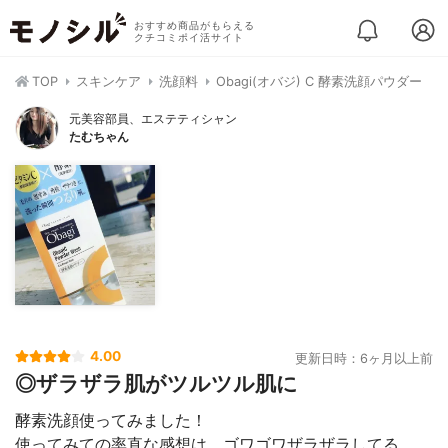
おすすめ商品がもらえる
クチコミポイ活サイト
TOP
スキンケア
洗顔料
Obagi(オバジ) C 酵素洗顔パウダー
元美容部員、エステティシャン
たむちゃん
4.00
更新日時：6ヶ月以上前
◎ザラザラ肌がツルツル肌に
酵素洗顔使ってみました！
使ってみての率直な感想は、ゴワゴワザラザラしてる