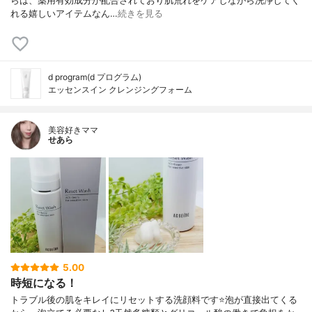
らは、薬用有効成分が配合されており肌荒れをケアしながら洗浄してく
れる嬉しいアイテムなん…
続きを見る
d program(d プログラム)
エッセンスイン クレンジングフォーム
美容好きママ
せあら
5.00
時短になる！
トラブル後の肌をキレイにリセットする洗顔料です⭐泡が直接出てくる