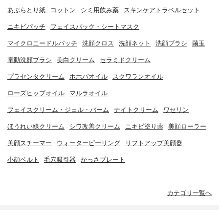
あぶらとり紙
コットン
シミ用飲み薬
スキンケアトラベルセット
ニキビパッチ
フェイスパック・シートマスク
マイクロニードルパッチ
洗顔クロス
洗顔ネット
洗顔ブラシ
繭玉
電動洗顔ブラシ
美白クリーム
セラミドクリーム
プラセンタクリーム
ホホバオイル
スクワランオイル
ローズヒップオイル
マルラオイル
フェイスクリーム・ジェル・バーム
ナイトクリーム
ワセリン
ほうれい線クリーム
シワ改善クリーム
ニキビ塗り薬
美顔ローラー
美顔スチーマー
ウォーターピーリング
リフトアップ美顔器
小顔ベルト
毛穴吸引器
かっさプレート
カテゴリ一覧へ