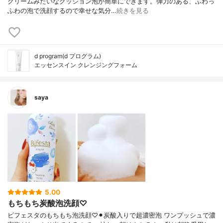
クリームみたいなクッション泡が簡単にできます。弾力のある、ふわっ
ふわの泡で洗顔するので幸せな気分…
続きを見る
d program(d プログラム)
エッセンスイン クレンジングフォーム
saya
5.00
もちもち炭酸泡洗顔♡
ビフェスタのもちもち泡洗顔♡⚫︎炭酸入りで超濃密泡 ワンプッシュで濃