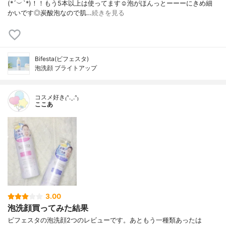
(*´︶`*)！！もう5本以上は使ってます☺️泡がほんっとーーーにきめ細
かいです◎炭酸泡なので肌…
続きを見る
Bifesta(ビフェスタ)
泡洗顔 ブライトアップ
コスメ好き₍ᐢ.ˬ.ᐢ₎
ここあ
3.00
泡洗顔買ってみた結果
ビフェスタの泡洗顔2つのレビューです。あともう一種類あったは