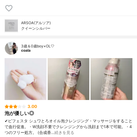
ARSOA(アルソア)
クイーンシルバー
3歳＆0歳boy×OL🤍
coala
3.00
泡が優しい◎
✔︎ビフェスタ シュワとろオイル泡クレンジング・マッサージをすること
で血行促進。・W洗顔不要でクレンジングから洗顔まで1本で可能。・4
つのフリー処方。 (合成香…
続きを見る