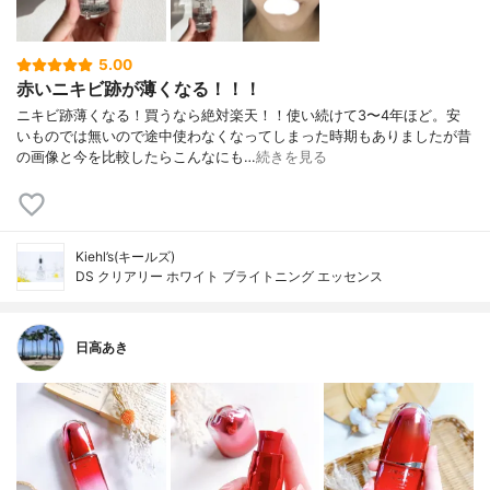
5.00
赤いニキビ跡が薄くなる！！！
ニキビ跡薄くなる！買うなら絶対楽天！！使い続けて3〜4年ほど。安
いものでは無いので途中使わなくなってしまった時期もありましたが昔
の画像と今を比較したらこんなにも…
続きを見る
Kiehl’s(キールズ)
DS クリアリー ホワイト ブライトニング エッセンス
日高あき