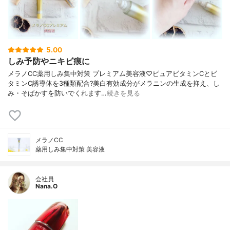
5.00
しみ予防やニキビ痕に
メラノCC薬用しみ集中対策 プレミアム美容液♡ピュアビタミンCとビ
タミンC誘導体を3種類配合?美白有効成分がメラニンの生成を抑え、し
み・そばかすを防いでくれます…
続きを見る
メラノCC
薬用しみ集中対策 美容液
会社員
Nana.O