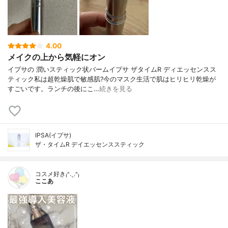
4.00
メイクの上から気軽にオン
イプサの 潤いスティック状バームイプサ ザタイムR ディエッセンスス
ティック私は超乾燥肌で敏感肌?今のマスク生活で肌はヒリヒリ乾燥が
すごいです。ランチの後にこ…
続きを見る
IPSA(イプサ)
ザ・タイムR デイエッセンススティック
コスメ好き₍ᐢ.ˬ.ᐢ₎
ここあ