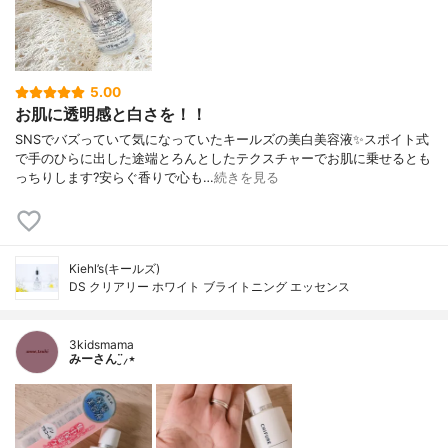
5.00
お肌に透明感と白さを！！
SNSでバズっていて気になっていたキールズの美白美容液✨スポイト式
で手のひらに出した途端とろんとしたテクスチャーでお肌に乗せるとも
っちりします?安らぐ香りで心も…
続きを見る
Kiehl’s(キールズ)
DS クリアリー ホワイト ブライトニング エッセンス
3kidsmama
みーさん¨̮⸝⋆