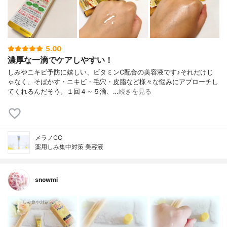
5.00
濃厚な一滴でケアしやすい！
しみやニキビ予防に嬉しい、ビタミンC配合の美容液です♪それだけじ
ゃなく、そばかす・ニキビ・毛穴・皮脂など様々な悩みにアプローチし
てくれるんだそう。１回４～５滴、…
続きを見る
メラノCC
薬用しみ集中対策 美容液
snowmi