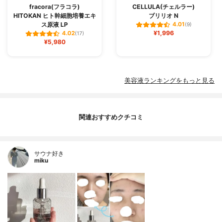
fracora(フラコラ)
CELLULA(チェルラー)
HITOKAN ヒト幹細胞培養エキ
ブリリオ N
ス原液 LP
4.01
(9)
¥1,996
4.02
(17)
¥5,980
美容液ランキングをもっと見る
関連おすすめクチコミ
サウナ好き
miku