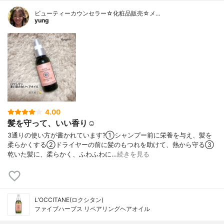
ビューティーカウンセラー☆化粧品販売☆メ…
yung
4.00
髪を守って、いい香り☺️
3通りの使い方が書かれています?⁡①シャンプー前に栄養を与え、髪を
柔らかくする②ドライヤーの前に髪のもつれを助けて、熱から守る③
乾いた髪に、柔らかく、ふわふわに…
続きを見る
L’OCCITANE(ロクシタン)
ファイブハーブス リペアリングヘアオイル