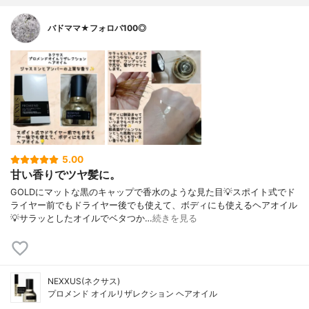
バドママ★フォロバ100◎
5.00
甘い香りでツヤ髪に。
GOLDにマットな黒のキャップで香水のような見た目💡スポイト式でド
ライヤー前でもドライヤー後でも使えて、ボディにも使えるヘアオイル
💡サラッとしたオイルでベタつか…
続きを見る
NEXXUS(ネクサス)
プロメンド オイルリザレクション ヘアオイル