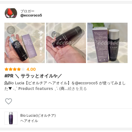
ブロガー
@eccoroco5
4.00
#PR ＼ サラッとオイル✨／
💁Bio Lucia【ビオルチア ヘアオイル】を@eccoroco5 が使ってみまし
た⁡⁡⁡⁡▼⁡⁡ ˗ˏˋ ℙ𝕣𝕠𝕕𝕦𝕔𝕥 𝕗𝕖𝕒𝕥𝕦𝕣𝕖𝕤 ˎˊ˗ (商…
続きを見る
Bio Lucia(ビオルチア)
ヘアオイル