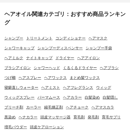
ヘアオイル関連カテゴリ：おすすめ商品ランキン
グ
シャンプー
トリートメント
コンディショナー
ヘアマスク
シャワーキャップ
シャンプーディスペンサー
シャンプー手袋
ヘアミルク
ナイトキャップ
ドライヤー
ヘアアイロン
ブラシアイロン
シャワーヘッド
くるくるドライヤー
ヘアブラシ
つげ櫛
ヘアスプレー
ヘアワックス
まとめ髪ワックス
寝癖直しウォーター
ヘアミスト
ヘアフレグランス
ウィッグ
ウィッグスプレー
パーマムース
ヘアカラー
白髪染め
白髪隠し
ブリーチ剤
カーラー
縮毛矯正剤
ヘアチョーク
ヘアマスカラ
黒染め
ヘナカラー
頭皮マッサージ器
育毛剤
発毛剤
育毛サプリ
増毛パウダー
頭皮ケアローション