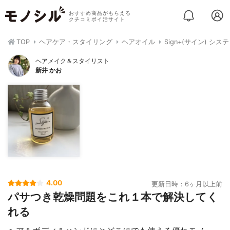
おすすめ商品がもらえる
クチコミポイ活サイト
TOP
ヘアケア・スタイリング
ヘアオイル
Sign+(サイン) シ
ヘアメイク＆スタイリスト
新井 かお
4.00
更新日時：6ヶ月以上前
パサつき乾燥問題をこれ１本で解決してく
れる