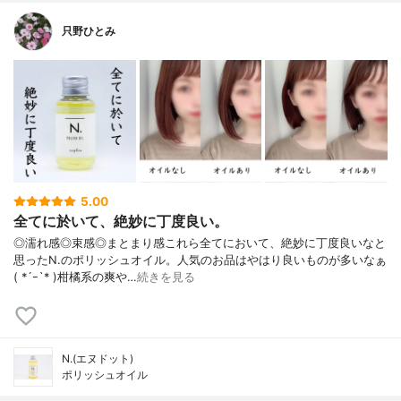
只野ひとみ
5.00
全てに於いて、絶妙に丁度良い。
◎濡れ感◎束感◎まとまり感これら全てにおいて、絶妙に丁度良いなと
思ったN.のポリッシュオイル。人気のお品はやはり良いものが多いなぁ
( *´ｰ`* )柑橘系の爽や…
続きを見る
N.(エヌドット)
ポリッシュオイル