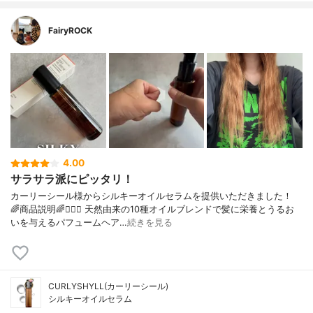
FairyROCK
4.00
サラサラ派にピッタリ！
カーリーシール様からシルキーオイルセラムを提供いただきました！
🌈商品説明🌈💇🏻‍♀️ 天然由来の10種オイルブレンドで髪に栄養とうるお
いを与えるパフュームヘア…
続きを見る
CURLYSHYLL(カーリーシール)
シルキーオイルセラム