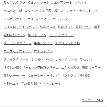
リップスクラブ
くまとりシート(目元ケアシート・パック)
あぶらとり紙
コットン
シミ用飲み薬
スキンケアトラベルセット
ニキビパッチ
フェイスパック・シートマスク
マイクロニードルパッチ
洗顔クロス
洗顔ネット
洗顔ブラシ
繭玉
電動洗顔ブラシ
美白クリーム
セラミドクリーム
プラセンタクリーム
ホホバオイル
スクワランオイル
ローズヒップオイル
マルラオイル
フェイスクリーム・ジェル・バーム
ナイトクリーム
ワセリン
ほうれい線クリーム
シワ改善クリーム
ニキビ塗り薬
美顔ローラー
美顔スチーマー
ウォーターピーリング
リフトアップ美顔器
小顔ベルト
毛穴吸引器
かっさプレート
カテゴリ一覧へ