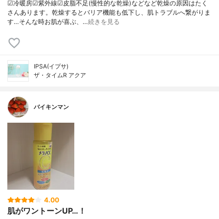
☑︎冷暖房☑︎紫外線☑︎皮脂不足(慢性的な乾燥)などなど乾燥の原因はたく
さんあります。乾燥するとバリア機能も低下し、肌トラブルへ繋がりま
す…そんな時お肌が喜ぶ、…
続きを見る
IPSA(イプサ)
ザ・タイムR アクア
バイキンマン
4.00
肌がワントーンUP…！