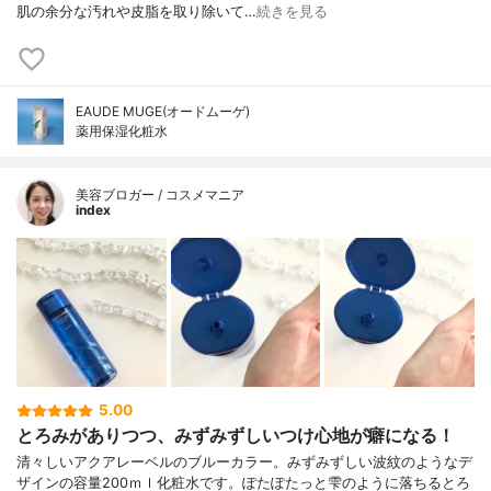
肌の余分な汚れや皮脂を取り除いて…
続きを見る
EAUDE MUGE(オードムーゲ)
薬用保湿化粧水
美容ブロガー / コスメマニア
index
5.00
とろみがありつつ、みずみずしいつけ心地が癖になる！
清々しいアクアレーベルのブルーカラー。みずみずしい波紋のようなデ
ザインの容量200ｍｌ化粧水です。ぽたぽたっと雫のように落ちるとろ