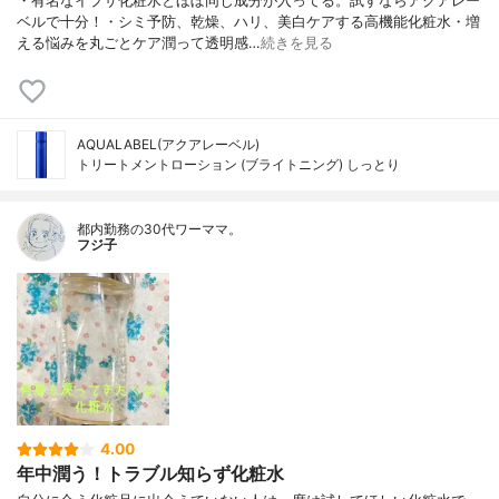
・有名なイプサ化粧水とほぼ同じ成分が入ってる。試すならアクアレー
ベルで十分！・シミ予防、乾燥、ハリ、美白ケアする高機能化粧水・増
える悩みを丸ごとケア潤って透明感…
続きを見る
AQUALABEL(アクアレーベル)
トリートメントローション (ブライトニング) しっとり
都内勤務の30代ワーママ。
フジ子
4.00
年中潤う！トラブル知らず化粧水