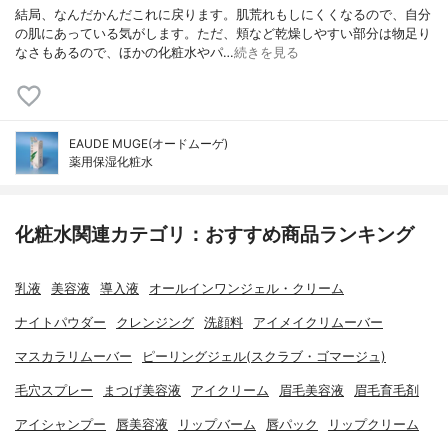
結局、なんだかんだこれに戻ります。肌荒れもしにくくなるので、自分
の肌にあっている気がします。ただ、頬など乾燥しやすい部分は物足り
なさもあるので、ほかの化粧水やパ…
続きを見る
EAUDE MUGE(オードムーゲ)
薬用保湿化粧水
化粧水関連カテゴリ：おすすめ商品ランキング
乳液
美容液
導入液
オールインワンジェル・クリーム
ナイトパウダー
クレンジング
洗顔料
アイメイクリムーバー
マスカラリムーバー
ピーリングジェル(スクラブ・ゴマージュ)
毛穴スプレー
まつげ美容液
アイクリーム
眉毛美容液
眉毛育毛剤
アイシャンプー
唇美容液
リップバーム
唇パック
リップクリーム