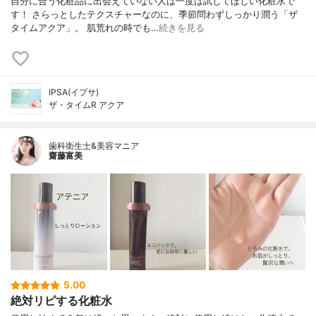
自分に合う化粧品に出会えていない人は一度は試してほしい化粧水で
す！ さらっとしたテクスチャーなのに、季節問わずしっかり潤う「ザ
タイムアクア」。 肌荒れの時でも…
続きを見る
IPSA(イプサ)
ザ・タイムR アクア
歯科衛生士&美容マニア
齋藤富美
5.00
絶対リピする化粧水