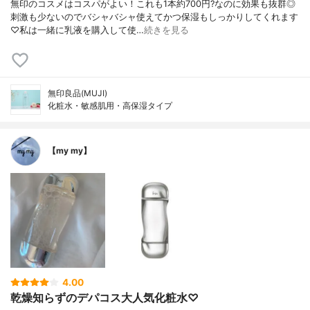
無印のコスメはコスパがよい！これも1本約700円?なのに効果も抜群◎
刺激も少ないのでバシャバシャ使えてかつ保湿もしっかりしてくれます
♡私は一緒に乳液を購入して使…
続きを見る
無印良品(MUJI)
化粧水・敏感肌用・高保湿タイプ
【my my】
4.00
乾燥知らずのデパコス大人気化粧水♡