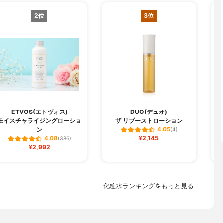
2位
3位
ETVOS(エトヴォス)
DUO(デュオ)
モイスチャライジングローショ
ザ リブーストローション
ン
4.05
(4)
¥2,145
4.08
(386)
¥2,992
化粧水ランキングをもっと見る