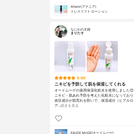
Attenir(アテニア)
ドレスリフト ローション
なにわの主婦
まりたそ
5.00
ニキビを予防して肌を保湿してくれる
オードムーゲの薬用保湿化粧水を使用しました
ニキビ・肌あれ予防を考えた化粧水になっており
炎症成分が肌荒れを防いで、保湿成分（ヒアルロ
ア…
続きを見る
EAUDE MUGE(オードムーゲ)