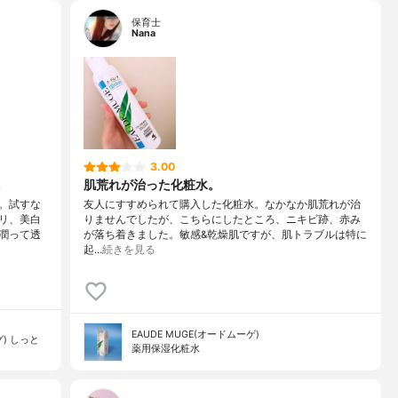
保育士
Nana
3.00
肌荒れが治った化粧水。
。試すな
友人にすすめられて購入した化粧水。なかなか肌荒れが治
リ、美白
りませんでしたが、こちらにしたところ、ニキビ跡、赤み
潤って透
が落ち着きました。敏感&乾燥肌ですが、肌トラブルは特に
起…
続きを見る
EAUDE MUGE(オードムーゲ)
) しっと
薬用保湿化粧水