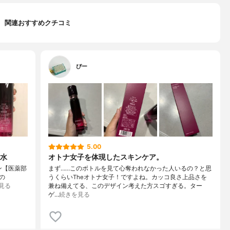
関連おすすめクチコミ
ぴー
5.00
水
オトナ女子を体現したスキンケア。
ン【医薬部
まず……このボトルを見て心奪われなかった人いるの？と思
の
うくらいTheオトナ女子！ですよね。カッコ良さ上品さを
見る
兼ね備えてる、このデザイン考えた方スゴすぎる。ター
ゲ…
続きを見る