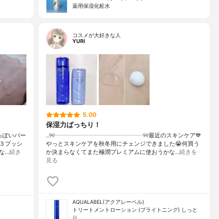
薬用保湿化粧水
コスメが大好きな人
YURI
5.00
保湿力ばっちり！
人っぽいパー
..୨୧┈┈┈┈┈┈┈┈┈┈┈┈┈┈┈୨୧最近のスキンケア💙
３プッシ
やっとスキンケアを秋冬用にチェンジできました😭何買う
な…
続き
か決まらなくてまた極潤プレミアムに使おうかな…
続きを
見る
AQUALABEL(アクアレーベル)
トリートメントローション (ブライトニング) しっと
り