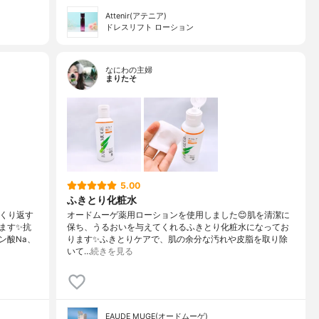
Attenir(アテニア)
ドレスリフト ローション
なにわの主婦
まりたそ
5.00
ふきとり化粧水
くり返す
オードムーゲ薬用ローションを使用しました😊肌を清潔に
ます✨抗
保ち、うるおいを与えてくれるふきとり化粧水になってお
ン酸Na、
ります✨ふきとりケアで、肌の余分な汚れや皮脂を取り除
いて…
続きを見る
EAUDE MUGE(オードムーゲ)