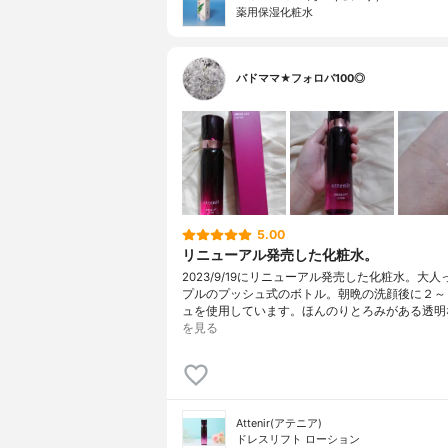
薬用保湿化粧水
バドママ★フォロバ100◎
5.00
リニューアル発売した化粧水。
2023/9/19にリニューアル発売した化粧水。大
プルのプッシュ式のボトル。朝晩の洗顔後に２～
ュを使用しています。ほんのりとろみがある透明
を見る
Attenir(アテニア)
ドレスリフト ローション