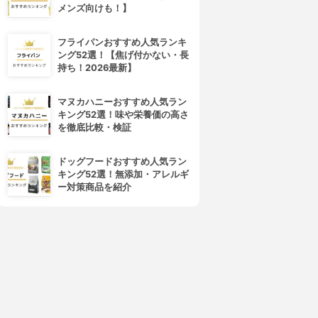
メンズ向けも！】
4位
5位
フライパンおすすめ人気ランキ
ング52選！【焦げ付かない・長
持ち！2026最新】
マヌカハニーおすすめ人気ラン
キング52選！味や栄養価の高さ
を徹底比較・検証
d program(d プログラム)
ALBION(アルビオン)
ドッグフードおすすめ人気ラン
バイタライジング＆クリア ロ
フローラドリップ
キング52選！無添加・アレルギ
ーション EX
3.99
(30)
ー対策商品を紹介
¥6,545
4.01
(1)
¥3,279