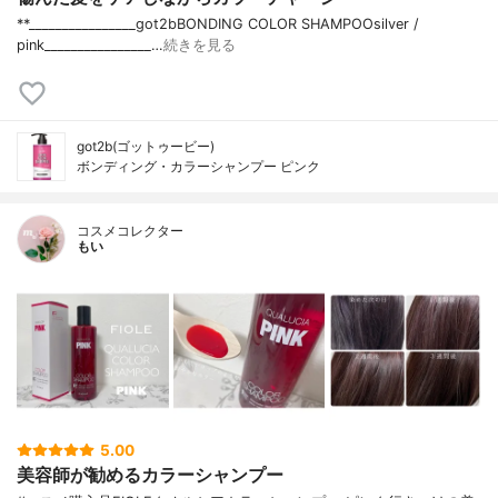
**________________⁡⁡got2b⁡BONDING COLOR SHAMPOO⁡silver /
pink⁡________________⁡⁡…
続きを見る
got2b(ゴットゥービー)
ボンディング・カラーシャンプー ピンク
コスメコレクター
もい
5.00
美容師が勧めるカラーシャンプー