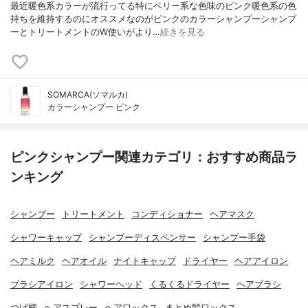
最近暖色系カラーが流行ってる特にベリー系な色味のピンク暖色系の色
持ちを維持するのにオススメなのがピンクのカラーシャンプーシャンプ
ーとトリートメントのW使いがより…
続きを見る
SOMARCA(ソマルカ)
カラーシャンプー ピンク
ピンクシャンプー関連カテゴリ：おすすめ商品ラ
ンキング
シャンプー
トリートメント
コンディショナー
ヘアマスク
シャワーキャップ
シャンプーディスペンサー
シャンプー手袋
ヘアミルク
ヘアオイル
ナイトキャップ
ドライヤー
ヘアアイロン
ブラシアイロン
シャワーヘッド
くるくるドライヤー
ヘアブラシ
つげ櫛
ヘアスプレー
ヘアワックス
まとめ髪ワックス