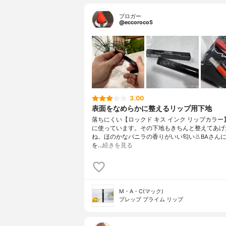
ブロガー
@eccoroco5
3.00
表面をなめらかに整えるリップ用下地
落ちにくい【ロックド キス インク リップカラー
に使っています。その下地もきちんと整えてあげ
ね。ほのかなバニラの香りがいい匂い👃BAさん
を…
続きを見る
M・A・C(マック)
プレップ プライム リップ