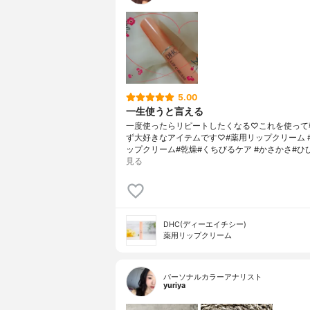
5.00
一生使うと言える
一度使ったらリピートしたくなる♡これを使って
ず大好きなアイテムです♡#薬用リップクリーム #
ップクリーム#乾燥#くちびるケア #かさかさ#ひ
見る
DHC(ディーエイチシー)
薬用リップクリーム
パーソナルカラーアナリスト
yuriya