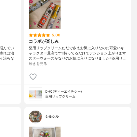
5.00
コラボが楽しみ
悩んでい
薬用リップクリームただでさえお気に入りなのに可愛いキ
塗れば治
ャラクター最高です!!持ってるだけでテンション上がります
々治らな
スターウォーズかなりのお気に入りになりました#薬用リ…
続きを見る
DHC(ディーエイチシー)
薬用リップクリーム
シルシル