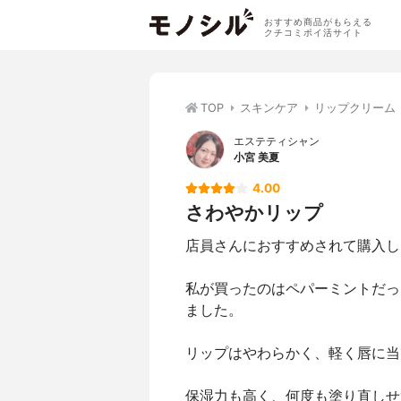
おすすめ商品がもらえる
クチコミポイ活サイト
TOP
スキンケア
リップクリーム
エステティシャン
小宮 美夏
4.00
さわやかリップ
店員さんにおすすめされて購入し
私が買ったのはペパーミントだっ
ました。
リップはやわらかく、軽く唇に当
保湿力も高く、何度も塗り直しせ