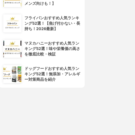
メンズ向けも！】
フライパンおすすめ人気ランキ
ング52選！【焦げ付かない・長
持ち！2026最新】
MENTHOLATUM(メンソレー
MOILIP(モアリップ)
マヌカハニーおすすめ人気ラン
タム)
モアリップN
キング52選！味や栄養価の高さ
メルティクリームリップ
3.95
(24)
を徹底比較・検証
3.95
¥1,320
(23)
¥200
ドッグフードおすすめ人気ラン
キング52選！無添加・アレルギ
ー対策商品を紹介