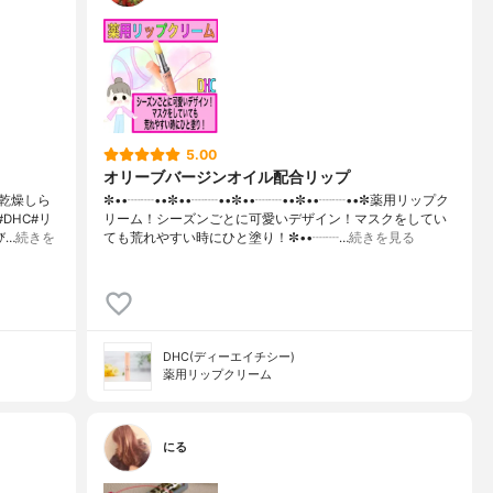
5.00
オリーブバージンオイル配合リップ
乾燥しら
✼••┈┈••✼••┈┈••✼••┈┈••✼••┈┈••✼薬用リップク
DHC#リ
リーム！シーズンごとに可愛いデザイン！マスクをしてい
び…
続きを
ても荒れやすい時にひと塗り！✼••┈┈…
続きを見る
DHC(ディーエイチシー)
薬用リップクリーム
にる