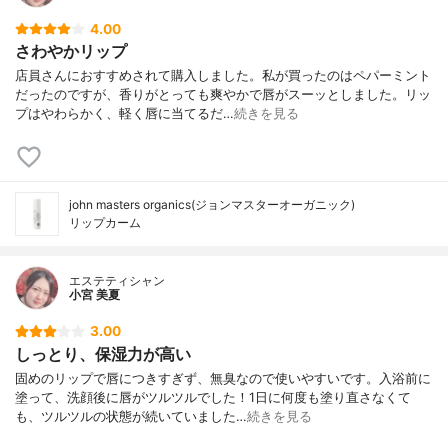
4.00
さわやかリップ
店員さんにおすすめされて購入しました。私が買ったのはペパーミント
だったのですが、香りがとっても爽やかで唇がスーッとしました。リッ
プはやわらかく、軽く唇に当てるだ…
続きを見る
john masters organics(ジョンマスターオーガニック)
リップカーム
エステティシャン
小宮 美夏
3.00
しっとり、保湿力が高い
固めのリップで唇につきすぎず、無臭なので使いやすいです。入浴前に
塗って、洗顔後に唇がツルツルでした！1日に何度も塗り直さなくて
も、ツルツルの状態が続いていました…
続きを見る