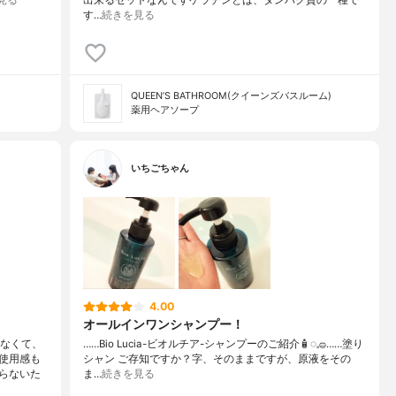
見る
出来るセットなんですケラチンとは、タンパク質の一種で
す…
続きを見る
QUEEN’S BATHROOM(クイーンズバスルーム)
薬用ヘアソープ
いちごちゃん
4.00
オールインワンシャンプー！
くなくて、
……⁡Bio Lucia⁡⁡-ビオルチア-⁡⁡シャンプー⁡⁡のご紹介🧴‎◌𓈒𓐍⁡……⁡⁡⁡⁡塗り
使用感も
シャン ご存知ですか？⁡⁡⁡⁡字、そのままですが、⁡原液をその
らないた
ま…
続きを見る