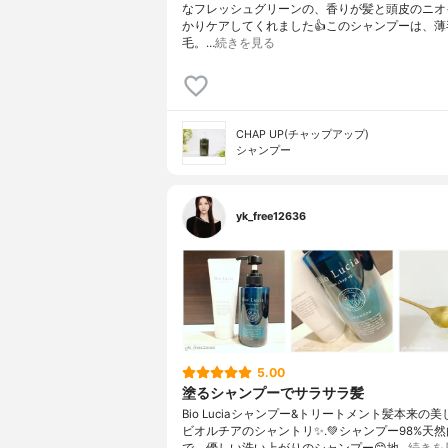
なフレッシュグリーンの、香りが髪と頭皮のニオ
かりケアしてくれました👍このシャンプーは、薄
毛。…
続きを見る
CHAP UP(チャップアップ)
シャンプー
yk_free12636
5.00
塗るシャンプーでサラサラ髪
Bio Luciaシャンプー&トリートメント⁡髪本来の
ビオルチアのシャントリ✨⁡.💚シャンプー98%天