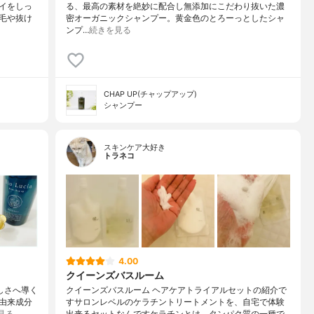
イをしっ
る、最高の素材を絶妙に配合し無添加にこだわり抜いた濃
毛や抜け
密オーガニックシャンプー。黄金色のとろーっとしたシャ
ンプ…
続きを見る
CHAP UP(チャップアップ)
シャンプー
スキンケア大好き
トラネコ
4.00
クイーンズバスルーム
美しさへ導く
クイーンズバスルーム ヘアケアトライアルセットの紹介で
然由来成分
すサロンレベルのケラチントリートメントを、自宅で体験