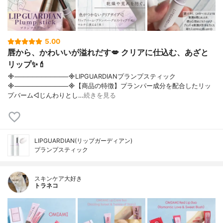
5.00
唇から、かわいいが溢れだす💋 クリアに仕込む、あざと
リップ✨💄
᯽────────────᯽LIPGUARDIANプランプスティック
᯽────────────᯽【商品の特徴】プランパー成分を配合したリッ
プバーム◁じんわりとし…
続きを見る
LIPGUARDIAN(リップガーディアン)
プランプスティック
スキンケア大好き
トラネコ