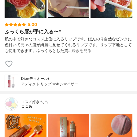
5.00
ふっくら唇が手に入る〜*
私の中で好きなコスメ上位に入るリップです。ほんのり自然なピンクに
色付いて元々の唇が綺麗に見せてくれるリップです。リップ下地として
も使用できます。ふっくらとした質…
続きを見る
Dior(ディオール)
アディクト リップ マキシマイザー
コスメ好き₍ᐢ.ˬ.ᐢ₎
ここあ