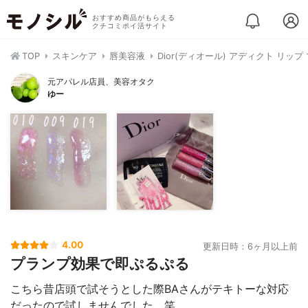
おすすめ商品がもらえる
クチコミポイ活サイト
TOP
スキンケア
唇美容液
Dior(ディオール) アディクト リッ
元アパレル店員、美容オタク
ゆー
4.00
更新日時：6ヶ月以上前
プランプ効果で即ぷるぷる
こちら昔店頭で試そうとした際BAさんがテキトーな対応
だったので試しませんでした。笑