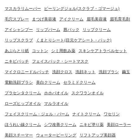
マスカラリムーバー
ピーリングジェル(スクラブ・ゴマージュ)
毛穴スプレー
まつげ美容液
アイクリーム
眉毛美容液
眉毛育毛剤
アイシャンプー
リップバーム
唇パック
リップクリーム
リップスクラブ
くまとりシート(目元ケアシート・パック)
あぶらとり紙
コットン
シミ用飲み薬
スキンケアトラベルセット
ニキビパッチ
フェイスパック・シートマスク
マイクロニードルパッチ
洗顔クロス
洗顔ネット
洗顔ブラシ
繭玉
電動洗顔ブラシ
美白クリーム
セラミドクリーム
プラセンタクリーム
ホホバオイル
スクワランオイル
ローズヒップオイル
マルラオイル
フェイスクリーム・ジェル・バーム
ナイトクリーム
ワセリン
ほうれい線クリーム
シワ改善クリーム
ニキビ塗り薬
美顔ローラー
美顔スチーマー
ウォーターピーリング
リフトアップ美顔器