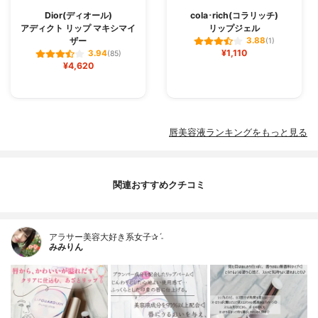
Dior(ディオール)
cola･rich(コラリッチ)
アディクト リップ マキシマイ
リップジェル
ザー
3.88
(1)
¥1,110
3.94
(85)
¥4,620
唇美容液ランキングをもっと見る
関連おすすめクチコミ
アラサー美容大好き系女子✰ˊ˗
みみりん