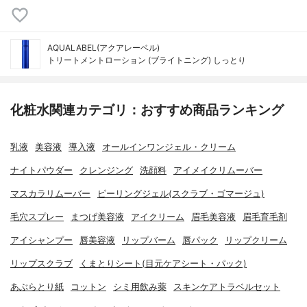
AQUALABEL(アクアレーベル)
トリートメントローション (ブライトニング) しっとり
化粧水関連カテゴリ：おすすめ商品ランキング
乳液
美容液
導入液
オールインワンジェル・クリーム
ナイトパウダー
クレンジング
洗顔料
アイメイクリムーバー
マスカラリムーバー
ピーリングジェル(スクラブ・ゴマージュ)
毛穴スプレー
まつげ美容液
アイクリーム
眉毛美容液
眉毛育毛剤
アイシャンプー
唇美容液
リップバーム
唇パック
リップクリーム
リップスクラブ
くまとりシート(目元ケアシート・パック)
あぶらとり紙
コットン
シミ用飲み薬
スキンケアトラベルセット