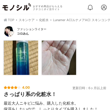
おすすめ商品がもらえる
クチコミポイ活サイト
TOP
スキンケア
化粧水
Lunamer AC(ルナメアAC) スキン
ファッションライター
コロみん
4.00
更新日時：6ヶ月以上前
さっぱり系の化粧水！
最近大人ニキビに悩み、購入した化粧水。
保湿をしたいので、しっとりタイプを購入しました！