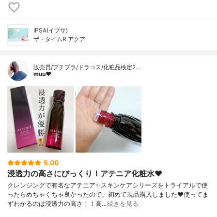
IPSA(イプサ)
ザ・タイムR アクア
販売員/プチプラ/ドラコス/化粧品検定2…
muu❤︎
5.00
浸透力の高さにびっくり！アテニア化粧水❤️
クレンジングで有名なアテニア✨スキンケアシリーズをトライアルで使
ったらめちゃくちゃ良かったので、初めて現品購入しました❤️使ってま
ずわかるのは浸透力の高さ！！高…
続きを見る