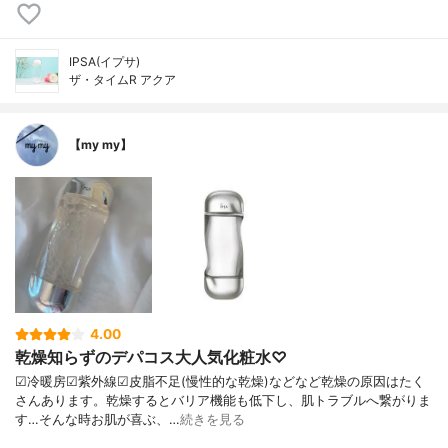
IPSA(イプサ)
ザ・タイムR アクア
【my my】
4.00
乾燥知らずのデパコス大人気化粧水♡
☑︎冷暖房☑︎紫外線☑︎皮脂不足(慢性的な乾燥)などなど乾燥の原因はたく
さんあります。乾燥するとバリア機能も低下し、肌トラブルへ繋がりま
す…そんな時お肌が喜ぶ、…
続きを見る