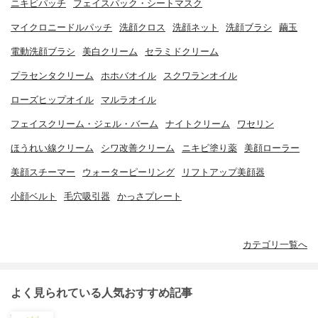
ニキビパッチ
フェイスパック・シートマスク
マイクロニードルパッチ
洗顔クロス
洗顔ネット
洗顔ブラシ
繭玉
電動洗顔ブラシ
美白クリーム
セラミドクリーム
プラセンタクリーム
ホホバオイル
スクワランオイル
ローズヒップオイル
マルラオイル
フェイスクリーム・ジェル・バーム
ナイトクリーム
ワセリン
ほうれい線クリーム
シワ改善クリーム
ニキビ塗り薬
美顔ローラー
美顔スチーマー
ウォーターピーリング
リフトアップ美顔器
小顔ベルト
毛穴吸引器
かっさプレート
カテゴリ一覧へ
よく見られている人気おすすめ記事