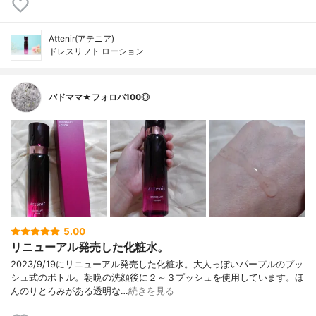
Attenir(アテニア)
ドレスリフト ローション
バドママ★フォロバ100◎
5.00
リニューアル発売した化粧水。
2023/9/19にリニューアル発売した化粧水。大人っぽいパープルのプッ
シュ式のボトル。朝晩の洗顔後に２～３プッシュを使用しています。ほ
んのりとろみがある透明な…
続きを見る