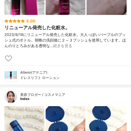
5.00
リニューアル発売した化粧水。
2023/9/19にリニューアル発売した化粧水。大人っぽいパープルのプッ
シュ式のボトル。朝晩の洗顔後に２～３プッシュを使用しています。ほ
んのりとろみがある透明な…
続きを見る
Attenir(アテニア)
ドレスリフト ローション
美容ブロガー / コスメマニア
index