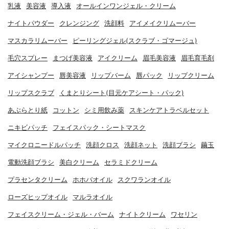
乳液
美容液
導入液
オールインワンジェル・クリーム
ナイトパウダー
クレンジング
洗顔料
アイメイクリムーバー
マスカラリムーバー
ピーリングジェル(スクラブ・ゴマージュ)
毛穴スプレー
まつげ美容液
アイクリーム
眉毛美容液
眉毛育毛剤
アイシャンプー
唇美容液
リップバーム
唇パック
リップクリーム
リップスクラブ
くまとりシート(目元ケアシート・パック)
あぶらとり紙
コットン
シミ用飲み薬
スキンケアトラベルセット
ニキビパッチ
フェイスパック・シートマスク
マイクロニードルパッチ
洗顔クロス
洗顔ネット
洗顔ブラシ
繭玉
電動洗顔ブラシ
美白クリーム
セラミドクリーム
プラセンタクリーム
ホホバオイル
スクワランオイル
ローズヒップオイル
マルラオイル
フェイスクリーム・ジェル・バーム
ナイトクリーム
ワセリン