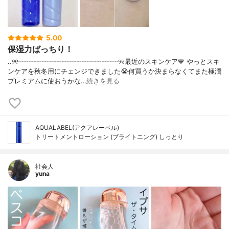
5.00
保湿力ばっちり！
..୨୧┈┈┈┈┈┈┈┈┈┈┈┈┈┈┈୨୧最近のスキンケア💙 やっとスキ
ンケアを秋冬用にチェンジできました😭何買うか決まらなくてまた極潤
プレミアムに使おうかな…
続きを見る
AQUALABEL(アクアレーベル)
トリートメントローション (ブライトニング) しっとり
社会人
yuna