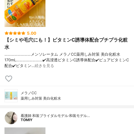
5.00
【シミや毛穴にも！】ビタミンC誘導体配合プチプラ化粧
水
……………………メンソレータム メラノCC薬用しみ対策 美白化粧水
170mL……………………✔️高浸透ビタミンC誘導体配合✔️ピュアビタミンC
配合✔️ビタミン…
続きを見る
メラノCC
薬用しみ対策 美白化粧水
看護師 和装ブライダルモデル·和装モデル…
TOMIY