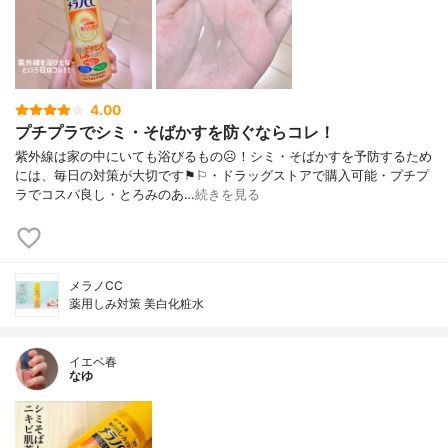
4.00
プチプラでシミ・そばかすを防ぐならコレ！
紫外線は家の中にいても浴びるもの☹︎！シミ・そばかすを予防するため
には、毎日の対策が大切です⚑︎⚐︎・ドラッグストアで購入可能・プチプ
ラでコスパ良し・とろみのあ…
続きを見る
メラノCC
薬用しみ対策 美白化粧水
イエベ春
なゆ