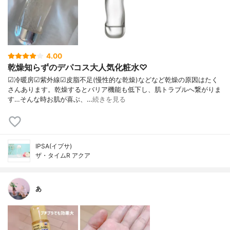
4.00
乾燥知らずのデパコス大人気化粧水♡
☑︎冷暖房☑︎紫外線☑︎皮脂不足(慢性的な乾燥)などなど乾燥の原因はたく
さんあります。乾燥するとバリア機能も低下し、肌トラブルへ繋がりま
す…そんな時お肌が喜ぶ、…
続きを見る
IPSA(イプサ)
ザ・タイムR アクア
あ