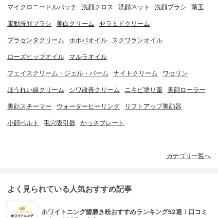
マイクロニードルパッチ
洗顔クロス
洗顔ネット
洗顔ブラシ
繭玉
電動洗顔ブラシ
美白クリーム
セラミドクリーム
プラセンタクリーム
ホホバオイル
スクワランオイル
ローズヒップオイル
マルラオイル
フェイスクリーム・ジェル・バーム
ナイトクリーム
ワセリン
ほうれい線クリーム
シワ改善クリーム
ニキビ塗り薬
美顔ローラー
美顔スチーマー
ウォーターピーリング
リフトアップ美顔器
小顔ベルト
毛穴吸引器
かっさプレート
カテゴリ一覧へ
よく見られている人気おすすめ記事
ホワイトニング歯磨き粉おすすめランキング52選！口コミ