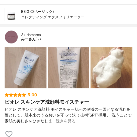
BEIGIC(ベージック)
コレクティング エクスフォリエーター
3kidsmama
みーさん¨̮⸝⋆
5.00
ビオレ スキンケア洗顔料モイスチャー
ビオレ スキンケア洗顔料 モイスチャー肌への刺激の一因となる汚れを
落として、肌本来のうるおいを守って洗う技術“SPT”採用。 洗うことで
素肌の美しさをひきだしま…
続きを見る