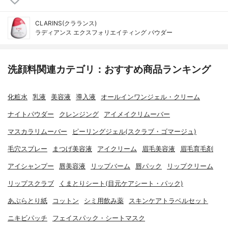
CLARINS(クラランス)
ラディアンス エクスフォリエイティング パウダー
洗顔料関連カテゴリ：おすすめ商品ランキング
化粧水
乳液
美容液
導入液
オールインワンジェル・クリーム
ナイトパウダー
クレンジング
アイメイクリムーバー
マスカラリムーバー
ピーリングジェル(スクラブ・ゴマージュ)
毛穴スプレー
まつげ美容液
アイクリーム
眉毛美容液
眉毛育毛剤
アイシャンプー
唇美容液
リップバーム
唇パック
リップクリーム
リップスクラブ
くまとりシート(目元ケアシート・パック)
あぶらとり紙
コットン
シミ用飲み薬
スキンケアトラベルセット
ニキビパッチ
フェイスパック・シートマスク