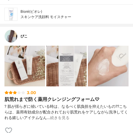
Bioré(ビオレ)
スキンケア洗顔料 モイスチャー
ぴこ
3.00
肌荒れまで防く薬用クレンジングフォーム♡
? 肌が揺らぎに傾いている時は、なるべく肌負担を抑えたいもの?? こち
らは、薬用有効成分が配合されており肌荒れをケアしながら洗浄してく
れる嬉しいアイテムなん…
続きを見る