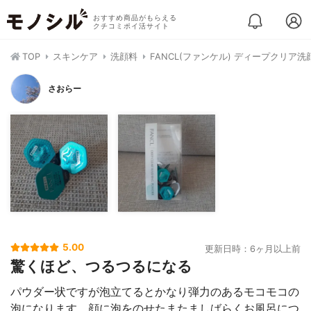
おすすめ商品がもらえる
クチコミポイ活サイト
TOP
スキンケア
洗顔料
FANCL(ファンケル) ディープクリア
さおらー
5.00
更新日時：6ヶ月以上前
驚くほど、つるつるになる
パウダー状ですが泡立てるとかなり弾力のあるモコモコの
泡になります。顔に泡をのせたまたましばらくお風呂につ