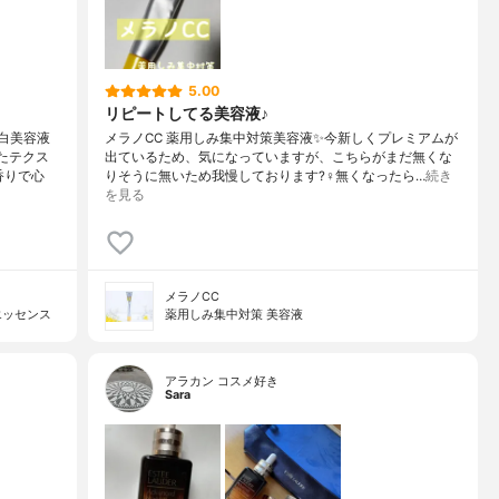
5.00
リピートしてる美容液♪
白美容液
メラノCC 薬用しみ集中対策美容液✨今新しくプレミアムが
たテクス
出ているため、気になっていますが、こちらがまだ無くな
香りで心
りそうに無いため我慢しております?‍♀️無くなったら…
続き
を見る
メラノCC
エッセンス
薬用しみ集中対策 美容液
アラカン コスメ好き
Sara