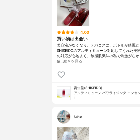
4.00
買い物は出会い
美容液がなくなり、デバコスに、ボトルが綺麗だ
SHISEIDOのアルティミューン対応してくれた美
の対応が心地よく、敏感肌気味の私で刺激がなか
使…
続きを見る
資生堂(SHISEIDO)
アルティミューン パワライジング コンセ
III
kaho