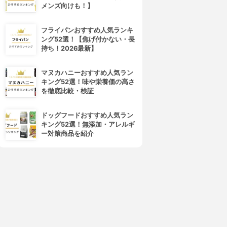
メンズ向けも！】
フライパンおすすめ人気ランキ
ング52選！【焦げ付かない・長
フレイスラボ
LANCOME(ランコム)
持ち！2026最新】
レイスラボ FLAIS LABO ホ
ジェニフィック アルティメ セ
ワイト VC セラム
ラム
3.99
3.98
(54)
マヌカハニーおすすめ人気ラン
¥3,278
¥17,820
キング52選！味や栄養価の高さ
を徹底比較・検証
ドッグフードおすすめ人気ラン
キング52選！無添加・アレルギ
ー対策商品を紹介