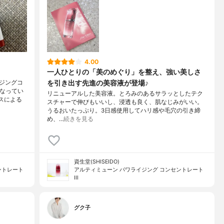
4.00
一人ひとりの「美のめぐり」を整え、強い美しさ
を引き出す先進の美容液が登場♪
ジングコ
になってい
リニューアルした美容液。とろみのあるサラッとしたテク
スによる
スチャーで伸びもいいし、浸透も良く、肌なじみがいい。
うるおいたっぷり。3日感使用してハリ感や毛穴の引き締
め、…
続きを見る
資生堂(SHISEIDO)
ントレート
アルティミューン パワライジング コンセントレート
III
グク子