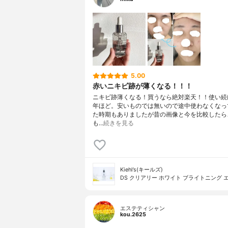
5.00
赤いニキビ跡が薄くなる！！！
ニキビ跡薄くなる！買うなら絶対楽天！！使い続
年ほど。安いものでは無いので途中使わなくなっ
た時期もありましたが昔の画像と今を比較したら
も…
続きを見る
Kiehl’s(キールズ)
DS クリアリー ホワイト ブライトニング 
エステティシャン
kou.2625