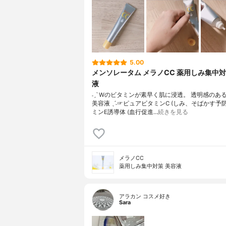
5.00
メンソレータム メラノCC 薬用しみ集中
液
˗ˏˋ Wのビタミンが素早く肌に浸透。 透明感のあ
美容液 ˎˊ˗☞ピュアビタミンC (しみ、そばかす予
ミンE誘導体 (血行促進…
続きを見る
メラノCC
薬用しみ集中対策 美容液
アラカン コスメ好き
Sara