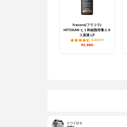
fracora(フラコラ)
HITOKAN ヒト幹細胞培養エキ
ス原液 LP
4.02
(17)
¥5,980
サウナ好き
miku