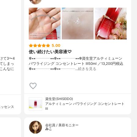
5.00
使い続けたい美容液♡
けて3〜4
✼••┈┈┈┈••✼••┈┈┈┈••✼資生堂アルティミューン
てしまっ
パワライジング コンセントレート Ⅲ50ml ／13,200円税込
こんなに
✼••┈┈┈┈••✼••┈┈┈┈…
続きを見る
資生堂(SHISEIDO)
アルティミューン パワライジング コンセントレート
エッセンス
III
会社員 / 美容モニター
みこ