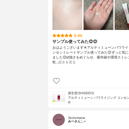
5.00
サンプル使ってみた😊😊
おはようございます☀アルティミューンパワライ
ンセントレートサンプル使ってみた😊ずっと気
ました😊☑️強さをめぐらせ、紫外線や環境ストレ
乾…
続きを見る
資生堂(SHISEIDO)
アルティミューン パワライジング コンセ
III
3kidsmama
みーさん¨̮⸝⋆