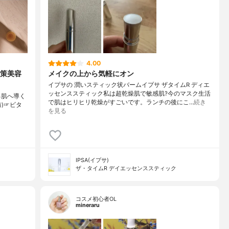
4.00
対策美容
メイクの上から気軽にオン
イプサの 潤いスティック状バームイプサ ザタイムR ディエ
ッセンススティック私は超乾燥肌で敏感肌?今のマスク生活
る肌へ導く
で肌はヒリヒリ乾燥がすごいです。ランチの後にこ…
続き
防)☞ビタ
を見る
IPSA(イプサ)
ザ・タイムR デイエッセンススティック
コスメ初心者OL
mineraru