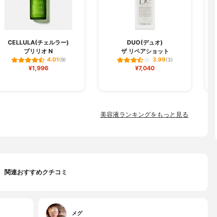
CELLULA(チェルラー)
DUO(デュオ)
ブリリオ N
ザ リペアショット
フ
4.01
3.99
(9)
(3)
¥1,996
¥7,040
美容液ランキングをもっと見る
関連おすすめクチコミ
メグ