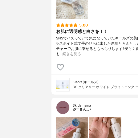
5.00
お肌に透明感と白さを！！
SNSでバズっていて気になっていたキールズの美
✨スポイト式で手のひらに出した途端とろんとし
チャーでお肌に乗せるともっちりします?安らぐ
も…
続きを見る
Kiehl’s(キールズ)
DS クリアリー ホワイト ブライトニング 
3kidsmama
みーさん¨̮⸝⋆