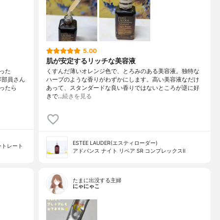
5.00
肌が安定するリッチな美容液
った
くすんだ薄いオレンジ色で、とろみのある美容液。独特な
容部員さん
ハーブのような香りがわずかにします。高い美容液なだけ
ったら
あって、スタンダードな良い香りではないところが逆に好
きで…
続きを見る
ESTEE LAUDER(エスティローダー)
ントレート
アドバンス ナイト リペア SR コンプレックスⅡ
たまに出没する主婦
にゃにゃこ