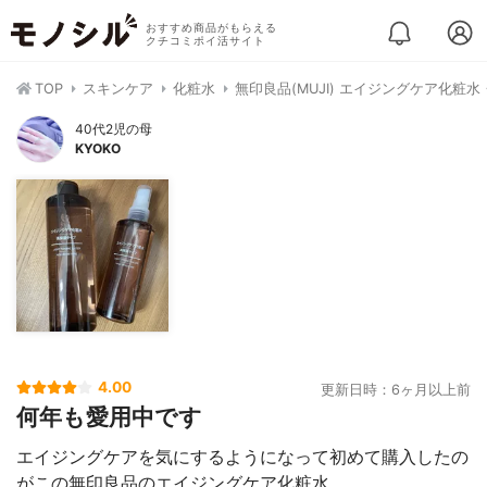
おすすめ商品がもらえる
クチコミポイ活サイト
TOP
スキンケア
化粧水
無印良品(MUJI) エイジングケア化粧
40代2児の母
KYOKO
4.00
更新日時：6ヶ月以上前
何年も愛用中です
エイジングケアを気にするようになって初めて購入したの
がこの無印良品のエイジングケア化粧水。