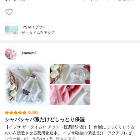
IPSA(イプサ)
ザ・タイムR アクア
snowmi
5.00
シャバシャバ系だけどしっとり保湿
【イプサ ザ・タイムＲ アクア（医薬部外品）】 角層にじっくりとうる
おいを浸透させる薬用化粧水。 イプサ独自の保湿成分「アクアプレゼ
ンターIII」が、うるおい成…
続きを見る