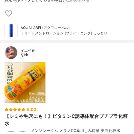
粧水だから・とにかくシミやそばか…
続きを見る
AQUALABEL(アクアレーベル)
トリートメントローション (ブライトニング) しっとり
イエベ春
なゆ
5.00
【シミや毛穴にも！】ビタミンC誘導体配合プチプラ化粧
水
……………………メンソレータム メラノCC薬用しみ対策 美白化粧水