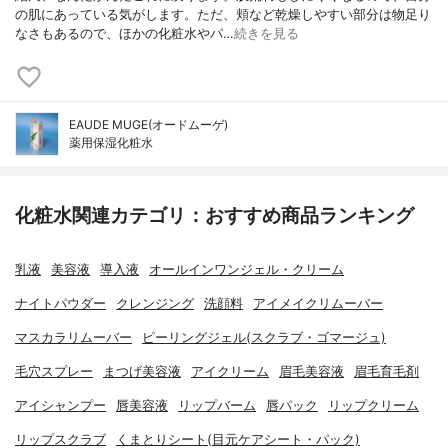
の肌にあっている気がします。ただ、頬など乾燥しやすい部分は物足り
なさもあるので、ほかの化粧水やパ…
続きを見る
EAUDE MUGE(オードムーゲ)
薬用保湿化粧水
化粧水関連カテゴリ：おすすめ商品ランキング
乳液
美容液
導入液
オールインワンジェル・クリーム
ナイトパウダー
クレンジング
洗顔料
アイメイクリムーバー
マスカラリムーバー
ピーリングジェル(スクラブ・ゴマージュ)
毛穴スプレー
まつげ美容液
アイクリーム
眉毛美容液
眉毛育毛剤
アイシャンプー
唇美容液
リップバーム
唇パック
リップクリーム
リップスクラブ
くまとりシート(目元ケアシート・パック)