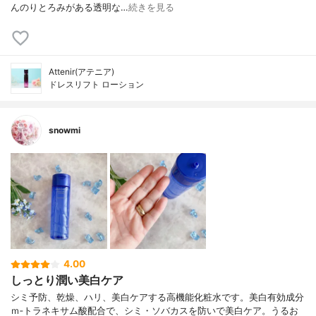
んのりとろみがある透明な…
続きを見る
Attenir(アテニア)
ドレスリフト ローション
snowmi
4.00
しっとり潤い美白ケア
シミ予防、乾燥、ハリ、美白ケアする高機能化粧水です。美白有効成分
ｍ‐トラネキサム酸配合で、シミ・ソバカスを防いで美白ケア。うるお