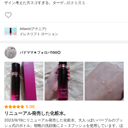
ザイン考えた方スゴすぎる。ターゲ…
続きを見る
Attenir(アテニア)
ドレスリフト ローション
バドママ★フォロバ100◎
5.00
リニューアル発売した化粧水。
2023/9/19にリニューアル発売した化粧水。大人っぽいパープルのプッ
シュ式のボトル。朝晩の洗顔後に２～３プッシュを使用しています。ほ