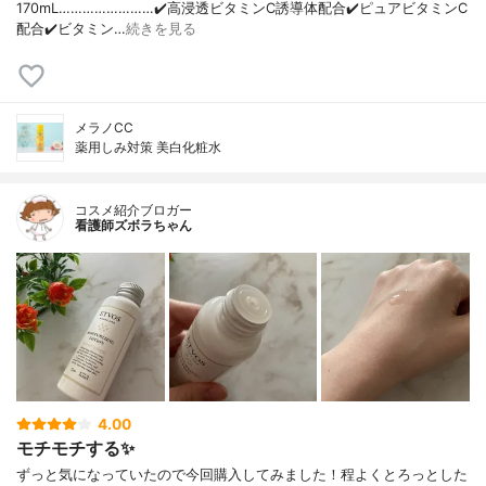
170mL……………………✔️高浸透ビタミンC誘導体配合✔️ピュアビタミンC
配合✔️ビタミン…
続きを見る
メラノCC
薬用しみ対策 美白化粧水
コスメ紹介ブロガー
看護師ズボラちゃん
4.00
モチモチする✨
ずっと気になっていたので今回購入してみました！程よくとろっとした