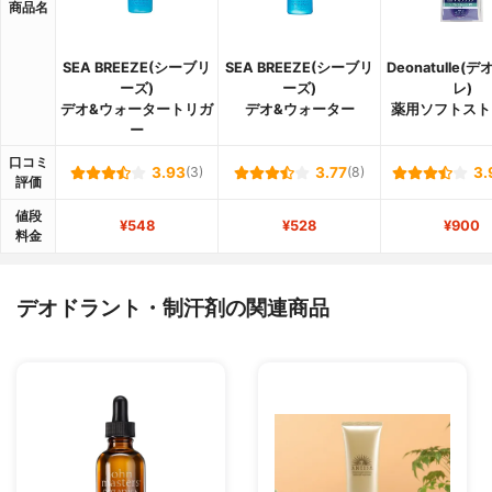
商品名
SEA BREEZE(シーブリ
SEA BREEZE(シーブリ
Deonatulle(
ーズ)
ーズ)
レ)
デオ&ウォータートリガ
デオ&ウォーター
薬用ソフトスト
ー
口コミ
3.93
(3)
3.77
(8)
3.
評価
値段
¥548
¥528
¥900
料金
デオドラント・制汗剤の関連商品