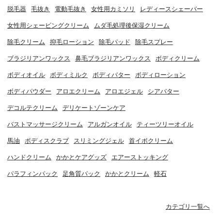
脱毛器
毛抜き
電動毛抜き
女性用カミソリ
レディースシェーバー
女性用シェービングクリーム
ムダ毛処理後保湿クリーム
除毛クリーム
抑毛ローション
除毛パッド
除毛スプレー
ブラジリアンワックス
鼻毛ブラジリアンワックス
ボディクリーム
ボディオイル
ボディミルク
ボディバター
ボディローション
ボディパウダー
アロエクリーム
アロエジェル
シアバター
デコルテクリーム
デリケートゾーンケア
バストマッサージクリーム
アルガンオイル
ティーツリーオイル
馬油
ボディスクラブ
スリミングジェル
首イボクリーム
ハンドクリーム
かかとケアグッズ
エアーストッキング
パラフィンパック
足角質パック
かかとクリーム
軽石
カテゴリ一覧へ