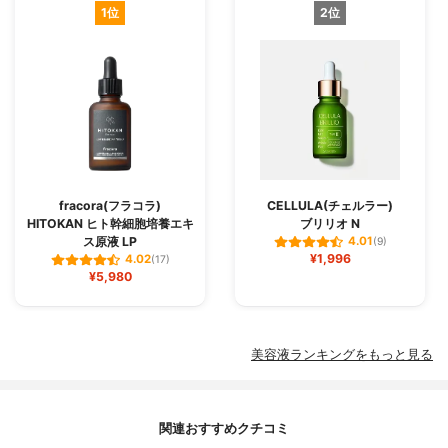
1位
2位
fracora(フラコラ)
CELLULA(チェルラー)
HITOKAN ヒト幹細胞培養エキ
ブリリオ N
ス原液 LP
4.01
(9)
¥1,996
4.02
(17)
¥5,980
美容液ランキングをもっと見る
関連おすすめクチコミ