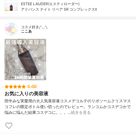
ESTEE LAUDER(エスティローダー)
アドバンス ナイト リペア SR コンプレックスⅡ
コスメ好き₍ᐢ.ˬ.ᐢ₎
ここあ
5.00
お気に入りの美容液
田中みな実愛用の大人気美容液コスメデコルテのリポソームクリスマス
コフレの限定ボトル使い切ったのでレビュー。ランコムかコスデコかで
悩みに悩んだ結果コスデコに。。。…
続きを見る