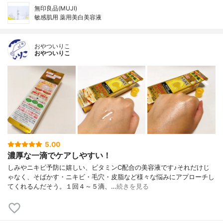
無印良品(MUJI)
敏感肌用 薬用美白美容液
おやついりこ
おやついりこ
5.00
濃厚な一滴でケアしやすい！
しみやニキビ予防に嬉しい、ビタミンC配合の美容液です♪それだけじ
ゃなく、そばかす・ニキビ・毛穴・皮脂など様々な悩みにアプローチし
てくれるんだそう。１回４～５滴、…
続きを見る