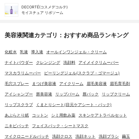
DECORTÉ(コスメデコルテ)
モイスチュア リポソーム
美容液関連カテゴリ：おすすめ商品ランキング
化粧水
乳液
導入液
オールインワンジェル・クリーム
ナイトパウダー
クレンジング
洗顔料
アイメイクリムーバー
マスカラリムーバー
ピーリングジェル(スクラブ・ゴマージュ)
毛穴スプレー
まつげ美容液
アイクリーム
眉毛美容液
眉毛育毛剤
アイシャンプー
唇美容液
リップバーム
唇パック
リップクリーム
リップスクラブ
くまとりシート(目元ケアシート・パック)
あぶらとり紙
コットン
シミ用飲み薬
スキンケアトラベルセット
ニキビパッチ
フェイスパック・シートマスク
マイクロニードルパッチ
洗顔クロス
洗顔ネット
洗顔ブラシ
繭玉