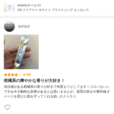
Kiehl’s(キールズ)
DS クリアリー ホワイト ブライトニング エッセンス
コジコジ
4.00
柑橘系の爽やかな香りが大好き！
清涼感がある柑橘系の香りが好きで何度もリピしてます！コスパもいい
ですね☆彡劇的な効果があるとは思いませんが、肌荒れ防止や紫外線ダ
メージを受けた肌を守ってくれる効…
続きを見る