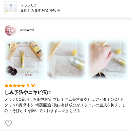
メラノCC
薬用しみ集中対策 美容液
snowmi
5.00
しみ予防やニキビ痕に
メラノCC薬用しみ集中対策 プレミアム美容液♡ピュアビタミンCとビ
タミンC誘導体を3種類配合?美白有効成分がメラニンの生成を抑え、し
み・そばかすを防いでくれます…
続きを見る