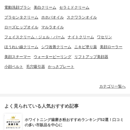
電動洗顔ブラシ
美白クリーム
セラミドクリーム
プラセンタクリーム
ホホバオイル
スクワランオイル
ローズヒップオイル
マルラオイル
フェイスクリーム・ジェル・バーム
ナイトクリーム
ワセリン
ほうれい線クリーム
シワ改善クリーム
ニキビ塗り薬
美顔ローラー
美顔スチーマー
ウォーターピーリング
リフトアップ美顔器
小顔ベルト
毛穴吸引器
かっさプレート
カテゴリ一覧へ
よく見られている人気おすすめ記事
ホワイトニング歯磨き粉おすすめランキング52選！口コミ
の多い市販品を中心に