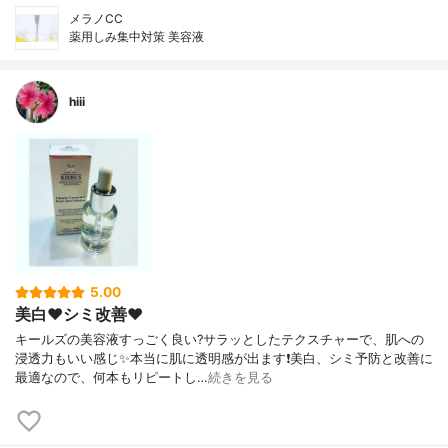
メラノCC
薬用しみ集中対策 美容液
hiii
5.00
美白❤️シミ改善❤️
キールズの美容液すっごく良い?サラッとしたテクスチャーで、肌への
浸透力もいい感じ✨本当に肌に透明感が出ます❗️美白、シミ予防と改善に
最適なので、何本もリピートし…
続きを見る