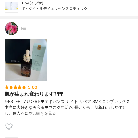
IPSA(イプサ)
ザ・タイムR デイエッセンススティック
hiii
5.00
肌が生まれ変わります?❣️❣️
✨ESTEE LAUDER✨❤︎アドバンス ナイト リペア SMR コンプレックス
本当に大好きな美容液❤️マスク生活?が長いから、肌荒れもしやすい
し、個人的にや…
続きを見る