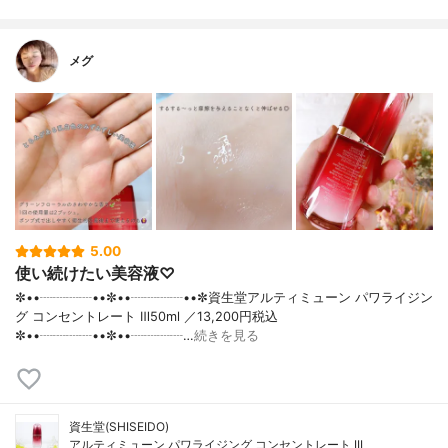
メグ
5.00
使い続けたい美容液♡
✼••┈┈┈┈••✼••┈┈┈┈••✼資生堂アルティミューン パワライジン
グ コンセントレート Ⅲ50ml ／13,200円税込
✼••┈┈┈┈••✼••┈┈┈┈…
続きを見る
資生堂(SHISEIDO)
アルティミューン パワライジング コンセントレート III