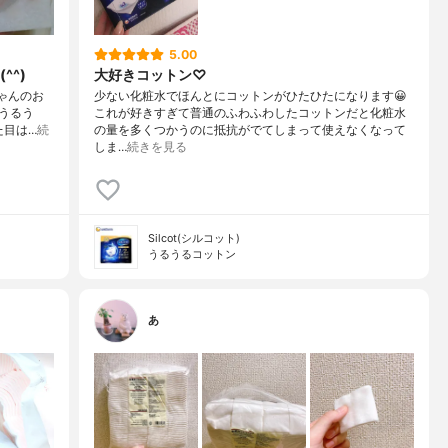
5.00
^^)
大好きコットン♡
ゃんのお
少ない化粧水でほんとにコットンがひたひたになります😀
うるう
これが好きすぎて普通のふわふわしたコットンだと化粧水
た目は…
続
の量を多くつかうのに抵抗がでてしまって使えなくなって
しま…
続きを見る
Silcot(シルコット)
うるうるコットン
あ