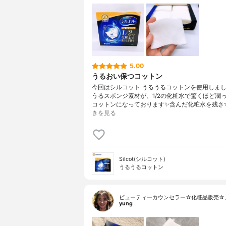
5.00
うるおい保つコットン
今回はシルコット うるうるコットンを使用しまし
うるスポンジ素材が、1/2の化粧水で驚くほど潤
コットンになっております✨含んだ化粧水を残さ
きを見る
Silcot(シルコット)
うるうるコットン
ビューティーカウンセラー☆化粧品販売☆
yung