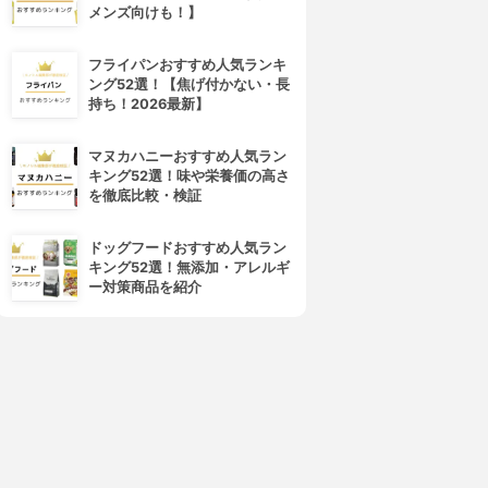
メンズ向けも！】
フライパンおすすめ人気ランキ
ング52選！【焦げ付かない・長
Silcot(シルコット)
Cotton labo(コットン・ラボ)
持ち！2026最新】
うるうるコットン
クリーンパフ
3.84
3.83
(20)
(10)
¥207
¥97
マヌカハニーおすすめ人気ラン
キング52選！味や栄養価の高さ
を徹底比較・検証
ドッグフードおすすめ人気ラン
キング52選！無添加・アレルギ
ー対策商品を紹介