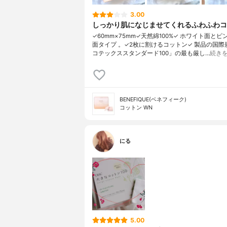
3.00
しっかり肌になじませてくれるふわふわコ
✓60mm×75mm✓天然綿100%✓ ホワイト面と
面タイプ 。✓2枚に割けるコットン✓ 製品の国際
コテックススタンダード100」の最も厳し…
続き
BENEFIQUE(ベネフィーク)
コットン WN
にる
5.00