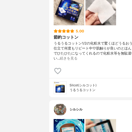
5.00
節約コットン
うるうるコットン1/2の化粧水で驚くほどうるお
仕立て何度もリピート中♡肌触りが良いのとほん
でひたひたになってくれるので化粧水等を無駄遣
い…
続きを見る
Silcot(シルコット)
うるうるコットン
シルシル