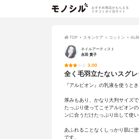
おすすめ商品がもらえる
クチコミポイ活サイト
TOP
スキンケア
コットン
AL
ネイルアーティスト
永田 貴子
3.00
全く毛羽立たないスグレ
『アルビオン』の乳液を使うとき
厚みもあり、かなり大判サイズで
たっぷり使ってこそアルビオンの
ンに合うだけたっぷり出して使い
あふれることなくしっかり肌に塗
です。