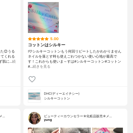
5.00
コットンはシルキー
た😊うる
I♡シルキーコットンもう何回リピートしたかわかりません
ってくれる
ネイルを落とす時も使えごわつかない使い心地が最高で
ず肌に…
続
す！これからも使いま～すは#シルキーコットン#コットン
#…
続きを見る
DHC(ディーエイチシー)
シルキーコットン
メ…
ビューティーカウンセラー☆化粧品販売☆メ…
yung