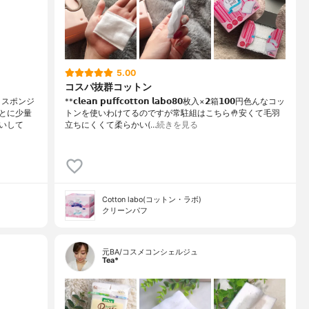
5.00
コスパ抜群コットン
うスポンジ
**𝗰𝗹𝗲𝗮𝗻 𝗽𝘂𝗳𝗳𝗰𝗼𝘁𝘁𝗼𝗻 𝗹𝗮𝗯𝗼⁡𝟴𝟬枚入×𝟮箱𝟭𝟬𝟬円⁡⁡色んなコッ
とに少量
トンを使いわけてるのですが常駐組はこちら🤚⁡安くて毛羽
いして
立ちにくくて柔らかい(…
続きを見る
Cotton labo(コットン・ラボ)
クリーンパフ
元BA/コスメコンシェルジュ
Tea*