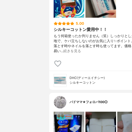
5.00
シルキーコットン愛用中！！
もう何箱使ったか判りません（笑）しっかりとし
地で、ケバ立ちしないのがお気に入り✨ポイント
落とす時やネイルを落とす時も使ってます。価格
易い…
続きを見る
DHC(ディーエイチシー)
シルキーコットン
バドママ★フォロバ100◎