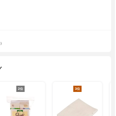
)
グ
2位
3位