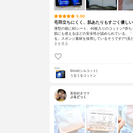
5.00
毛羽立ちにくく、肌あたりもすごく優しい(
薄型の箱に80シート、40枚入りのコットン*赤ち
肌にも使えるほどの安全性が認められている、「
る」スポンジ素材を採用しているそうです(^^)見
きを見る
Silcot(シルコット)
うるうるコットン
美容好きママ
ぶるどっく