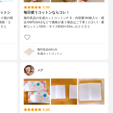
5.00
ットン
毎日使うコットンならコレ！
ピンク面の両
無印良品の生成カットコットン✐ ☡・内容量180枚入り・税
規格「エ
込199円(SALEなどで価格が違う場合はご了承ください)・素
を見る
材コットン100%・サイズ約60×50m…
続きを見る
無印良品(MUJI)
生成カットコットン
メグ
5.00