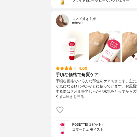
ブライト&ピール ピーリングジェリー
コスメ好き主婦
minori
4.00
手頃な価格で角質ケア
手頃な価格でいろんな部位をケアできます。主に
が気になるひじやかかとに使っています。お風呂
する際はタオル等でしっかり水気をとってからの
やす…
続きを見る
ROSETTE(ロゼット)
ゴマージュ モイスト