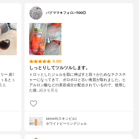
バドママ★フォロバ100◎
5.00
しっとりしてツルツルします。
ェリー 炭☾
トロッとしたジェルを肌に伸ばすと段々かためなテクスチ
とぅるとぅ
ャーになってきて、ポロポロと古い角質が取れました。ヒ
見る
アルロン酸などの美容成分が配合されているので、使用し
た後…
続きを見る
skinvill(スキンビル)
ホワイトピーリングジェル