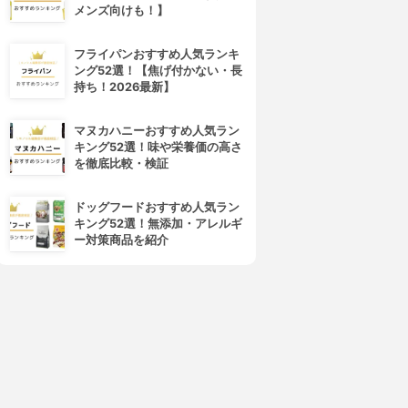
4位
5位
メンズ向けも！】
フライパンおすすめ人気ランキ
ング52選！【焦げ付かない・長
持ち！2026最新】
マヌカハニーおすすめ人気ラン
キング52選！味や栄養価の高さ
を徹底比較・検証
skinvill(スキンビル)
Remei(リメイ)
ホワイトピーリングジェル
インバスピーリングジェル
ドッグフードおすすめ人気ラン
3.82
3.82
(7)
(4)
キング52選！無添加・アレルギ
¥5,980
¥1,800
ー対策商品を紹介