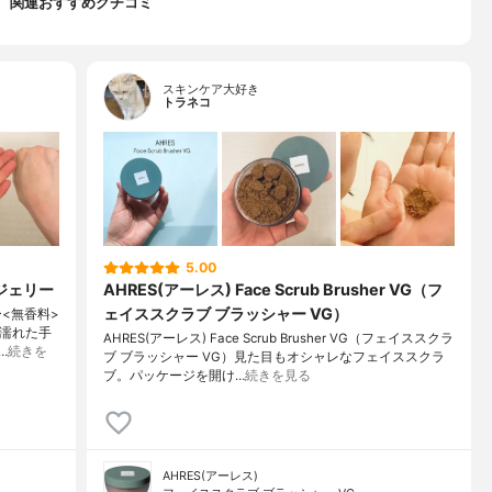
関連おすすめクチコミ
スキンケア大好き
トラネコ
5.00
ジェリー
AHRES(アーレス) Face Scrub Brusher VG（フ
ェイススクラブ ブラッシャー VG）
ー<無香料>
。濡れた手
AHRES(アーレス) Face Scrub Brusher VG（フェイススクラ
…
続きを
ブ ブラッシャー VG）見た目もオシャレなフェイススクラ
ブ。パッケージを開け…
続きを見る
AHRES(アーレス)