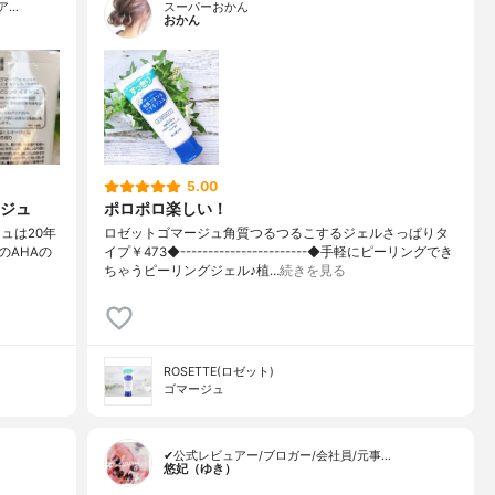
ア…
スーパーおかん
おかん
5.00
ジュ
ポロポロ楽しい！
゙ュは20年
ロゼットゴマージュ角質つるつるこするジェルさっぱりタ
のAHAの
イプ￥473◆-----------------------◆手軽にピーリングでき
ちゃうピーリングジェル♪植…
続きを見る
ROSETTE(ロゼット)
ゴマージュ
✔公式レビュアー/ブロガー/会社員/元事…
悠妃（ゆき）