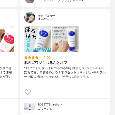
フェイススクラブ ブラッシャー VG
美容ブロガー
まみやこ
4.00
肌のゴワツキつるんとオフ
がさつき
\ ロゼットでさっぱりつるつる肌を目指そう/⁡⁡ ジェルの ぽろ
場で使用
ぽろで古い角質絡めとる？⁡⁡💐ロゼットゴマージュ⁡⁡AHA(フル
方が使い
ーツ酸)の働きでごわつき、ザラつ…
続きを見る
ROSETTE(ロゼット)
ゴマージュ