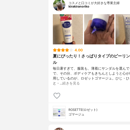
コスメと口コミが大好きな専業主婦
kirakiranoriko
4.00
夏にぴったり！さっぱりタイプのピーリン
ル
毎日暑すぎて、服装も、薄着にサンダルを選んで
で、その分、ボディケアもきちんとしようと心が
用しているのが、ロゼットゴマージュ。ひじ・ひ
と・…
続きを見る
ROSETTE(ロゼット)
ゴマージュ