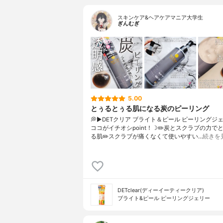
スキンケア&ヘアケアマニア大学生
ぎんむぎ
5.00
とぅるとぅる肌になる炭のピーリング
💭▶️DETクリア ブライト＆ピール ピーリングジ
ココがイチオシpoint！☽✏️炭とスクラブの力で
る肌✏️スクラブが痛くなくて使いやすい…
続きを
DETclear(ディーイーティークリア)
ブライト&ピール ピーリングジェリー