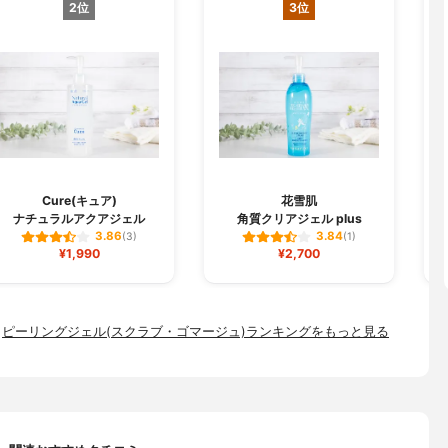
2位
3位
Cure(キュア)
花雪肌
ナチュラルアクアジェル
角質クリアジェル plus
3.86
3.84
(3)
(1)
¥1,990
¥2,700
ピーリングジェル(スクラブ・ゴマージュ)ランキングをもっと見る