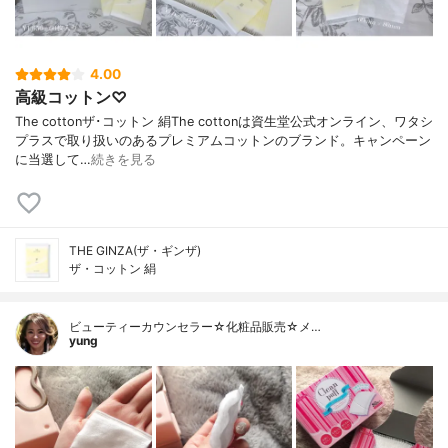
4.00
高級コットン♡
The cottonザ･コットン 絹The cottonは資生堂公式オンライン、ワタシ
プラスで取り扱いのあるプレミアムコットンのブランド。キャンペーン
に当選して…
続きを見る
THE GINZA(ザ・ギンザ)
ザ・コットン 絹
ビューティーカウンセラー☆化粧品販売☆メ…
yung