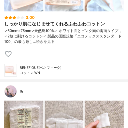
3.00
しっかり肌になじませてくれるふわふわコットン
✓60mm×75mm✓天然綿100%✓ ホワイト面とピンク面の両面タイプ 。
✓2枚に割けるコットン✓ 製品の国際規格「エコテックススタンダード
100」の最も厳し…
続きを見る
BENEFIQUE(ベネフィーク)
コットン WN
あ