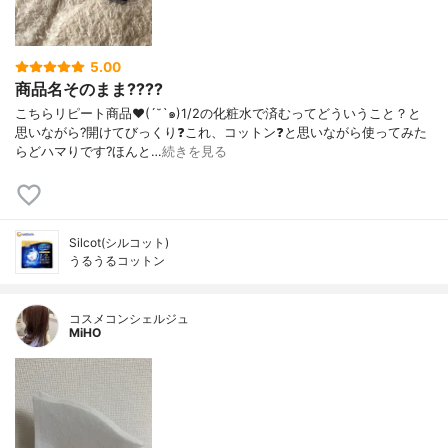
5.00
商品名そのまま????
こちらリピート商品♥(´˘`๑)1/2の化粧水で済むってどういうこと？と
思いながら?開けてびっくり❓これ、コットン❓と思いながら使ってみた
らどハマりです?ほんと…
続きを見る
Silcot(シルコット)
うるうるコットン
コスメコンシェルジュ
MiHO