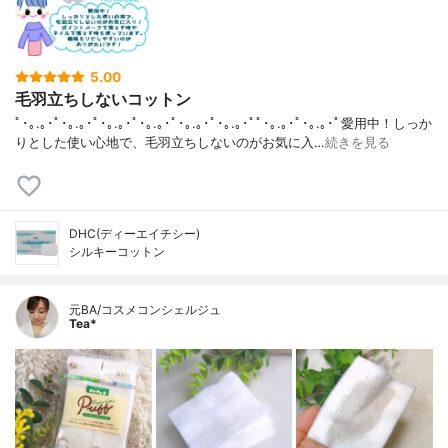
5.00
毛羽立ちしないコットン
ﾟ･｡.｡･ﾟ･｡.｡･ﾟ･｡.｡･ﾟ･｡.｡･ﾟ･｡.｡･ﾟ･｡.｡･ﾟﾟ･｡.｡･ﾟ･｡.｡･ﾟ愛用中！しっか
りとした使い心地で、毛羽立ちしないのがお気に入…
続きを見る
DHC(ディーエイチシー)
シルキーコットン
元BA/コスメコンシェルジュ
Tea*