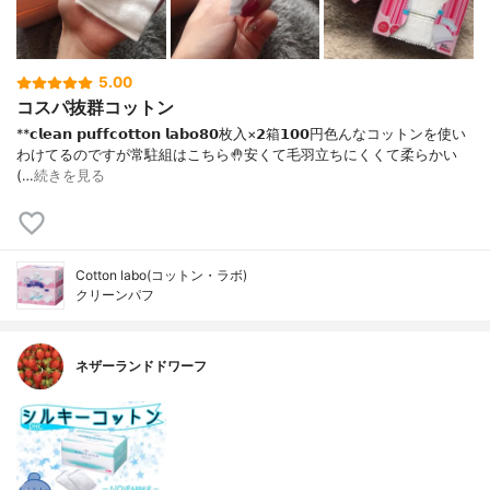
5.00
コスパ抜群コットン
**𝗰𝗹𝗲𝗮𝗻 𝗽𝘂𝗳𝗳𝗰𝗼𝘁𝘁𝗼𝗻 𝗹𝗮𝗯𝗼⁡𝟴𝟬枚入×𝟮箱𝟭𝟬𝟬円⁡⁡色んなコットンを使い
わけてるのですが常駐組はこちら🤚⁡安くて毛羽立ちにくくて柔らかい
(…
続きを見る
Cotton labo(コットン・ラボ)
クリーンパフ
ネザーランドドワーフ