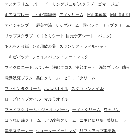
マスカラリムーバー
ピーリングジェル(スクラブ・ゴマージュ)
毛穴スプレー
まつげ美容液
アイクリーム
眉毛美容液
眉毛育毛剤
アイシャンプー
唇美容液
リップバーム
唇パック
リップクリーム
リップスクラブ
くまとりシート(目元ケアシート・パック)
あぶらとり紙
シミ用飲み薬
スキンケアトラベルセット
ニキビパッチ
フェイスパック・シートマスク
マイクロニードルパッチ
洗顔クロス
洗顔ネット
洗顔ブラシ
繭玉
電動洗顔ブラシ
美白クリーム
セラミドクリーム
プラセンタクリーム
ホホバオイル
スクワランオイル
ローズヒップオイル
マルラオイル
フェイスクリーム・ジェル・バーム
ナイトクリーム
ワセリン
ほうれい線クリーム
シワ改善クリーム
ニキビ塗り薬
美顔ローラー
美顔スチーマー
ウォーターピーリング
リフトアップ美顔器