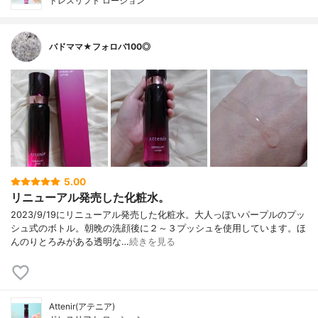
ドレスリフト ローション
バドママ★フォロバ100◎
5.00
リニューアル発売した化粧水。
2023/9/19にリニューアル発売した化粧水。大人っぽいパープルのプッ
シュ式のボトル。朝晩の洗顔後に２～３プッシュを使用しています。ほ
んのりとろみがある透明な…
続きを見る
Attenir(アテニア)