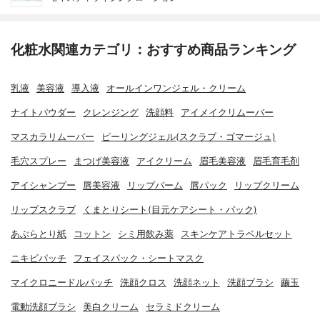
化粧水関連カテゴリ：おすすめ商品ランキング
乳液
美容液
導入液
オールインワンジェル・クリーム
ナイトパウダー
クレンジング
洗顔料
アイメイクリムーバー
マスカラリムーバー
ピーリングジェル(スクラブ・ゴマージュ)
毛穴スプレー
まつげ美容液
アイクリーム
眉毛美容液
眉毛育毛剤
アイシャンプー
唇美容液
リップバーム
唇パック
リップクリーム
リップスクラブ
くまとりシート(目元ケアシート・パック)
あぶらとり紙
コットン
シミ用飲み薬
スキンケアトラベルセット
ニキビパッチ
フェイスパック・シートマスク
マイクロニードルパッチ
洗顔クロス
洗顔ネット
洗顔ブラシ
繭玉
電動洗顔ブラシ
美白クリーム
セラミドクリーム