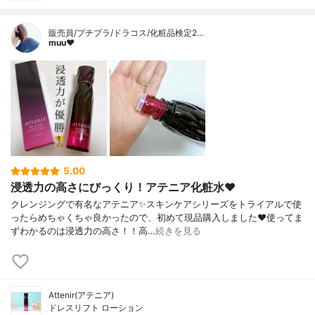
販売員/プチプラ/ドラコス/化粧品検定2…
muu❤︎
5.00
浸透力の高さにびっくり！アテニア化粧水❤️
クレンジングで有名なアテニア✨スキンケアシリーズをトライアルで使
ったらめちゃくちゃ良かったので、初めて現品購入しました❤️使ってま
ずわかるのは浸透力の高さ！！高…
続きを見る
Attenir(アテニア)
ドレスリフト ローション