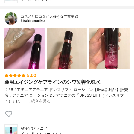
コスメと口コミが大好きな専業主婦
kirakiranoriko
5.00
薬用エイジングケアラインのシワ改善化粧水
＃PR #アテニアアテニア ドレスリフト ローション【医薬部外品】販売
名：アテニア ローション DLrアテニアの「DRESS LIFT（ドレスリフ
ト）」は、コ…
続きを見る
Attenir(アテニア)
ドレスリフト ローション