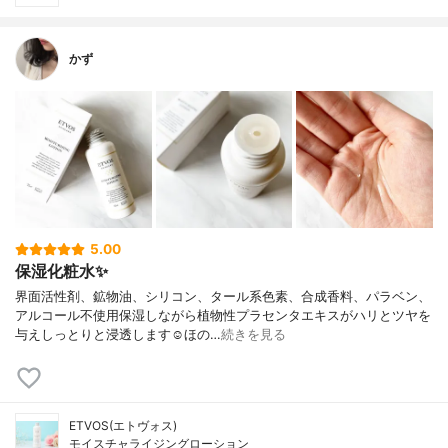
かず
5.00
保湿化粧水✨
界面活性剤、鉱物油、シリコン、タール系色素、合成香料、パラベン、
アルコール不使用保湿しながら植物性プラセンタエキスがハリとツヤを
与えしっとりと浸透します☺︎ほの…
続きを見る
ETVOS(エトヴォス)
モイスチャライジングローション