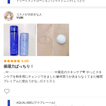
トリートメントローション (ブライトニング) しっとり
コスメが大好きな人
YURI
5.00
保湿力ばっちり！
..୨୧┈┈┈┈┈┈┈┈┈┈┈┈┈┈┈୨୧最近のスキンケア💙 やっとスキ
ンケアを秋冬用にチェンジできました😭何買うか決まらなくてまた極潤
プレミアムに使おうかな…
続きを見る
AQUALABEL(アクアレーベル)