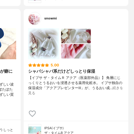
snowmi
5.00
が癖に
シャバシャバ系だけどしっとり保湿
【イプサ ザ・タイムＲ アクア（医薬部外品）】 角層にじ
っくりとうるおいを浸透させる薬用化粧水。 イプサ独自の
ずしい波
保湿成分「アクアプレゼンターIII」が、うるおい成…
続きを
ぽたぽた
見る
ずしい質
IPSA(イプサ)
) しっと
ザ・タイムR アクア