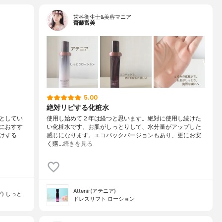
歯科衛生士&美容マニア
齋藤富美
5.00
絶対リピする化粧水
としてい
使用し始めて２年は経つと思います。絶対に使用し続けた
におすす
い化粧水です。お肌がしっとりして、水分量がアップした
けする
感じになります。エコパックバージョンもあり、更にお安
く購…
続きを見る
Attenir(アテニア)
) しっと
ドレスリフト ローション