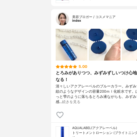
美容ブロガー / コスメマニア
index
5.00
とろみがありつつ、みずみずしいつけ心地
なる！
清々しいアクアレーベルのブルーカラー。みずみ
紋のようなデザインの容量200ｍｌ化粧水です。
っと雫のように落ちるとろみ液ながらも、みずみ
感…
続きを見る
AQUALABEL(アクアレーベル)
トリートメントローション (ブライトニング