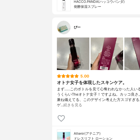
HACCO.PANDA(ハッコウパンダ)
発酵保湿スプレー
ぴー
5.00
オトナ女子を体現したスキンケア。
まず……このボトルを見て心奪われなかった人い
うくらいTheオトナ女子！ですよね。カッコ良さ
兼ね備えてる、このデザイン考えた方スゴすぎる
ゲ…
続きを見る
Attenir(アテニア)
ドレスリフト ローション