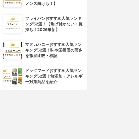
メンズ向けも！】
4位
5位
フライパンおすすめ人気ランキ
ング52選！【焦げ付かない・長
持ち！2026最新】
マヌカハニーおすすめ人気ラン
キング52選！味や栄養価の高さ
を徹底比較・検証
d program(d プログラム)
ALBION(アルビオン)
バイタライジング＆クリア ロ
フローラドリップ
ドッグフードおすすめ人気ラン
ーション EX
3.99
(30)
キング52選！無添加・アレルギ
¥6,545
4.01
(1)
ー対策商品を紹介
¥3,279