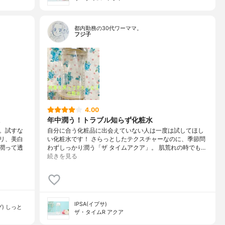
都内勤務の30代ワーママ。
フジ子
4.00
年中潤う！トラブル知らず化粧水
。試すな
自分に合う化粧品に出会えていない人は一度は試してほし
リ、美白
い化粧水です！ さらっとしたテクスチャーなのに、季節問
潤って透
わずしっかり潤う「ザ タイムアクア」。 肌荒れの時でも…
続きを見る
IPSA(イプサ)
) しっと
ザ・タイムR アクア