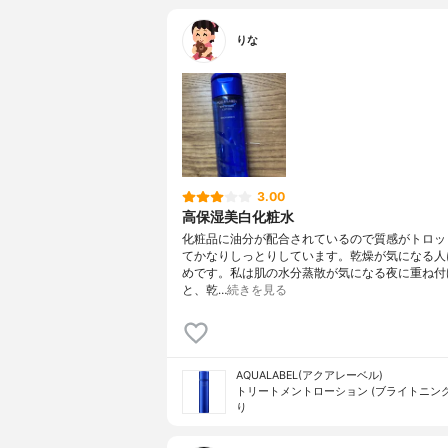
りな
3.00
高保湿美白化粧水
化粧品に油分が配合されているので質感がトロッ
てかなりしっとりしています。乾燥が気になる人
めです。私は肌の水分蒸散が気になる夜に重ね付
と、乾…
続きを見る
AQUALABEL(アクアレーベル)
トリートメントローション (ブライトニング
り