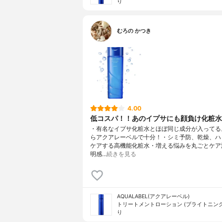
り
むろの かつき
4.00
低コスパ！！あのイプサにも顔負け化粧水
・有名なイプサ化粧水とほぼ同じ成分が入ってる
らアクアレーベルで十分！・シミ予防、乾燥、ハ
ケアする高機能化粧水・増える悩みを丸ごとケア
明感…
続きを見る
AQUALABEL(アクアレーベル)
トリートメントローション (ブライトニング
り