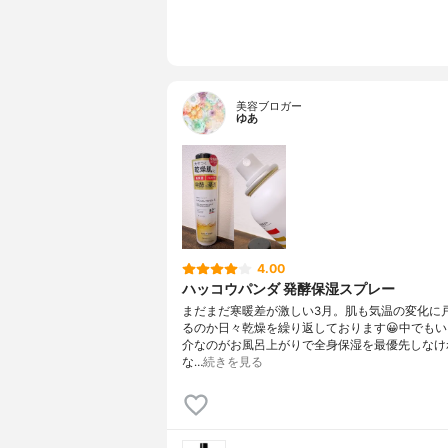
美容ブロガー
ゆあ
4.00
ハッコウパンダ 発酵保湿スプレー
まだまだ寒暖差が激しい3月。肌も気温の変化に
るのか日々乾燥を繰り返しております😀中でも
介なのがお風呂上がりで全身保湿を最優先しなけ
な…
続きを見る