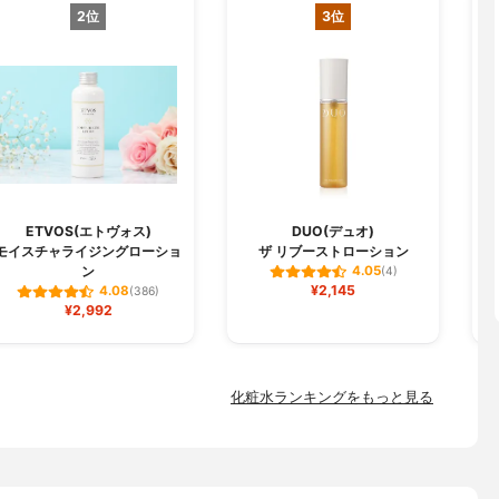
2位
3位
ETVOS(エトヴォス)
DUO(デュオ)
モイスチャライジングローショ
ザ リブーストローション
ン
4.05
(4)
¥2,145
4.08
(386)
¥2,992
化粧水ランキングをもっと見る