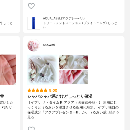
AQUALABEL(アクアレーベル)
) しっと
トリートメントローション (ブライトニング) しっと
り
snowmi
5.00
💙
シャバシャバ系だけどしっとり保湿
買いした
【イプサ ザ・タイムＲ アクア（医薬部外品）】 角層にじ
️・IPSA ザ・
っくりとうるおいを浸透させる薬用化粧水。 イプサ独自の
保湿成分「アクアプレゼンターIII」が、うるおい成…
続きを
見る