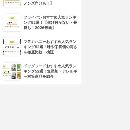
メンズ向けも！】
フライパンおすすめ人気ランキ
ング52選！【焦げ付かない・長
持ち！2026最新】
4位
5位
マヌカハニーおすすめ人気ラン
キング52選！味や栄養価の高さ
を徹底比較・検証
ドッグフードおすすめ人気ラン
キング52選！無添加・アレルギ
ー対策商品を紹介
d program(d プログラム)
ALBION(アルビオン)
バイタライジング＆クリア ロ
フローラドリップ
ーション EX
3.99
(30)
¥6,545
4.01
(1)
¥3,279