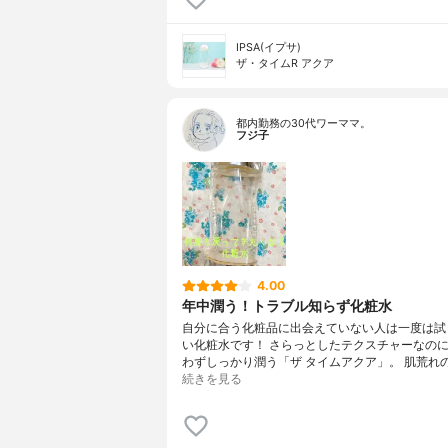
IPSA(イプサ)
ザ・タイムR アクア
都内勤務の30代ワーママ。
フジ子
4.00
年中潤う！トラブル知らず化粧水
自分に合う化粧品に出会えていない人は一度は試
い化粧水です！ さらっとしたテクスチャーなの
わずしっかり潤う「ザ タイムアクア」。 肌荒れ
続きを見る