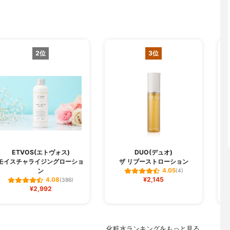
2位
3位
ETVOS(エトヴォス)
DUO(デュオ)
モイスチャライジングローショ
ザ リブーストローション
ン
4.05
(4)
¥2,145
4.08
(386)
¥2,992
化粧水ランキングをもっと見る