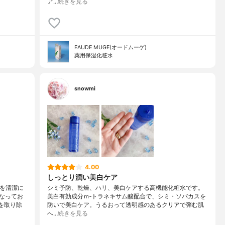
ア…
続きを見る
EAUDE MUGE(オードムーゲ)
薬用保湿化粧水
snowmi
4.00
しっとり潤い美白ケア
肌を清潔に
シミ予防、乾燥、ハリ、美白ケアする高機能化粧水です。
なってお
美白有効成分ｍ‐トラネキサム酸配合で、シミ・ソバカスを
を取り除
防いで美白ケア。うるおって透明感のあるクリアで弾む肌
へ…
続きを見る