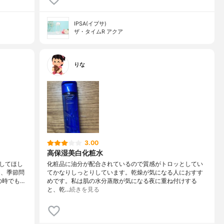
IPSA(イプサ)
ザ・タイムR アクア
りな
3.00
高保湿美白化粧水
してほし
化粧品に油分が配合されているので質感がトロッとしてい
に、季節問
てかなりしっとりしています。乾燥が気になる人におすす
の時でも…
めです。私は肌の水分蒸散が気になる夜に重ね付けする
と、乾…
続きを見る