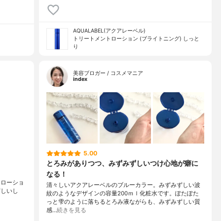
AQUALABEL(アクアレーベル)
トリートメントローション (ブライトニング) しっと
り
美容ブロガー / コスメマニア
index
5.00
とろみがありつつ、みずみずしいつけ心地が癖に
なる！
 ローショ
清々しいアクアレーベルのブルーカラー。みずみずしい波
ずしいし
紋のようなデザインの容量200ｍｌ化粧水です。ぽたぽた
っと雫のように落ちるとろみ液ながらも、みずみずしい質
感…
続きを見る