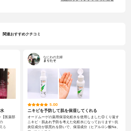
関連おすすめクチコミ
なにわの主婦
まりたそ
5.00
水
ニキビを予防して肌を保湿してくれる
ン【医薬部
オードムーゲの薬用保湿化粧水を使用しました😊くり返す
の
ニキビ・肌あれ予防を考えた化粧水になっております✨抗
見る
炎症成分が肌荒れを防いで、保湿成分（ヒアルロン酸Na、