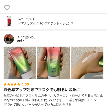
Bioré(ビオレ)
UV アスリズム スキンプロテクトエッセンス
メイク濃いめ。
yuri.k
5.00
血色感アップ効果でマスクでも明るい印象に！
限定のハピネスブロッサムの香り。カラーコントロールできる日焼け止
めなので化粧下地の代わりに使っています。白浮ぜず自然にトーンアッ
プできて細かいパールが入っている…
続きを見る