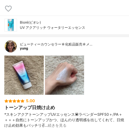
Bioré(ビオレ)
UV アクアリッチ ウォータリーエッセンス
ビューティーカウンセラー☆化粧品販売☆メ…
yung
5.00
トーンアップ日焼け止め
*スキンアクアトーンアップUVエッセンス💟ラベンダーSPF50＋/PA＋
＋＋＋自然にトーンアップかつ、ほんのり透明感を出してくれて、日焼
け止め効果もバッチリ✌️…
続きを見る