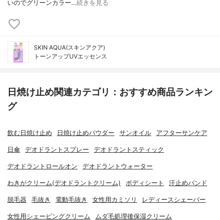
いのでグリーンカラー…
続きを見る
SKIN AQUA(スキンアクア)
トーンアップUVエッセンス
日焼け止め関連カテゴリ：おすすめ商品ランキン
グ
飲む日焼け止め
日焼け止めパウダー
サンオイル
アフターサンケア
日傘
デオドラントスプレー
デオドラントスティック
デオドラントロールオン
デオドラントウォーター
わきがクリーム(デオドラントクリーム)
ボディシート
汗止めバンド
脱毛器
毛抜き
電動毛抜き
女性用カミソリ
レディースシェーバー
女性用シェービングクリーム
ムダ毛処理後保湿クリーム