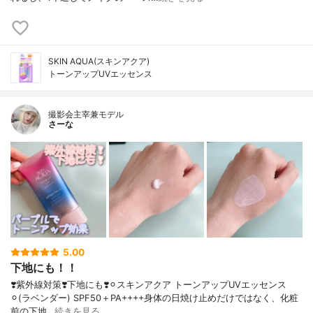
SKIN AQUA(スキンアクア)
トーンアップUVエッセンス
撮影会主宰兼モデル
さーな
5.00
下地にも！！
❣️紫外線対策❣️下地にも❣️⚪︎スキンアクア トーンアップUVエッセンス
⚪︎(ラベンダー) SPF50＋PA++++身体の日焼け止めだけではなく、化粧
前の下地…
続きを見る