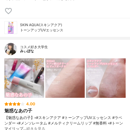
SKIN AQUA(スキンアクア)
トーンアップUVエッセンス
コスメ好き大学生
みぃぽな
4.00
魅惑なあの子
【魅惑なあの子】▫️#スキンアクア #トーンアップUVエッセンス #ラベ
ンダー ▫️#メンソレータム #メルティクリームリップ #無香料 ▫️#トーン
マイリップ…
続きを見る