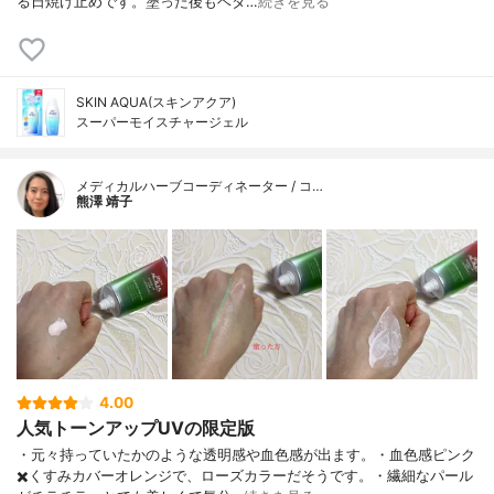
る日焼け止めです。塗った後もベタ…
続きを見る
SKIN AQUA(スキンアクア)
スーパーモイスチャージェル
メディカルハーブコーディネーター / コ…
熊澤 靖子
4.00
人気トーンアップUVの限定版
・元々持っていたかのような透明感や血色感が出ます。・血色感ピンク
✖️くすみカバーオレンジで、ローズカラーだそうです。・繊細なパール