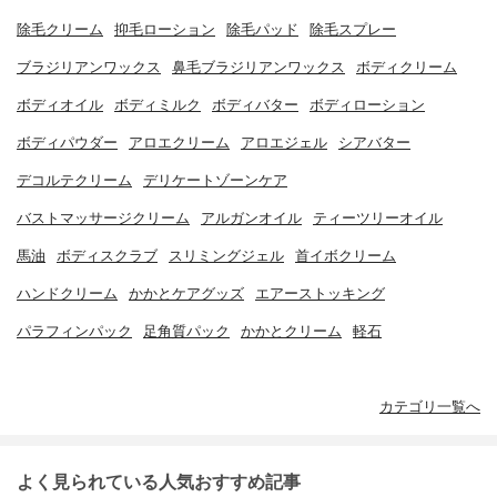
除毛クリーム
抑毛ローション
除毛パッド
除毛スプレー
ブラジリアンワックス
鼻毛ブラジリアンワックス
ボディクリーム
ボディオイル
ボディミルク
ボディバター
ボディローション
ボディパウダー
アロエクリーム
アロエジェル
シアバター
デコルテクリーム
デリケートゾーンケア
バストマッサージクリーム
アルガンオイル
ティーツリーオイル
馬油
ボディスクラブ
スリミングジェル
首イボクリーム
ハンドクリーム
かかとケアグッズ
エアーストッキング
パラフィンパック
足角質パック
かかとクリーム
軽石
カテゴリ一覧へ
よく見られている人気おすすめ記事