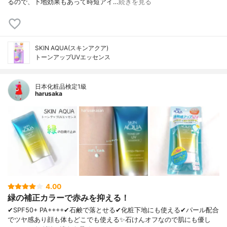
るので、下地効果もあって時短アイ…
続きを見る
SKIN AQUA(スキンアクア)
トーンアップUVエッセンス
日本化粧品検定1級
harusaka
4.00
緑の補正カラーで赤みを抑える！
✔︎SPF50+ PA++++✔︎石鹸で落とせる✔︎化粧下地にも使える✔︎パール配合
でツヤ感あり顔も体もどこでも使える✨石けんオフなので肌にも優し