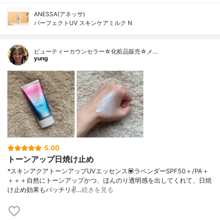
ANESSA(アネッサ)
パーフェクトUV スキンケアミルク N
ビューティーカウンセラー☆化粧品販売☆メ…
yung
5.00
トーンアップ日焼け止め
*スキンアクアトーンアップUVエッセンス💟ラベンダーSPF50＋/PA＋
＋＋＋自然にトーンアップかつ、ほんのり透明感を出してくれて、日焼
け止め効果もバッチリ✌️…
続きを見る