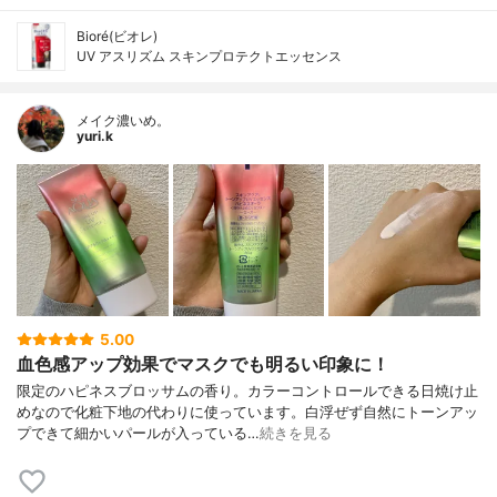
Bioré(ビオレ)
UV アスリズム スキンプロテクトエッセンス
メイク濃いめ。
yuri.k
5.00
血色感アップ効果でマスクでも明るい印象に！
限定のハピネスブロッサムの香り。カラーコントロールできる日焼け止
めなので化粧下地の代わりに使っています。白浮ぜず自然にトーンアッ
プできて細かいパールが入っている…
続きを見る