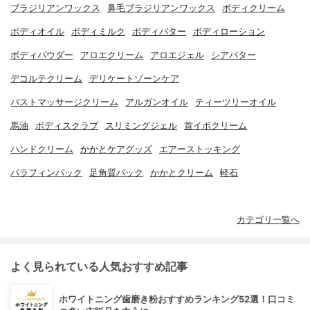
ブラジリアンワックス
鼻毛ブラジリアンワックス
ボディクリーム
ボディオイル
ボディミルク
ボディバター
ボディローション
ボディパウダー
アロエクリーム
アロエジェル
シアバター
デコルテクリーム
デリケートゾーンケア
バストマッサージクリーム
アルガンオイル
ティーツリーオイル
馬油
ボディスクラブ
スリミングジェル
首イボクリーム
ハンドクリーム
かかとケアグッズ
エアーストッキング
パラフィンパック
足角質パック
かかとクリーム
軽石
カテゴリ一覧へ
よく見られている人気おすすめ記事
ホワイトニング歯磨き粉おすすめランキング52選！口コミ