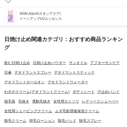
SKIN AQUA(スキンアクア)
トーンアップUVエッセンス
日焼け止め関連カテゴリ：おすすめ商品ランキン
グ
飲む日焼け止め
日焼け止めパウダー
サンオイル
アフターサンケア
日傘
デオドラントスプレー
デオドラントスティック
デオドラントロールオン
デオドラントウォーター
わきがクリーム(デオドラントクリーム)
ボディシート
汗止めバンド
脱毛器
毛抜き
電動毛抜き
女性用カミソリ
レディースシェーバー
女性用シェービングクリーム
ムダ毛処理後保湿クリーム
除毛クリーム
抑毛ローション
除毛パッド
除毛スプレー